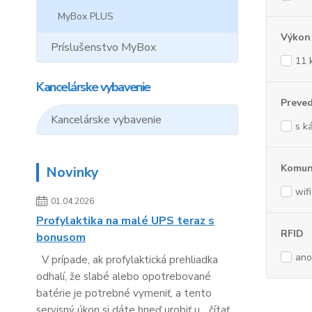
MyBox PLUS
Výkon
Príslušenstvo MyBox
11
Kancelárske vybavenie
Preve
Kancelárske vybavenie
s k
Komun
Novinky
wifi
01.04.2026
Profylaktika na malé UPS teraz s
RFID
bonusom
ano
V prípade, ak profylaktická prehliadka
odhalí, že slabé alebo opotrebované
batérie je potrebné vymeniť, a tento
servisný úkon si dáte hneď urobiť u...
čítať