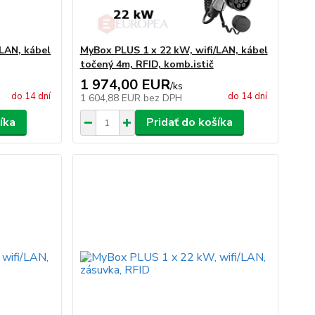
/LAN, kábel
MyBox PLUS 1 x 22 kW, wifi/LAN, kábel
točený 4m, RFID, komb.istič
1 974,00 EUR
/
ks
do 14 dní
do 14 dní
1 604,88 EUR
bez DPH
íka
Pridať do košíka