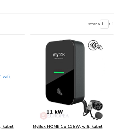
strana
z 1
, kábel
MyBox HOME 1 x 11 kW, wifi, kábel