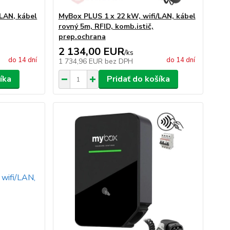
/LAN, kábel
MyBox PLUS 1 x 22 kW, wifi/LAN, kábel
rovný 5m, RFID, komb.istič,
prep.ochrana
2 134,00 EUR
/
ks
do 14 dní
do 14 dní
1 734,96 EUR
bez DPH
íka
Pridať do košíka