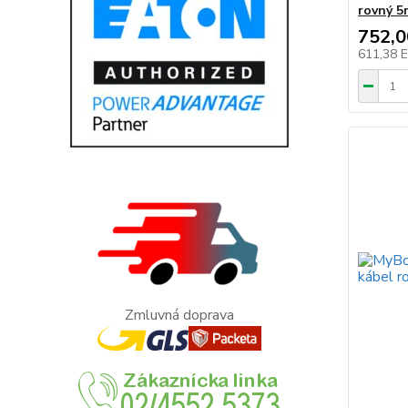
rovný 5
752,
611,38 
Zmluvná doprava