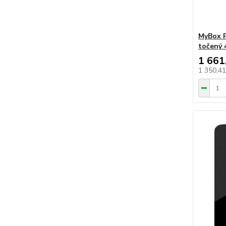
MyBox P
točený
1 661
1 350,4