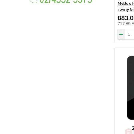
MyBox H
rovný 5
883,
717,89 