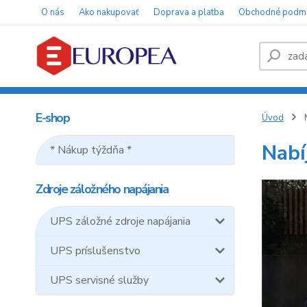
O nás
Ako nakupovať
Doprava a platba
Obchodné podm
E-shop
Úvod
N
Nabí
* Nákup týždňa *
Zdroje záložného napájania
UPS záložné zdroje napájania
UPS príslušenstvo
UPS servisné služby