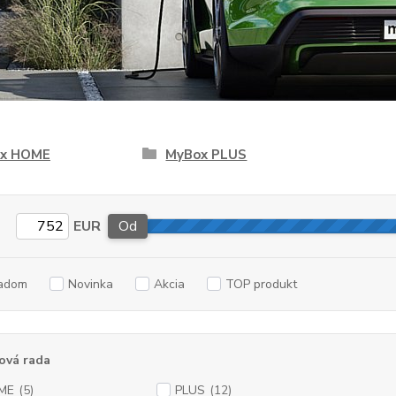
x HOME
MyBox PLUS
EUR
Od
adom
Novinka
Akcia
TOP produkt
ová rada
ME
(5)
PLUS
(12)