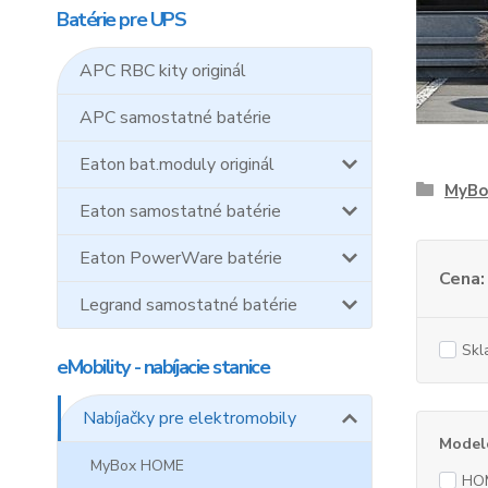
Batérie pre UPS
APC RBC kity originál
APC samostatné batérie
Eaton bat.moduly originál
MyBo
Eaton samostatné batérie
Eaton PowerWare batérie
Cena:
Legrand samostatné batérie
Skl
eMobility - nabíjacie stanice
Nabíjačky pre elektromobily
Model
MyBox HOME
HO