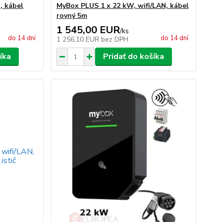
, kábel
MyBox PLUS 1 x 22 kW, wifi/LAN, kábel
rovný 5m
1 545,00 EUR
/
ks
do 14 dní
do 14 dní
1 256,10 EUR
bez DPH
íka
Pridať do košíka