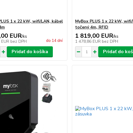
LUS 1 x 22 kW, wifi/LAN, kábel
MyBox PLUS 1 x 22 kW, wifi
 4m
točený 4m, RFID
,00 EUR
1 819,00 EUR
/
ks
/
ks
do 14 dní
1 EUR
bez DPH
1 478,86 EUR
bez DPH
Pridať do košíka
Pridať do koš