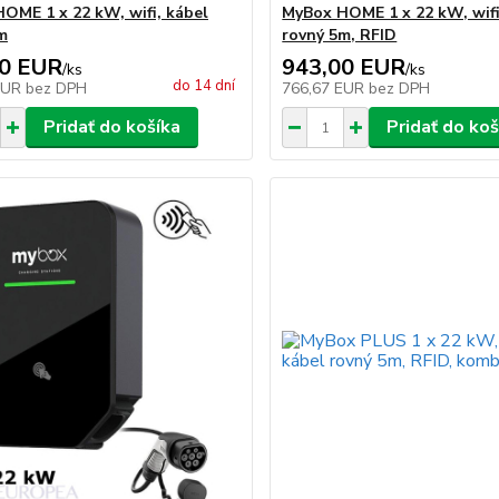
OME 1 x 22 kW, wifi, kábel
MyBox HOME 1 x 22 kW, wifi
m
rovný 5m, RFID
00 EUR
943,00 EUR
/
ks
/
ks
do 14 dní
EUR
bez DPH
766,67 EUR
bez DPH
Pridať do košíka
Pridať do koš