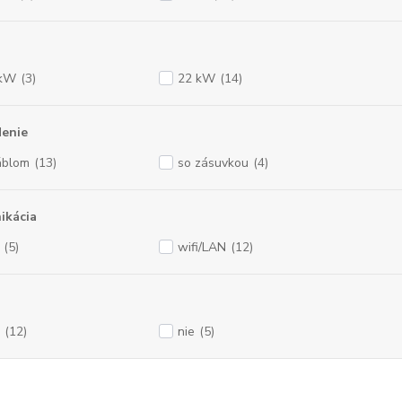
 kW
(3)
22 kW
(14)
denie
áblom
(13)
so zásuvkou
(4)
ikácia
(5)
wifi/LAN
(12)
(12)
nie
(5)