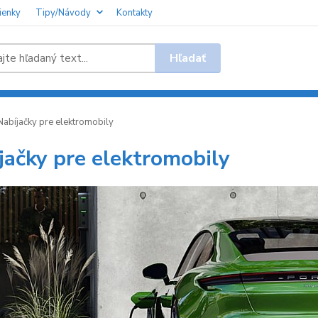
ienky
Tipy/Návody
Kontakty
Hľadať
abíjačky pre elektromobily
jačky pre elektromobily