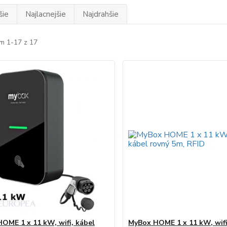
šie
Najlacnejšie
Najdrahšie
m 1-17 z 17
OME 1 x 11 kW, wifi, kábel
MyBox HOME 1 x 11 kW, wifi