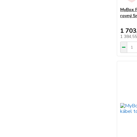
MyBox P
rovný 5
1 703
1 384,5