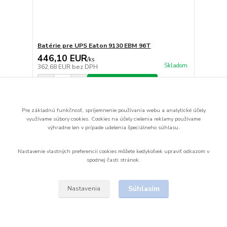
Batérie pre UPS Eaton 9130 EBM 96T
446,10 EUR
/
ks
Skladom
362,68 EUR
bez DPH
Pridať do košíka
Pre základnú funkčnosť, spríjemnenie používania webu a analytické účely
strana
z 1
využívame súbory cookies.
Cookies na účely cielenia reklamy používame
výhradne len v prípade udelenia špeciálneho súhlasu.
Nastavenie vlastných preferencií cookies môžete kedykoľvek upraviť odkazom v
spodnej časti stránok.
Upravit sběr cookies.
Súhlasím
Nastavenia
Vytvorené na
Eshop-rychlo.sk