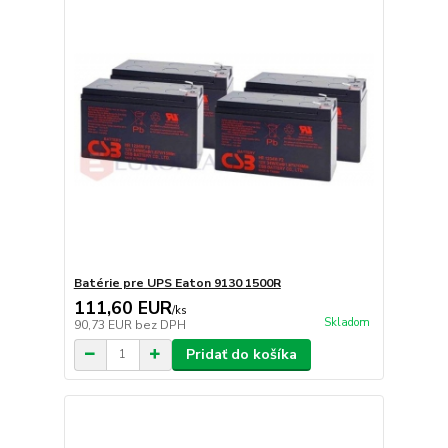
Batérie pre UPS Eaton 9130 1500R
111,60 EUR
/
ks
Skladom
90,73 EUR
bez DPH
Pridať do košíka