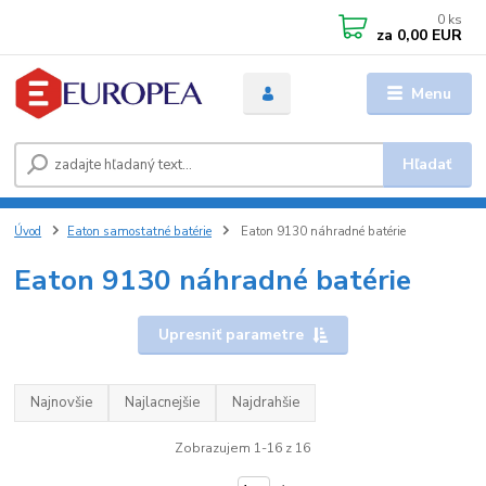
0
ks
za
0,00 EUR
Menu
Hľadať
Úvod
Eaton samostatné batérie
Eaton 9130 náhradné batérie
Eaton 9130 náhradné batérie
Upresniť parametre
Najnovšie
Najlacnejšie
Najdrahšie
Zobrazujem 1-16 z 16