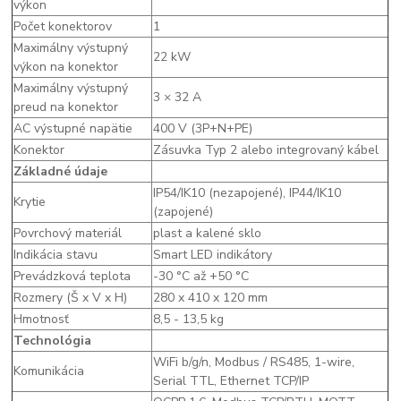
výkon
Počet konektorov
1
Maximálny výstupný
22 kW
výkon na konektor
Maximálny výstupný
3 × 32 A
preud na konektor
AC výstupné napätie
400 V (3P+N+PE)
Konektor
Zásuvka Typ 2 alebo integrovaný kábel
Základné údaje
IP54/IK10 (nezapojené), IP44/IK10
Krytie
(zapojené)
Povrchový materiál
plast a kalené sklo
Indikácia stavu
Smart LED indikátory
Prevádzková teplota
-30 °C až +50 °C
Rozmery (Š x V x H)
280 x 410 x 120 mm
Hmotnosť
8,5 - 13,5 kg
Technológia
WiFi b/g/n, Modbus / RS485, 1-wire,
Komunikácia
Serial TTL, Ethernet TCP/IP