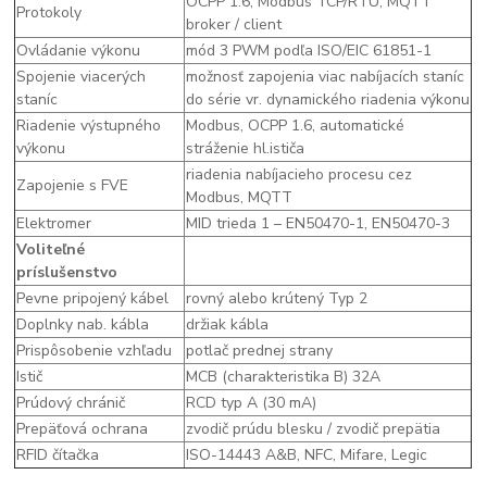
OCPP 1.6, Modbus TCP/RTU, MQTT
Protokoly
broker / client
Ovládanie výkonu
mód 3 PWM podľa ISO/EIC 61851-1
Spojenie viacerých
možnosť zapojenia viac nabíjacích staníc
staníc
do série vr. dynamického riadenia výkonu
Riadenie výstupného
Modbus, OCPP 1.6, automatické
výkonu
stráženie hl.ističa
riadenia nabíjacieho procesu cez
Zapojenie s FVE
Modbus, MQTT
Elektromer
MID trieda 1 – EN50470-1, EN50470-3
Voliteľné
príslušenstvo
Pevne pripojený kábel
rovný alebo krútený Typ 2
Doplnky nab. kábla
držiak kábla
Prispôsobenie vzhľadu
potlač prednej strany
Istič
MCB (charakteristika B) 32A
Prúdový chránič
RCD typ A (30 mA)
Prepäťová ochrana
zvodič prúdu blesku / zvodič prepätia
RFID čítačka
ISO-14443 A&B, NFC, Mifare, Legic