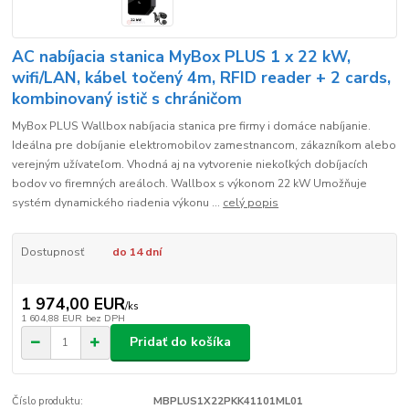
AC nabíjacia stanica MyBox PLUS 1 x 22 kW,
wifi/LAN, kábel točený 4m, RFID reader + 2 cards,
kombinovaný istič s chráničom
MyBox PLUS Wallbox nabíjacia stanica pre firmy i domáce nabíjanie.
Ideálna pre dobíjanie elektromobilov zamestnancom, zákazníkom alebo
verejným užívateľom. Vhodná aj na vytvorenie niekoľkých dobíjacích
bodov vo firemných areáloch. Wallbox s výkonom 22 kW Umožňuje
systém dynamického riadenia výkonu ...
celý popis
Dostupnosť
do 14 dní
1 974,00 EUR
/
ks
1 604,88 EUR
bez DPH
Pridať do košíka
Číslo produktu:
MBPLUS1X22PKK41101ML01