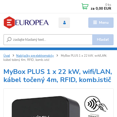
0
ks
za
0,00 EUR
Menu
Hľadať
Úvod
Nabíjačky pre elektromobily
MyBox PLUS 1 x 22 kW, wifi/LAN,
kábel točený 4m, RFID, komb.istič
MyBox PLUS 1 x 22 kW, wifi/LAN,
kábel točený 4m, RFID, komb.istič