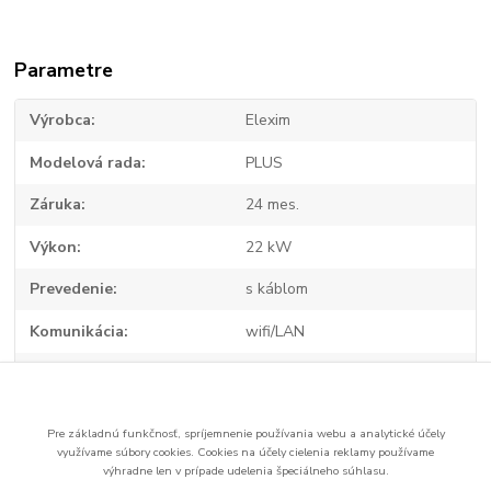
Parametre
Výrobca
Elexim
Modelová rada
PLUS
Záruka
24 mes.
Výkon
22 kW
Prevedenie
s káblom
Komunikácia
wifi/LAN
RFID
ano
Pre základnú funkčnosť, spríjemnenie používania webu a analytické účely
využívame súbory cookies.
Cookies na účely cielenia reklamy používame
Tovar zaradený v kategóriách
výhradne len v prípade udelenia špeciálneho súhlasu.