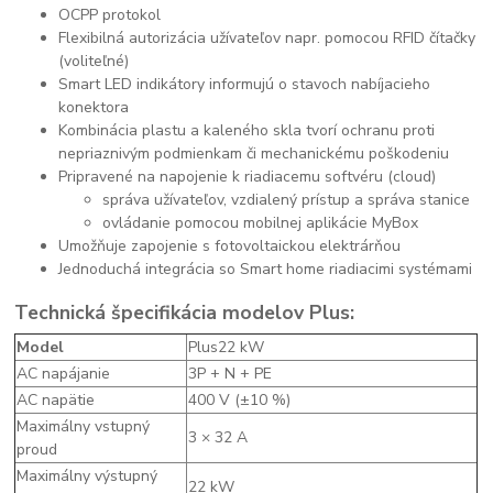
OCPP protokol
Flexibilná autorizácia užívateľov napr. pomocou RFID čítačky
(voliteľné)
Smart LED indikátory informujú o stavoch nabíjacieho
konektora
Kombinácia plastu a kaleného skla tvorí ochranu proti
nepriaznivým podmienkam či mechanickému poškodeniu
Pripravené na napojenie k riadiacemu softvéru (cloud)
správa užívateľov, vzdialený prístup a správa stanice
ovládanie pomocou mobilnej aplikácie MyBox
Umožňuje zapojenie s fotovoltaickou elektrárňou
Jednoduchá integrácia so Smart home riadiacimi systémami
Technická špecifikácia modelov Plus:
Model
Plus22 kW
AC napájanie
3P + N + PE
AC napätie
400 V (±10 %)
Maximálny vstupný
3 × 32 A
proud
Maximálny výstupný
22 kW