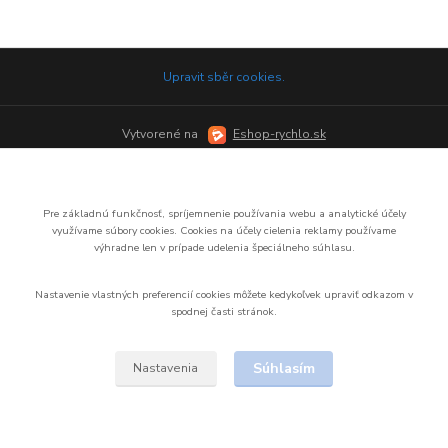
Upravit sběr cookies.
Vytvorené na
Eshop-rychlo.sk
Pre základnú funkčnosť, spríjemnenie používania webu a analytické účely
využívame súbory cookies.
Cookies na účely cielenia reklamy používame
výhradne len v prípade udelenia špeciálneho súhlasu.
Nastavenie vlastných preferencií cookies môžete kedykoľvek upraviť odkazom v
spodnej časti stránok.
Súhlasím
Nastavenia