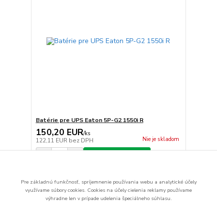
Batérie pre UPS Eaton 5P-G2 1550i R
150,20 EUR
/
ks
Nie je skladom
122,11 EUR
bez DPH
Pridať do košíka
Pre základnú funkčnosť, spríjemnenie používania webu a analytické účely
strana
z 1
využívame súbory cookies.
Cookies na účely cielenia reklamy používame
výhradne len v prípade udelenia špeciálneho súhlasu.