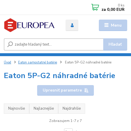
0
ks
za
0,00 EUR
Menu
Hľadať
Úvod
Eaton samostatné batérie
Eaton 5P-G2 náhradné batérie
Eaton 5P-G2 náhradné batérie
Upresniť parametre
Najnovšie
Najlacnejšie
Najdrahšie
Zobrazujem 1-7 z 7