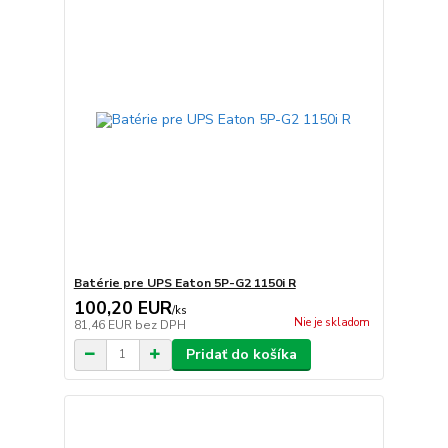
Batérie pre UPS Eaton 5P-G2 1150i R
100,20 EUR
/
ks
Nie je skladom
81,46 EUR
bez DPH
Pridať do košíka