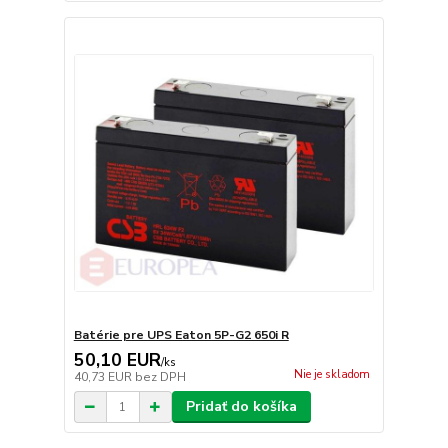
Batérie pre UPS Eaton 5P-G2 650i R
50,10 EUR
/
ks
Nie je skladom
40,73 EUR
bez DPH
Pridať do košíka