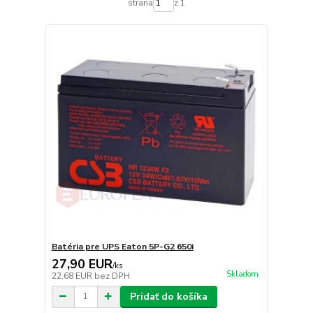
strana
z 1
Batéria pre UPS Eaton 5P-G2 650i
27,90 EUR
/
ks
Skladom
22,68 EUR
bez DPH
Pridať do košíka