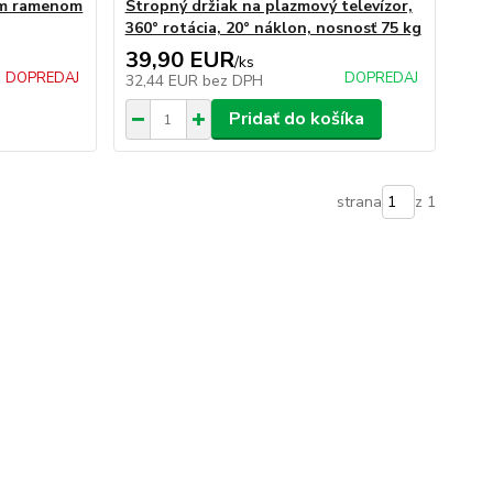
ným ramenom
Stropný držiak na plazmový televízor,
360° rotácia, 20° náklon, nosnosť 75 kg
39,90 EUR
/
ks
DOPREDAJ
DOPREDAJ
32,44 EUR
bez DPH
Pridať do košíka
strana
z 1