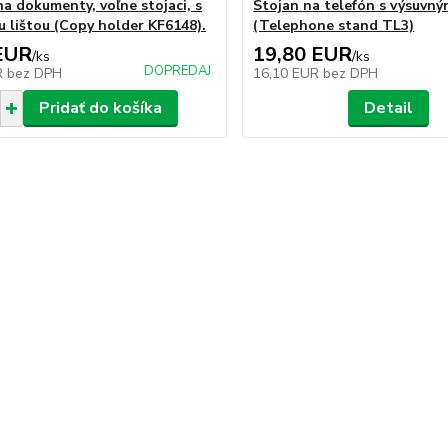
na dokumenty, voľne stojaci, s
Stojan na telefón s výsuv
u lištou (Copy holder KF6148).
(Telephone stand TL3)
EUR
19,80 EUR
/
ks
/
ks
DOPREDAJ
R
bez DPH
16,10 EUR
bez DPH
Pridať do košíka
Detail