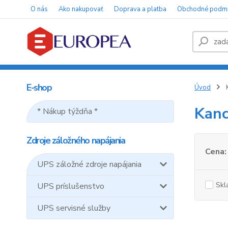
O nás
Ako nakupovať
Doprava a platba
Obchodné podm
E-shop
Úvod
K
Kanc
* Nákup týždňa *
Zdroje záložného napájania
Cena:
UPS záložné zdroje napájania
Skl
UPS príslušenstvo
UPS servisné služby