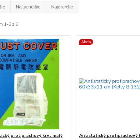
šie
Najlacnejšie
Najdrahšie
m 1-6 z 6
Akcia
tický protiprachový kryt malý
Antistatický protiprachový 