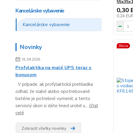
55x35x1
0,30 
Kancelárske vybavenie
0,24 EU
Kancelárske vybavenie
Novinky
Akcia
01.04.2026
Profylaktika na malé UPS teraz s
bonusom
V prípade, ak profylaktická prehliadka
odhalí, že slabé alebo opotrebované
batérie je potrebné vymeniť, a tento
servisný úkon si dáte hneď urobiť u...
čítať
celé
Zobraziť všetky novinky