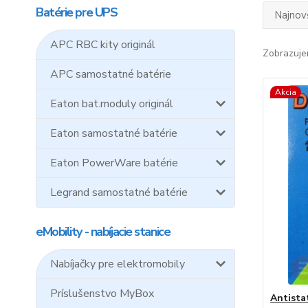
Batérie pre UPS
Najnov
APC RBC kity originál
Zobrazuje
APC samostatné batérie
Akcia
Eaton bat.moduly originál
Eaton samostatné batérie
Eaton PowerWare batérie
Legrand samostatné batérie
eMobility - nabíjacie stanice
Nabíjačky pre elektromobily
Príslušenstvo MyBox
Antista