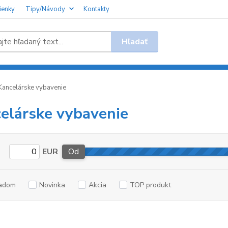
ienky
Tipy/Návody
Kontakty
Hľadať
ancelárske vybavenie
elárske vybavenie
EUR
Od
adom
Novinka
Akcia
TOP produkt