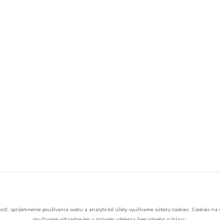
sť, spríjemnenie používania webu a analytické účely využívame súbory cookies.
Cookies na 
používame výhradne len v prípade udelenia špeciálneho súhlasu.