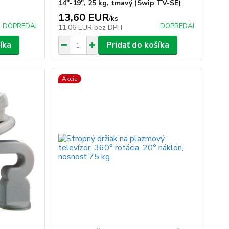
14"-19", 25 kg, tmavý (Swip TV-SE)
13,60 EUR
/
ks
DOPREDAJ
DOPREDAJ
11,06 EUR
bez DPH
íka
Pridať do košíka
Akcia