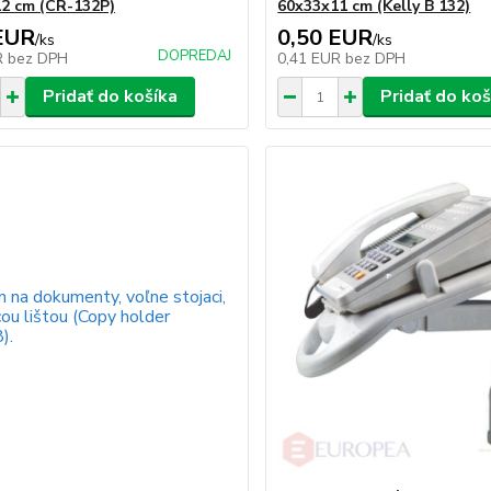
2 cm (CR-132P)
60x33x11 cm (Kelly B 132)
EUR
0,50 EUR
/
ks
/
ks
DOPREDAJ
R
bez DPH
0,41 EUR
bez DPH
Pridať do košíka
Pridať do koš