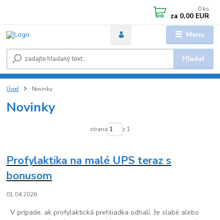
0
ks
za
0,00 EUR
Menu
Hľadať
Úvod
Novinky
Novinky
strana
z 1
Profylaktika na malé UPS teraz s
bonusom
01.04.2026
V prípade, ak profylaktická prehliadka odhalí, že slabé alebo