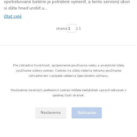
opotrebované batérie je potrebné vymeniť, a tento servisný úkon
si dáte hneď urobiť u...
čítať celé
strana
z 1
Upravit sběr cookies.
Pre základnú funkčnosť, spríjemnenie používania webu a analytické účely
využívame súbory cookies.
Cookies na účely cielenia reklamy používame
výhradne len v prípade udelenia špeciálneho súhlasu.
Vytvorené na
Eshop-rychlo.sk
Nastavenie vlastných preferencií cookies môžete kedykoľvek upraviť odkazom v
spodnej časti stránok.
Súhlasím
Nastavenia