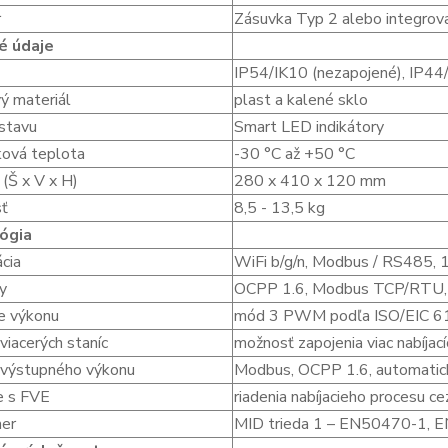
r
Zásuvka Typ 2 alebo integrov
é údaje
IP54/IK10 (nezapojené), IP44
ý materiál
plast a kalené sklo
 stavu
Smart LED indikátory
ková teplota
-30 °C až +50 °C
(Š x V x H)
280 x 410 x 120 mm
ť
8,5 - 13,5 kg
ógia
ácia
WiFi b/g/n, Modbus / RS485, 1
ly
OCPP 1.6, Modbus TCP/RTU, 
e výkonu
mód 3 PWM podľa ISO/EIC 
viacerých staníc
možnosť zapojenia viac nabíjací
 výstupného výkonu
Modbus, OCPP 1.6, automatické
e s FVE
riadenia nabíjacieho procesu
mer
MID trieda 1 – EN50470-1,