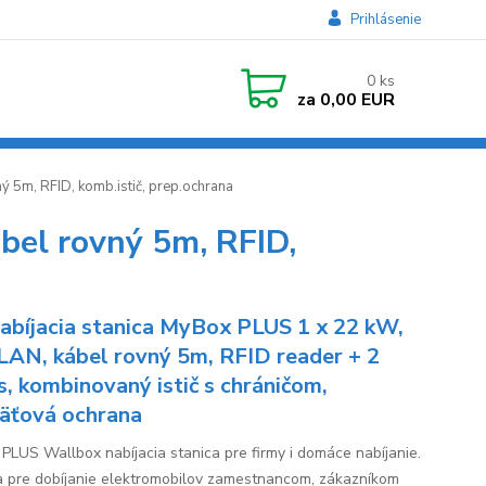
Prihlásenie
0
ks
za
0,00 EUR
ý 5m, RFID, komb.istič, prep.ochrana
bel rovný 5m, RFID,
abíjacia stanica MyBox PLUS 1 x 22 kW,
/LAN, kábel rovný 5m, RFID reader + 2
s, kombinovaný istič s chráničom,
äťová ochrana
PLUS Wallbox nabíjacia stanica pre firmy i domáce nabíjanie.
a pre dobíjanie elektromobilov zamestnancom, zákazníkom