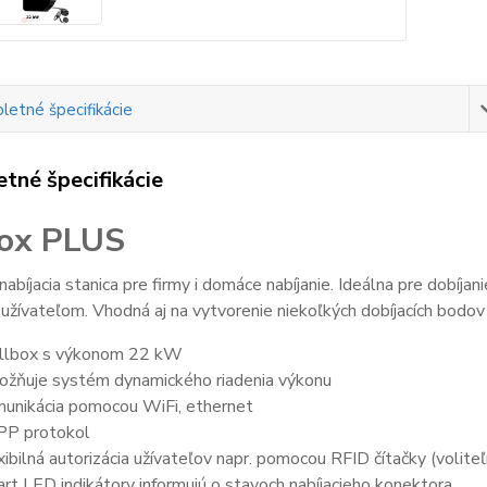
etné špecifikácie
tné špecifikácie
ox PLUS
abíjacia stanica pre firmy i domáce nabíjanie. Ideálna pre dobí
užívateľom. Vhodná aj na vytvorenie niekoľkých dobíjacích bodov
lbox s výkonom 22 kW
žňuje systém dynamického riadenia výkonu
unikácia pomocou WiFi, ethernet
P protokol
xibilná autorizácia užívateľov napr. pomocou RFID čítačky (volite
rt LED indikátory informujú o stavoch nabíjacieho konektora