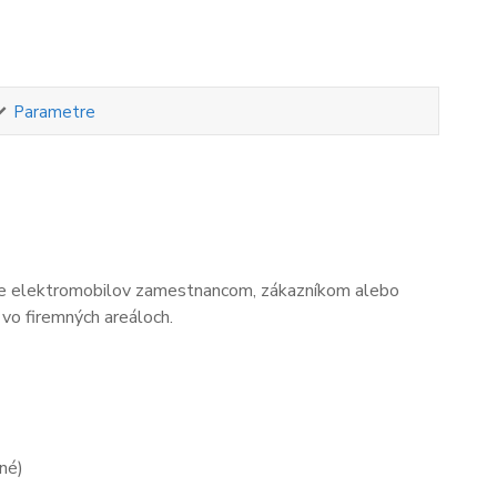
Parametre
janie elektromobilov zamestnancom, zákazníkom alebo
 vo firemných areáloch.
ľné)