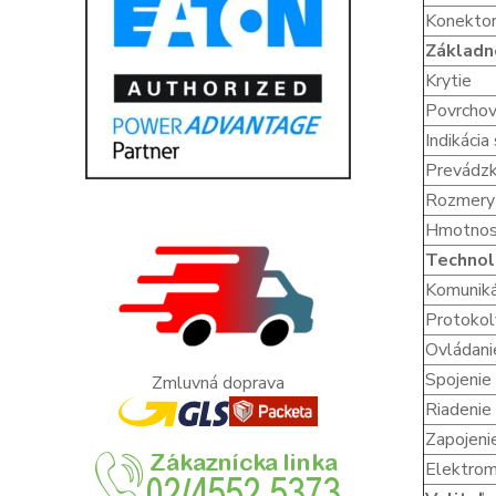
Konekto
Základn
Krytie
Povrchov
Indikácia
Prevádz
Rozmery 
Hmotnos
Technol
Komunik
Protoko
Ovládani
Spojenie 
Zmluvná doprava
Riadenie
Zapojeni
Elektro