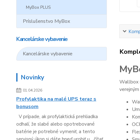
MyBox PLUS
Príslušenstvo MyBox
Kompl
Kancelárske vybavenie
Komple
Kancelárske vybavenie
MyB
Novinky
Wallbox n
verejným 
01.04.2026
Profylaktika na malé UPS teraz s
Wal
bonusom
Umo
Kom
V prípade, ak profylaktická prehliadka
OCP
odhalí, že slabé alebo opotrebované
Fle
batérie je potrebné vymeniť, a tento
Sma
servisný úkon si dáte hneď urobiť u...
čítať