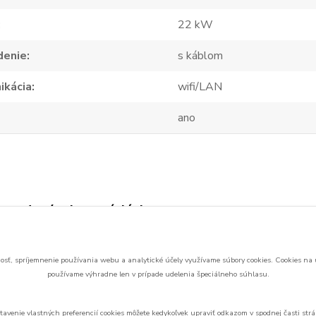
22 kW
denie
s káblom
ikácia
wifi/LAN
ano
zaradený v kategóriách
ačky pre
MyBox PLUS
romobily
sť, spríjemnenie používania webu a analytické účely využívame súbory cookies.
Cookies na 
používame výhradne len v prípade udelenia špeciálneho súhlasu.
tavenie vlastných preferencií cookies môžete kedykoľvek upraviť odkazom v spodnej časti strá