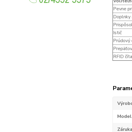
Voliteľn
Pevne pr
Doplnky 
Prispôso
Istič
Prúdový 
Prepäťov
RFID čít
Param
Výrob
Model
Záruk