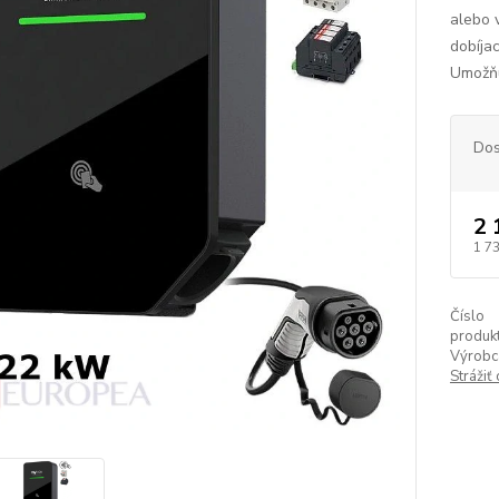
alebo 
dobíja
Umožňu
Dos
2 
1 7
Číslo
produkt
Výrobc
Strážiť