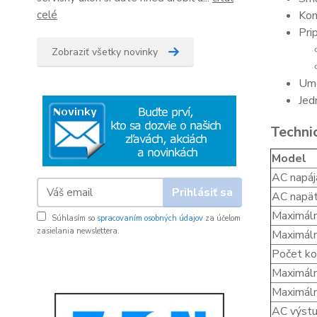
Kom
celé
Pri
Zobraziť všetky novinky
Umo
Jed
Techni
Model
AC napáj
Prihlásiť sa
AC napät
Maximáln
Súhlasím so
spracovaním osobných údajov
za účelom
zasielania newslettera.
Maximáln
Počet ko
Maximáln
Maximáln
AC výstu