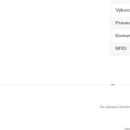
Výkon
Preve
Komun
RFID
Tovar 
Nabíj
elekt
Pre základnú funkčno
Nas