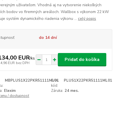
verejným užívateľom. Vhodná aj na vytvorenie niekoľkých
cích bodov vo firemných areáloch. Wallbox s výkonom 22 kW
je systém dynamického riadenia výkonu ...
celý popis
tupnosť
do 14 dní
134,00 EUR
/
ks
Pridať do košíka
34,96 EUR
bez DPH
MBPLUS1X22PKR51111ML01
EAN
PLUS1X22PKR51111ML01
u:
kód:
a:
Elexim
Záruka:
24 mes.
 cenu / dostupnosť