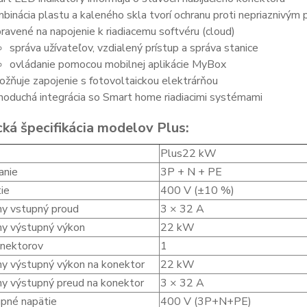
binácia plastu a kaleného skla tvorí ochranu proti nepriazniv
pravené na napojenie k riadiacemu softvéru (cloud)
správa užívateľov, vzdialený prístup a správa stanice
ovládanie pomocou mobilnej aplikácie MyBox
žňuje zapojenie s fotovoltaickou elektrárňou
noduchá integrácia so Smart home riadiacimi systémami
cká špecifikácia modelov Plus:
Plus22 kW
anie
3P + N + PE
ie
400 V (±10 %)
y vstupný proud
3 × 32 A
y výstupný výkon
22 kW
nektorov
1
y výstupný výkon na konektor
22 kW
y výstupný preud na konektor
3 × 32 A
pné napätie
400 V (3P+N+PE)