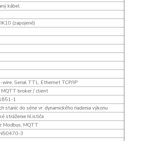
aný kábel
/IK10 (zapojené)
-wire, Serial TTL, Ethernet TCP/IP
MQTT broker / client
61851-1
ch staníc do série vr. dynamického riadenia výkonu
 stráženie hl.ističa
 cez Modbus, MQTT
 EN50470-3