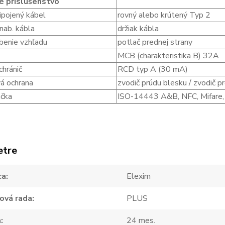
é príslušenstvo
ipojený kábel
rovný alebo krútený Typ 2
nab. kábla
držiak kábla
benie vzhľadu
potlač prednej strany
MCB (charakteristika B) 32A
chránič
RCD typ A (30 mA)
á ochrana
zvodič prúdu blesku / zvodič p
ačka
ISO-14443 A&B, NFC, Mifare,
etre
ca
Elexim
ová rada
PLUS
a
24 mes.