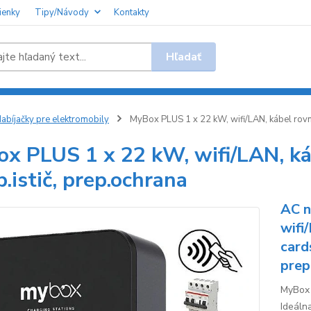
ienky
Tipy/Návody
Kontakty
Hľadať
abíjačky pre elektromobily
MyBox PLUS 1 x 22 kW, wifi/LAN, kábel rovn
x PLUS 1 x 22 kW, wifi/LAN, ká
.istič, prep.ochrana
AC n
wifi
card
prep
MyBox 
Ideáln