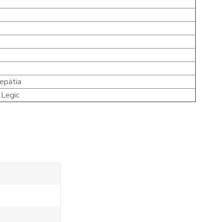
repätia
 Legic