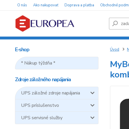
O nás
Ako nakupovať
Doprava a platba
Obchodné podm
E-shop
Úvod
N
MyBo
* Nákup týždňa *
komb
Zdroje záložného napájania
UPS záložné zdroje napájania
UPS príslušenstvo
UPS servisné služby