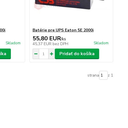
00i
Batérie pre UPS Eaton 5E 2000i
55,80 EUR
/
ks
Skladom
Skladom
45,37 EUR
bez DPH
íka
Pridať do košíka
strana
z 1