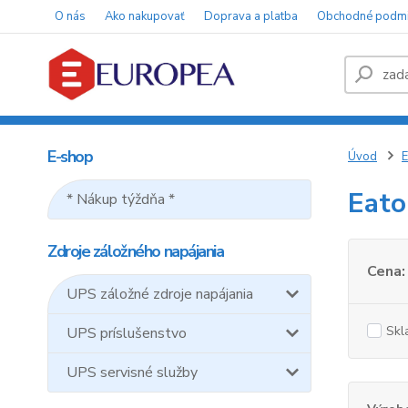
O nás
Ako nakupovať
Doprava a platba
Obchodné podm
E-shop
Úvod
E
Eato
* Nákup týždňa *
Zdroje záložného napájania
Cena:
UPS záložné zdroje napájania
Skl
UPS príslušenstvo
UPS servisné služby