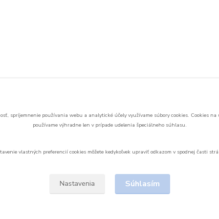
sť, spríjemnenie používania webu a analytické účely využívame súbory cookies.
Cookies na 
používame výhradne len v prípade udelenia špeciálneho súhlasu.
tavenie vlastných preferencií cookies môžete kedykoľvek upraviť odkazom v spodnej časti strá
Upravit sběr cookies.
Súhlasím
Nastavenia