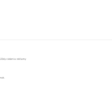
účely cielenia reklamy
nok.
Vytvorené na
Eshop-rychlo.sk