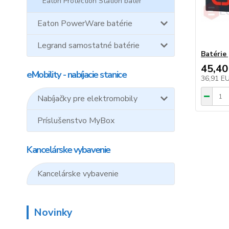
Eaton Protection Station batér
Eaton PowerWare batérie
Legrand samostatné batérie
Batérie
45,40
eMobility - nabíjacie stanice
36,91 E
Nabíjačky pre elektromobily
Príslušenstvo MyBox
Kancelárske vybavenie
Kancelárske vybavenie
Novinky