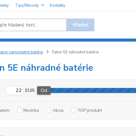
ienky
Tipy/Návody
Kontakty
Hľadať
aton samostatné batérie
Eaton 5E náhradné batérie
n 5E náhradné batérie
EUR
Od
adom
Novinka
Akcia
TOP produkt