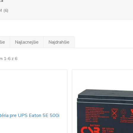
ca
M
(6)
šie
Najlacnejšie
Najdrahšie
m 1-6 z 6