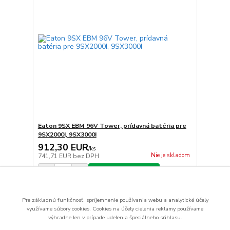
Eaton 9SX EBM 96V Tower, prídavná batéria pre
9SX2000I, 9SX3000I
912,30 EUR
/
ks
Nie je skladom
741,71 EUR
bez DPH
Pridať do košíka
Pre základnú funkčnosť, spríjemnenie používania webu a analytické účely
strana
z 1
využívame súbory cookies.
Cookies na účely cielenia reklamy používame
výhradne len v prípade udelenia špeciálneho súhlasu.