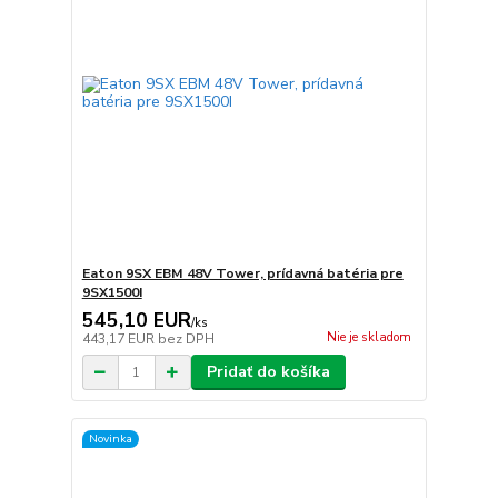
Eaton 9SX EBM 48V Tower, prídavná batéria pre
9SX1500I
545,10 EUR
/
ks
Nie je skladom
443,17 EUR
bez DPH
Pridať do košíka
Novinka