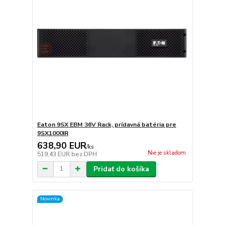
Eaton 9SX EBM 36V Rack, prídavná batéria pre
9SX1000IR
638,90 EUR
/
ks
Nie je skladom
519,43 EUR
bez DPH
Pridať do košíka
Novinka