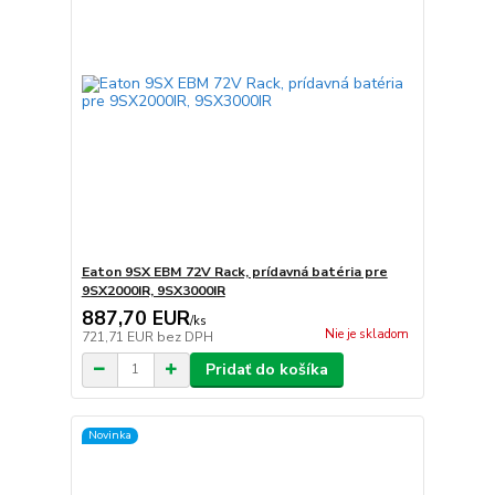
Eaton 9SX EBM 72V Rack, prídavná batéria pre
9SX2000IR, 9SX3000IR
887,70 EUR
/
ks
Nie je skladom
721,71 EUR
bez DPH
Pridať do košíka
Novinka