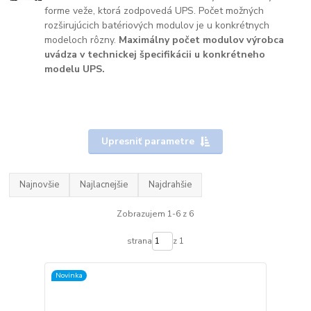
forme veže, ktorá zodpovedá UPS. Počet možných
rozširujúcich batériových modulov je u konkrétnych
modeloch rôzny.
Maximálny počet modulov výrobca
uvádza v technickej špecifikácii u konkrétneho
modelu UPS.
Upresniť parametre
Najnovšie
Najlacnejšie
Najdrahšie
Zobrazujem 1-6 z 6
strana
z 1
Novinka