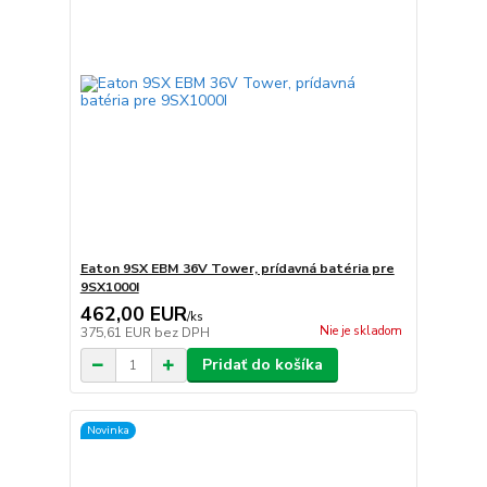
Eaton 9SX EBM 36V Tower, prídavná batéria pre
9SX1000I
462,00 EUR
/
ks
Nie je skladom
375,61 EUR
bez DPH
Pridať do košíka
Novinka