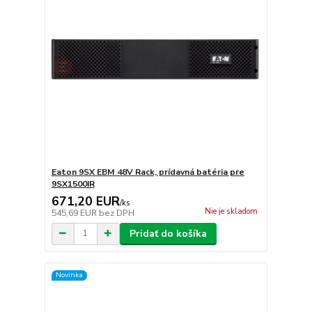
Eaton 9SX EBM 48V Rack, prídavná batéria pre
9SX1500IR
671,20 EUR
/
ks
Nie je skladom
545,69 EUR
bez DPH
Pridať do košíka
Novinka