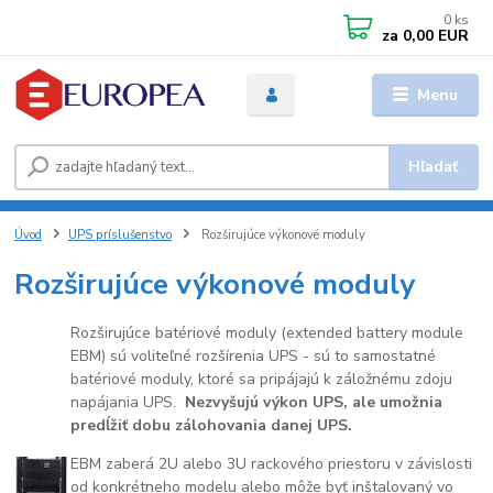
0
ks
za
0,00 EUR
Menu
Hľadať
Úvod
UPS príslušenstvo
Rozširujúce výkonové moduly
Rozširujúce výkonové moduly
Rozširujúce batériové moduly (extended battery module
EBM) sú voliteľné rozšírenia UPS - sú to samostatné
batériové moduly, ktoré sa pripájajú k záložnému zdoju
napájania UPS.
Nezvyšujú výkon UPS, ale umožnia
predĺžiť dobu zálohovania danej UPS.
EBM zaberá 2U alebo 3U rackového priestoru v závislosti
od konkrétneho modelu alebo môže byť inštalovaný vo