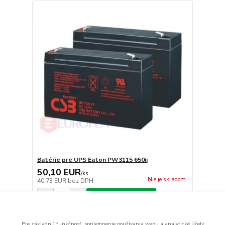
Batérie pre UPS Eaton PW3115 650ii
50,10 EUR
/
ks
Nie je skladom
40,73 EUR
bez DPH
Pridať do košíka
Pre základnú funkčnosť, spríjemnenie používania webu a analytické účely