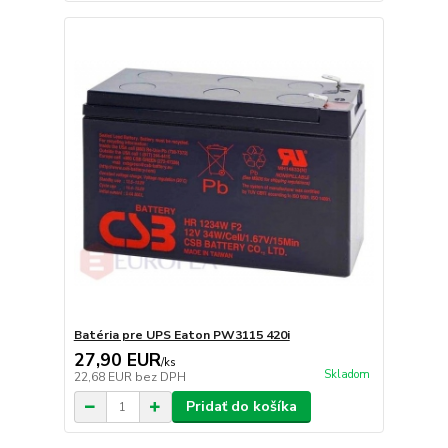
Batéria pre UPS Eaton PW3115 420i
27,90 EUR
/
ks
Skladom
22,68 EUR
bez DPH
Pridať do košíka