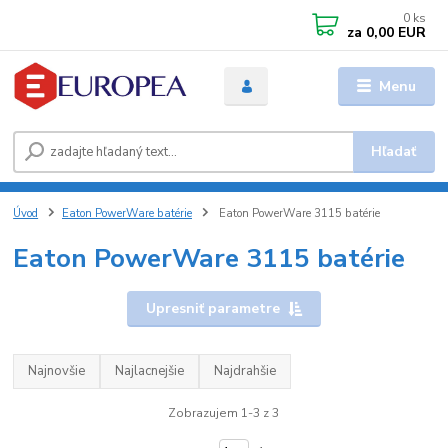
0
ks
za
0,00 EUR
Menu
Hľadať
Úvod
Eaton PowerWare batérie
Eaton PowerWare 3115 batérie
Eaton PowerWare 3115 batérie
Upresniť parametre
Najnovšie
Najlacnejšie
Najdrahšie
Zobrazujem 1-3 z 3