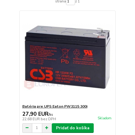
strana
z 1
Batéria pre UPS Eaton PW3115 300i
27,90 EUR
/
ks
Skladom
22,68 EUR
bez DPH
Pridať do košíka