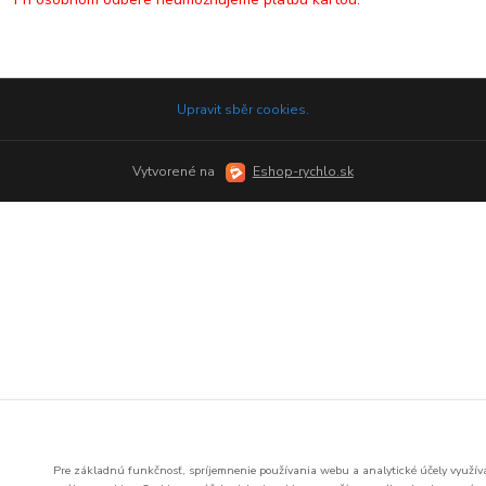
Upravit sběr cookies.
Vytvorené na
Eshop-rychlo.sk
Pre základnú funkčnosť, spríjemnenie používania webu a analytické účely využí