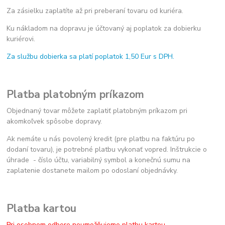
Za zásielku zaplatíte až pri preberaní tovaru od kuriéra.
Ku nákladom na dopravu je účtovaný aj poplatok za dobierku
kuriérovi.
Za službu dobierka sa platí poplatok 1,50 Eur s DPH.
Platba platobným príkazom
Objednaný tovar môžete zaplatiť platobným príkazom pri
akomkoľvek spôsobe dopravy.
Ak nemáte u nás povolený kredit (pre platbu na faktúru po
dodaní tovaru), je potrebné platbu vykonať vopred. Inštrukcie o
úhrade - číslo účtu, variabilný symbol a konečnú sumu na
zaplatenie dostanete mailom po odoslaní objednávky.
Platba kartou
Pri osobnom odbere neumožňujeme platbu kartou.