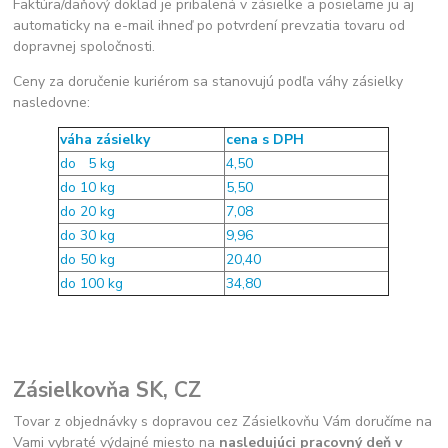
Faktúra/daňový doklad je pribalená v zásielke a posielame ju aj
automaticky na e-mail ihneď po potvrdení prevzatia tovaru od
dopravnej spoločnosti.
Ceny za doručenie kuriérom sa stanovujú podľa váhy zásielky
nasledovne:
váha zásielky
cena s DPH
do 5 kg
4,50
do 10 kg
5,50
do 20 kg
7,08
do 30 kg
9,96
do 50 kg
20,40
do 100 kg
34,80
Zásielkovňa SK, CZ
Tovar z objednávky s dopravou cez Zásielkovňu Vám doručíme na
Vami vybraté výdajné miesto
na
nasledujúci pracovný deň v