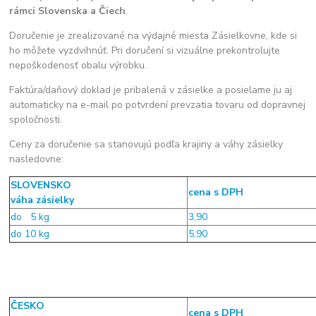
rámci Slovenska a Čiech
.
Doručenie je zrealizované na výdajné miesta Zásielkovne, kde si
ho môžete vyzdvihnúť.
Pri doručení si vizuálne prekontrolujte
nepoškodenosť obalu výrobku.
Faktúra/daňový doklad je pribalená v zásielke a posielame ju aj
automaticky na e-mail po potvrdení prevzatia tovaru od dopravnej
spoločnosti.
Ceny za doručenie sa stanovujú podľa krajiny a váhy zásielky
nasledovne:
SLOVENSKO
cena s DPH
váha zásielky
do 5 kg
3,90
do 10 kg
5,90
ČESKO
cena s DPH