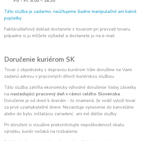
Po - Pi: 8:00 – 16:30
Táto služba je zadarmo, neúčtujeme žiadne manipulačné ani balné
poplatky.
Faktúru/daňový doklad dostanete s tovarom pri prevzatí tovaru,
prípadne si ju môžete vyžiadať a dostanete ju na e-mail.
Doručenie kuriérom SK
Tovar z objednávky s dopravou kuriérom Vám doručíme na Vami
zadanú adresu v pracovných dňoch kuriérskou službou.
Táto služba zahŕňa ekonomicky výhodné doručenie Vašej zásielky
na
nasledujúci pracovný deň v rámci celého Slovenska
.
Doručenie je od dverí k dverám - to znamená, že vodič vyloží tovar
za prvé uzamykateľné dvere. Nezaisťuje vynesenie do kancelárie
alebo do bytu, inštaláciu zariadení, ani iné ďalšie služby.
Pri doručení si vizuálne prekontrolujte nepoškodenosť obalu
výrobku, kuriér nečaká na rozbalenie.