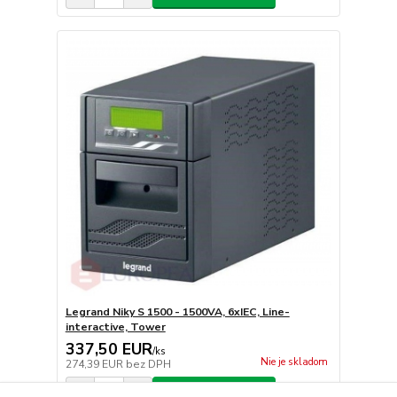
Legrand Niky S 1500 - 1500VA, 6xIEC, Line-
interactive, Tower
337,50 EUR
/
ks
Nie je skladom
274,39 EUR
bez DPH
Pridať do košíka