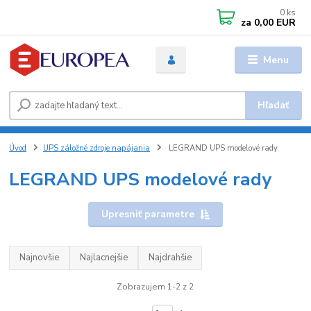
0
ks
za
0,00 EUR
Menu
Hľadať
Úvod
UPS záložné zdroje napájania
LEGRAND UPS modelové rady
LEGRAND UPS modelové rady
Upresniť parametre
Najnovšie
Najlacnejšie
Najdrahšie
Zobrazujem 1-2 z 2