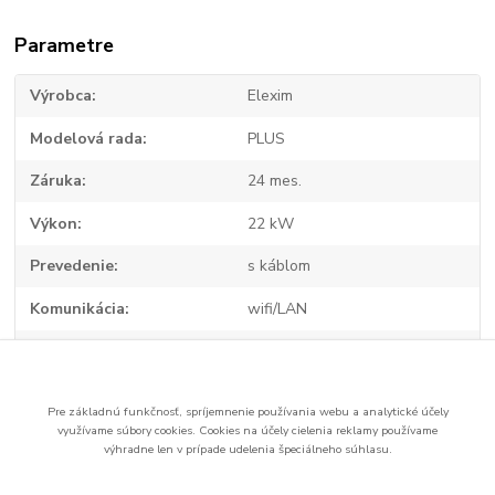
Parametre
Výrobca
Elexim
Modelová rada
PLUS
Záruka
24 mes.
Výkon
22 kW
Prevedenie
s káblom
Komunikácia
wifi/LAN
RFID
nie
Pre základnú funkčnosť, spríjemnenie používania webu a analytické účely
využívame súbory cookies.
Cookies na účely cielenia reklamy používame
Tovar zaradený v kategóriách
výhradne len v prípade udelenia špeciálneho súhlasu.
Nabíjačky pre elektromobily