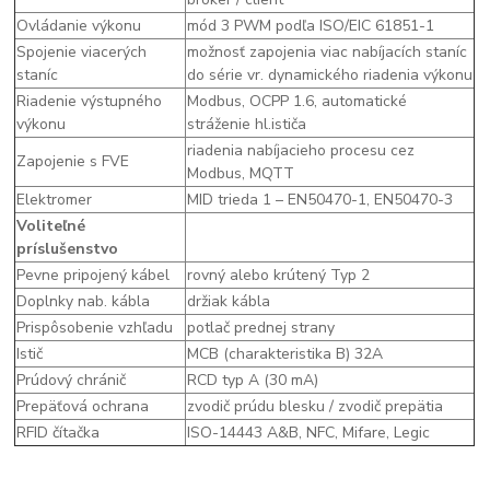
Ovládanie výkonu
mód 3 PWM podľa ISO/EIC 61851-1
Spojenie viacerých
možnosť zapojenia viac nabíjacích staníc
staníc
do série vr. dynamického riadenia výkonu
Riadenie výstupného
Modbus, OCPP 1.6, automatické
výkonu
stráženie hl.ističa
riadenia nabíjacieho procesu cez
Zapojenie s FVE
Modbus, MQTT
Elektromer
MID trieda 1 – EN50470-1, EN50470-3
Voliteľné
príslušenstvo
Pevne pripojený kábel
rovný alebo krútený Typ 2
Doplnky nab. kábla
držiak kábla
Prispôsobenie vzhľadu
potlač prednej strany
Istič
MCB (charakteristika B) 32A
Prúdový chránič
RCD typ A (30 mA)
Prepäťová ochrana
zvodič prúdu blesku / zvodič prepätia
RFID čítačka
ISO-14443 A&B, NFC, Mifare, Legic