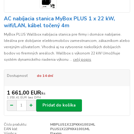
AC nabíjacia stanica MyBox PLUS 1 x 22 kW,
wifi/LAN, kábel točený 4m
MyBox PLUS Wallbox nabíjacia stanica pre firmy i domáce nabíjanie.
Ideálna pre dobíjanie elektromobilov zamestnancom, zákazníkom alebo
verejným užívateľom. Vhodná aj na vytvorenie niekoľkých dobíjacích
bodov vo firemných areáloch. Wallbox s výkonom 22 kW Umožňuje
systém dynamického riadenia výkonu ...
celý popis
Dostupnosť
do 14 dní
1 661,00 EUR
/
ks
1 350,41 EUR
bez DPH
Pridať do košíka
Číslo produktu:
MBPLUS1X22PKK41001ML
EAN kód:
PLUS1X22PKK41001ML
Výrobca:
Elexim