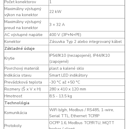
Počet konektorov
1
Maximálny výstupný
22 kW
výkon na konektor
Maximálny výstupný
3 × 32 A
preud na konektor
AC výstupné napätie
400 V (3P+N+PE)
Konektor
Zásuvka Typ 2 alebo integrovaný kábel
Základné údaje
IP54/IK10 (nezapojené), IP44/IK10
Krytie
(zapojené)
Povrchový materiál
plast a kalené sklo
Indikácia stavu
Smart LED indikátory
Prevádzková teplota
-30 °C až +50 °C
Rozmery (Š x V x H)
280 x 410 x 120 mm
Hmotnosť
8,5 - 13,5 kg
Technológia
WiFi b/g/n, Modbus / RS485, 1-wire,
Komunikácia
Serial TTL, Ethernet TCP/IP
OCPP 1.6, Modbus TCP/RTU, MQTT
Protokoly
broker / client