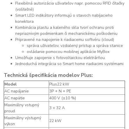
Flexibilná autorizácia užívateľov napr. pomocou RFID čítačky
(voliteľné)
Smart LED indikátory informujú o stavoch nabíjacieho
konektora
Kombinácia plastu a kaleného skla tvorí ochranu proti
nepriaznivým podmienkam či mechanickému poškodeniu
Pripravené na napojenie k riadiacemu softvéru (cloud)
správa užívateľov, vzdialený prístup a správa stanice
ovládanie pomocou mobilnej aplikácie MyBox
Umožňuje zapojenie s fotovoltaickou elektrárňou
Jednoduchá integrácia so Smart home riadiacimi systémami
Technická špecifikácia modelov Plus:
Model
Plus22 kW
AC napájanie
3P + N + PE
AC napätie
400 V (±10 %)
Maximálny vstupný
3 × 32 A
proud
Maximálny výstupný
22 kW
výkon