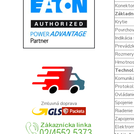
Konekto
Základn
Krytie
Povrchov
Indikácia
Prevádz
Rozmery 
Hmotnos
Technol
Komunik
Protoko
Ovládani
Spojenie 
Zmluvná doprava
Riadenie
Zapojeni
Elektro