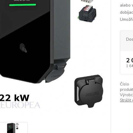
alebo 
dobíja
Umožňu
Dos
2 
1 6
Číslo
produkt
Výrobc
Strážiť