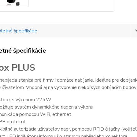
etné špecifikácie
tné špecifikácie
ox PLUS
abíjacia stanica pre firmy i domáce nabíjanie. Ideálna pre dobí
užívateľom. Vhodná aj na vytvorenie niekoľkých dobíjacích bodov
lbox s výkonom 22 kW
žňuje systém dynamického riadenia výkonu
unikácia pomocou WiFi, ethernet
P protokol
xibilná autorizácia užívateľov napr. pomocou RFID čítačky (volite
rt LED indikátory informujú o stavoch nabíjacieho konektora