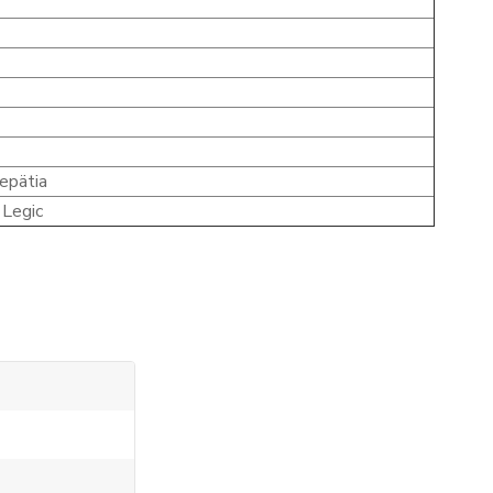
repätia
 Legic