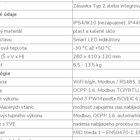
r
Zásuvka Typ 2 alebo integrov
é údaje
IP54/IK10 (nezapojené), IP44
ý materiál
plast a kalené sklo
 stavu
Smart LED indikátory
ková teplota
-30 °C až +50 °C
(Š x V x H)
280 x 410 x 120 mm
ť
8,5 - 13,5 kg
ógia
ácia
WiFi b/g/n, Modbus / RS485, 1
ly
OCPP 1.6, Modbus TCP/RTU, 
e výkonu
mód 3 PWM podľa ISO/EIC 
viacerých staníc
možnosť zapojenia viac nabíjací
 výstupného výkonu
Modbus, OCPP 1.6, automatické
e s FVE
riadenia nabíjacieho procesu
mer
MID trieda 1 – EN50470-1,