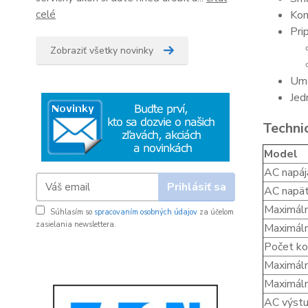
Kom
celé
Pri
Zobraziť všetky novinky
Umo
Jed
Techni
Model
AC napáj
Prihlásiť sa
AC napät
Maximáln
Súhlasím so
spracovaním osobných údajov
za účelom
zasielania newslettera.
Maximáln
Počet ko
Maximáln
Maximáln
AC výstu