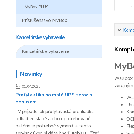
MyBox PLUS
Príslušenstvo MyBox
Kompl
Kancelárske vybavenie
Komple
Kancelárske vybavenie
MyB
Novinky
Wallbox n
verejným 
01.04.2026
Profylaktika na malé UPS teraz s
Wal
bonusom
Umo
Kom
V prípade, ak profylaktická prehliadka
OCP
odhalí, že slabé alebo opotrebované
Fle
batérie je potrebné vymeniť, a tento
Sma
servisný úkon si dáte hneď urobiť u...
čítať