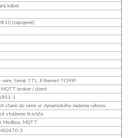
aný kábel
/IK10 (zapojené)
-wire, Serial TTL, Ethernet TCP/IP
MQTT broker / client
61851-1
ch staníc do série vr. dynamického riadenia výkonu
 stráženie hl.ističa
 cez Modbus, MQTT
 EN50470-3