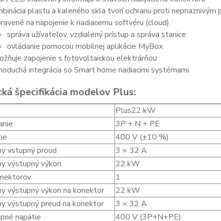
binácia plastu a kaleného skla tvorí ochranu proti nepriazniv
pravené na napojenie k riadiacemu softvéru (cloud)
správa užívateľov, vzdialený prístup a správa stanice
ovládanie pomocou mobilnej aplikácie MyBox
žňuje zapojenie s fotovoltaickou elektrárňou
noduchá integrácia so Smart home riadiacimi systémami
cká špecifikácia modelov Plus:
Plus22 kW
anie
3P + N + PE
ie
400 V (±10 %)
y vstupný proud
3 × 32 A
y výstupný výkon
22 kW
nektorov
1
y výstupný výkon na konektor
22 kW
y výstupný preud na konektor
3 × 32 A
pné napätie
400 V (3P+N+PE)