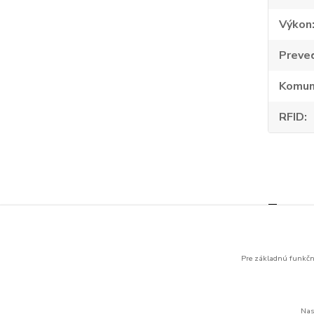
Výkon
Preve
Komun
RFID
Tovar 
Nabíj
elekt
Pre základnú funkčno
Nas