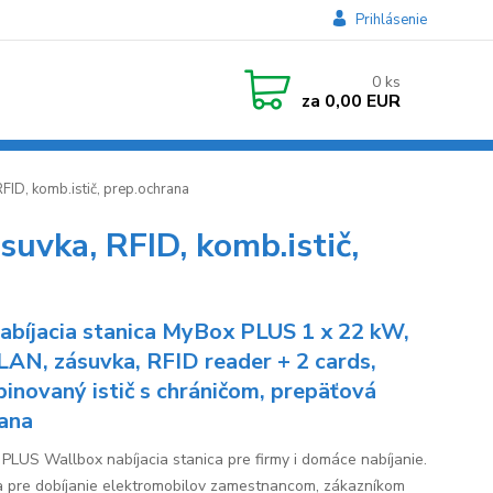
Prihlásenie
0
ks
za
0,00 EUR
FID, komb.istič, prep.ochrana
uvka, RFID, komb.istič,
abíjacia stanica MyBox PLUS 1 x 22 kW,
/LAN, zásuvka, RFID reader + 2 cards,
inovaný istič s chráničom, prepäťová
ana
PLUS Wallbox nabíjacia stanica pre firmy i domáce nabíjanie.
a pre dobíjanie elektromobilov zamestnancom, zákazníkom