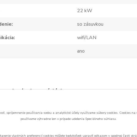
22 kW
denie
so zásuvkou
ikácia
wifi/LAN
ano
zaradený v kategóriách
ačky pre
MyBox PLUS
romobily
sť, spríjemnenie používania webu a analytické účely využívame súbory cookies.
Cookies na 
používame výhradne len v prípade udelenia špeciálneho súhlasu.
tavenie vlastných preferencií cookies môžete kedykoľvek upraviť odkazom v spodnej časti strá