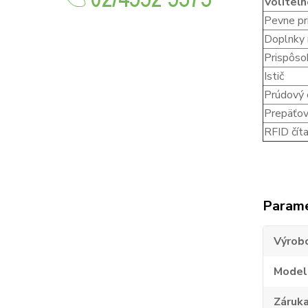
Voliteľn
Pevne pr
Doplnky 
Prispôso
Istič
Prúdový 
Prepäťov
RFID čít
Param
Výrob
Model
Záruk