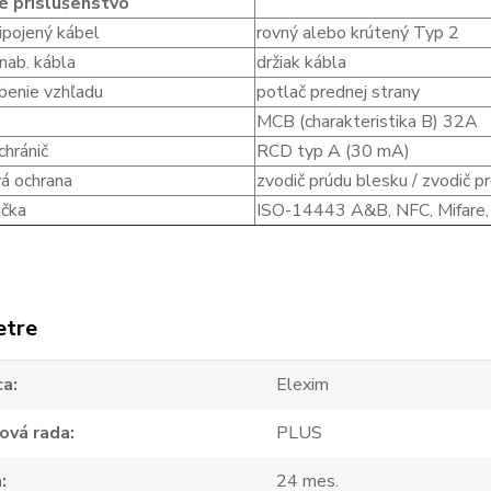
é príslušenstvo
ipojený kábel
rovný alebo krútený Typ 2
nab. kábla
držiak kábla
benie vzhľadu
potlač prednej strany
MCB (charakteristika B) 32A
chránič
RCD typ A (30 mA)
á ochrana
zvodič prúdu blesku / zvodič p
ačka
ISO-14443 A&B, NFC, Mifare,
etre
ca
Elexim
ová rada
PLUS
a
24 mes.