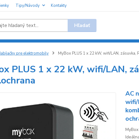
ienky
Tipy/Návody
Kontakty
Hľadať
abíjačky pre elektromobily
MyBox PLUS 1 x 22 kW, wifi/LAN, zásuvka, R
x PLUS 1 x 22 kW, wifi/LAN, zás
.ochrana
AC n
wifi
komb
ochr
MyBox 
Ideáln