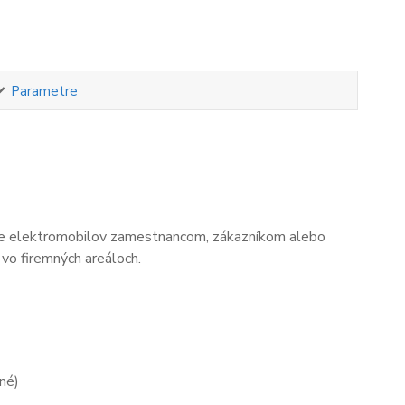
Parametre
janie elektromobilov zamestnancom, zákazníkom alebo
 vo firemných areáloch.
ľné)