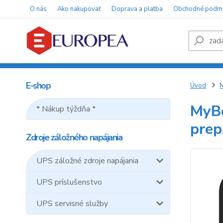
O nás
Ako nakupovať
Doprava a platba
Obchodné podm
E-shop
Úvod
N
MyBo
* Nákup týždňa *
prep
Zdroje záložného napájania
UPS záložné zdroje napájania
UPS príslušenstvo
UPS servisné služby