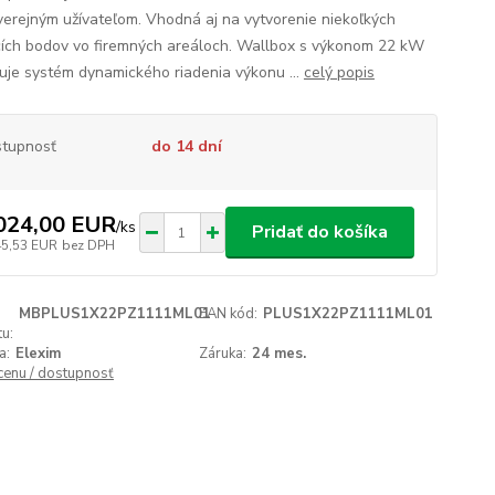
verejným užívateľom. Vhodná aj na vytvorenie niekoľkých
cích bodov vo firemných areáloch. Wallbox s výkonom 22 kW
je systém dynamického riadenia výkonu ...
celý popis
tupnosť
do 14 dní
024,00 EUR
/
ks
Pridať do košíka
45,53 EUR
bez DPH
MBPLUS1X22PZ1111ML01
EAN kód:
PLUS1X22PZ1111ML01
u:
a:
Elexim
Záruka:
24 mes.
 cenu / dostupnosť