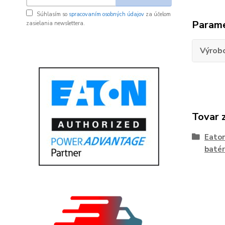
Súhlasím so
spracovaním osobných údajov
za účelom
Param
zasielania newslettera.
Výrob
Tovar 
Eato
batér