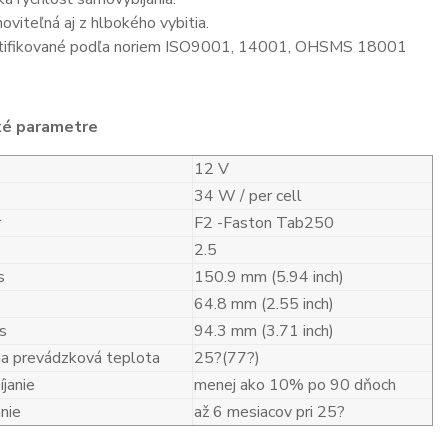
oviteľná aj z hlbokého vybitia.
tifikované podľa noriem ISO9001, 14001, OHSMS 18001
ké parametre
12 V
34 W / per cell
r
F2 -Faston Tab250
2.5
s
150.9 mm (5.94 inch)
64.8 mm (2.55 inch)
s
94.3 mm (3.71 inch)
a prevádzková teplota
25?(77?)
janie
menej ako 10% po 90 dňoch
nie
až 6 mesiacov pri 25?