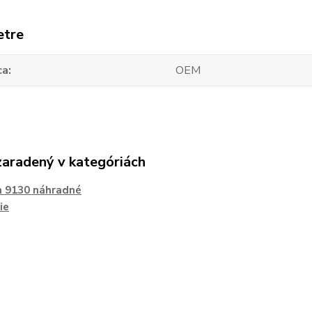
etre
ca
OEM
zaradený v kategóriách
n 9130 náhradné
ie