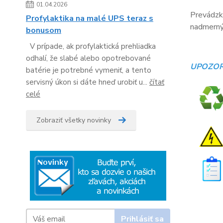
01.04.2026
Prevádzko
Profylaktika na malé UPS teraz s
nadmerný 
bonusom
V prípade, ak profylaktická prehliadka
odhalí, že slabé alebo opotrebované
UPOZOR
batérie je potrebné vymeniť, a tento
servisný úkon si dáte hneď urobiť u...
čítať
celé
Zobraziť všetky novinky
Prihlásiť sa