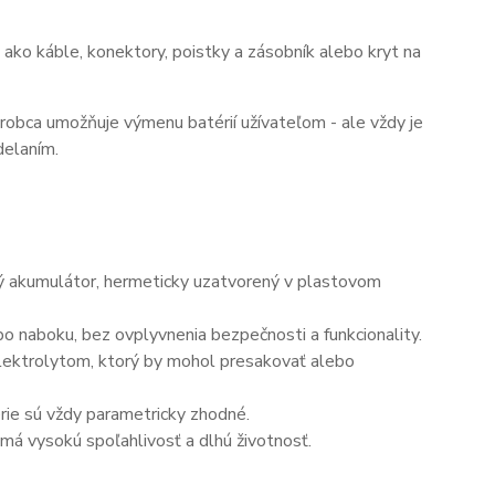
ako káble, konektory, poistky a zásobník alebo kryt na
ýrobca umožňuje výmenu batérií užívateľom - ale vždy je
delaním.
ný akumulátor, hermeticky uzatvorený v plastovom
o naboku, bez ovplyvnenia bezpečnosti a funkcionality.
elektrolytom, ktorý by mohol presakovať alebo
érie sú vždy parametricky zhodné.
má vysokú spoľahlivosť a dlhú životnosť.