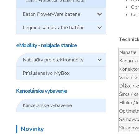
Eaton Protection Station batér
Obn
Eaton PowerWare batérie
Cer
Legrand samostatné batérie
Technic
eMobility - nabíjacie stanice
Napätie
Nabíjačky pre elektromobily
Kapacita
Konekto
Príslušenstvo MyBox
Váha / ks
Dĺžka / k
Kancelárske vybavenie
Šírka / ks
Hĺbka / k
Kancelárske vybavenie
Optimáln
Samovybí
Skladova
Novinky