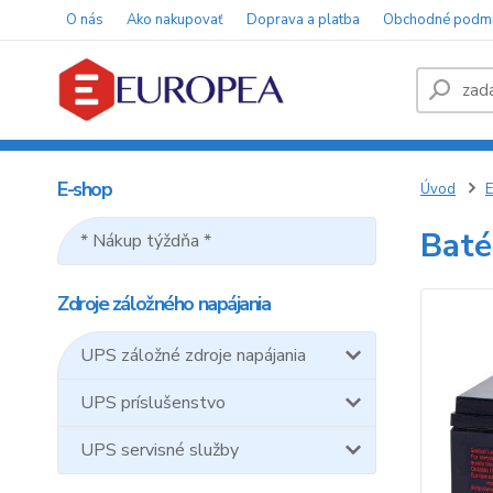
O nás
Ako nakupovať
Doprava a platba
Obchodné podm
E-shop
Úvod
E
Baté
* Nákup týždňa *
Zdroje záložného napájania
UPS záložné zdroje napájania
UPS príslušenstvo
UPS servisné služby