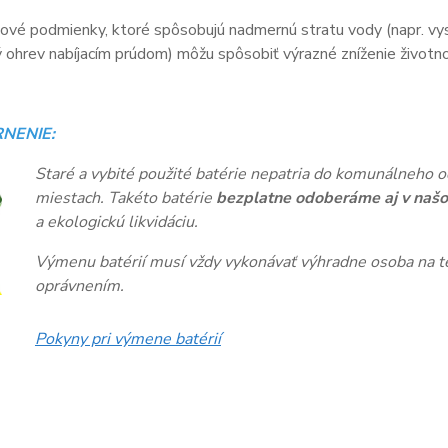
vé podmienky, ktoré spôsobujú nadmernú stratu vody (napr. vys
ohrev nabíjacím prúdom) môžu spôsobiť výrazné zníženie životnos
NENIE:
Staré a vybité použité batérie nepatria do komunálneho o
miestach. Takéto batérie
bezplatne odoberáme aj v našo
a ekologickú likvidáciu.
Výmenu batérií musí vždy vykonávať výhradne osoba na te
oprávnením.
Pokyny pri výmene batérií