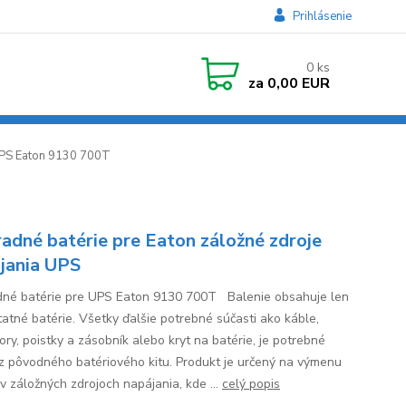
Prihlásenie
0
ks
za
0,00 EUR
UPS Eaton 9130 700T
adné batérie pre Eaton záložné zdroje
jania UPS
né batérie pre UPS Eaton 9130 700T Balenie obsahuje len
atné batérie. Všetky ďalšie potrebné súčasti ako káble,
ory, poistky a zásobník alebo kryt na batérie, je potrebné
 z pôvodného batériového kitu. Produkt je určený na výmenu
 v záložných zdrojoch napájania, kde ...
celý popis