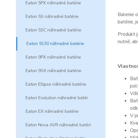
Eaton 5PX náhradné batérie
Balenie o
Eaton 5S náhradné batérie
batérie, 
Eaton 5SC náhradné batérie
Produkt j
nutné, ab
Eaton 9130 náhradné batérie
Eaton 9PX náhradné batérie
Vlastnos
Eaton 9SX náhradné batérie
Bat
Eaton Ellipse náhradné batérie
pol
Vďa
Eaton Evolution náhradné batér
Bat
odk
Eaton EX náhradné batérie
V p
Kva
Eaton Nova AVR náhradné batéri
Opa
Níz