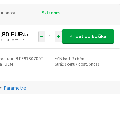
tupnosť
Skladom
,80 EUR
/
ks
Pridať do košíka
37 EUR
bez DPH
roduktu:
BTE9130700T
EAN kód:
2xb9e
a:
OEM
Strážiť cenu / dostupnosť
Parametre