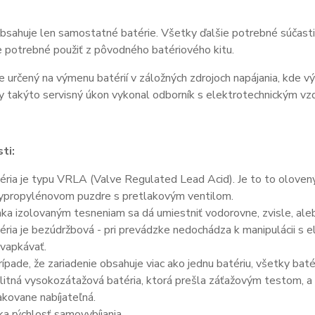
bsahuje len samostatné batérie. Všetky ďalšie potrebné súčasti 
je potrebné použiť z pôvodného batériového kitu.
e určený na výmenu batérií v záložných zdrojoch napájania, kde v
y takýto servisný úkon vykonal odborník s elektrotechnickým vz
ti:
éria je typu VRLA (Valve Regulated Lead Acid). Je to to olove
ypropylénovom puzdre s pretlakovým ventilom.
ka izolovaným tesneniam sa dá umiestniť vodorovne, zvisle, aleb
éria je bezúdržbová - pri prevádzke nedochádza k manipulácii s 
vapkávať.
rípade, že zariadenie obsahuje viac ako jednu batériu, všetky bat
litná vysokozátažová batéria, ktorá prešla záťažovým testom, a 
kovane nabíjateľná.
ka rýchlosť samovybíjania.