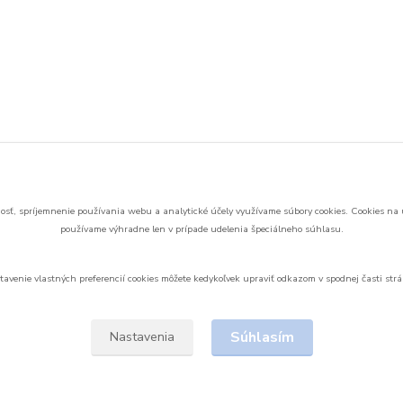
sť, spríjemnenie používania webu a analytické účely využívame súbory cookies.
Cookies na 
používame výhradne len v prípade udelenia špeciálneho súhlasu.
tavenie vlastných preferencií cookies môžete kedykoľvek upraviť odkazom v spodnej časti strá
Upravit sběr cookies.
Súhlasím
Nastavenia