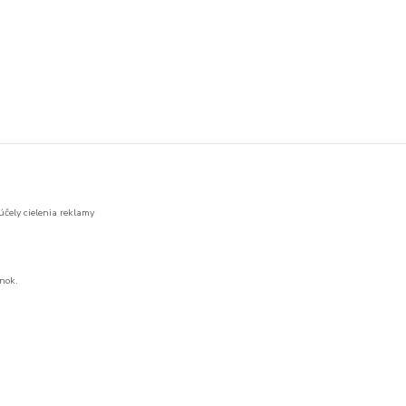
účely cielenia reklamy
nok.
Vytvorené na
Eshop-rychlo.sk