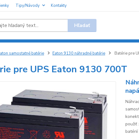
ienky
Tipy/Návody
Kontakty
Hľadať
aton samostatné batérie
Eaton 9130 náhradné batérie
Batérie pre 
rie pre UPS Eaton 9130 700T
Náhr
napá
Náhrad
samost
konekt
použiť
batérií