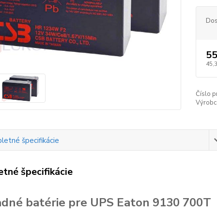
Dos
55
45,
Číslo p
Výrobc
etné špecifikácie
tné špecifikácie
dné batérie pre UPS Eaton 9130 700T