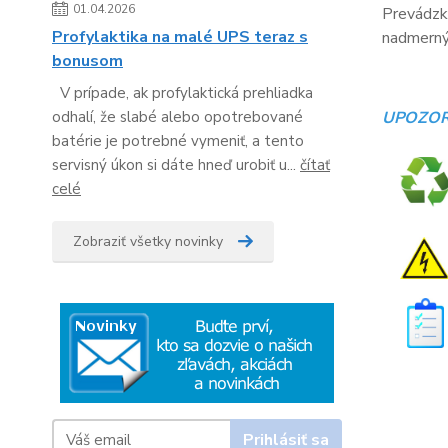
01.04.2026
Prevádzko
Profylaktika na malé UPS teraz s
nadmerný 
bonusom
V prípade, ak profylaktická prehliadka
odhalí, že slabé alebo opotrebované
UPOZOR
batérie je potrebné vymeniť, a tento
servisný úkon si dáte hneď urobiť u...
čítať
celé
Zobraziť všetky novinky
Prihlásiť sa