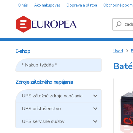
O nás
Ako nakupovať
Doprava a platba
Obchodné podm
E-shop
Úvod
E
Baté
* Nákup týždňa *
Zdroje záložného napájania
UPS záložné zdroje napájania
UPS príslušenstvo
UPS servisné služby