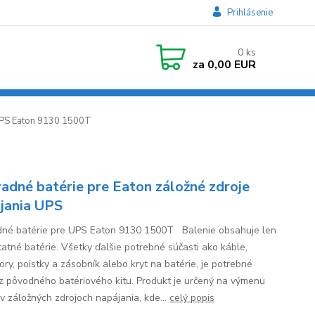
Prihlásenie
0
ks
za
0,00 EUR
UPS Eaton 9130 1500T
adné batérie pre Eaton záložné zdroje
jania UPS
né batérie pre UPS Eaton 9130 1500T Balenie obsahuje len
atné batérie. Všetky ďalšie potrebné súčasti ako káble,
ory, poistky a zásobník alebo kryt na batérie, je potrebné
 z pôvodného batériového kitu. Produkt je určený na výmenu
 v záložných zdrojoch napájania, kde...
celý popis