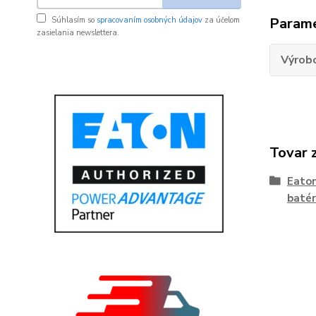
Param
Súhlasím so
spracovaním osobných údajov
za účelom
zasielania newslettera.
Výrob
Tovar 
Eato
batér