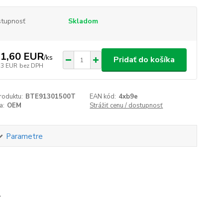
tupnosť
Skladom
1,60 EUR
/
ks
Pridať do košíka
73 EUR
bez DPH
roduktu:
BTE91301500T
EAN kód:
4xb9e
a:
OEM
Strážiť cenu / dostupnosť
Parametre
T