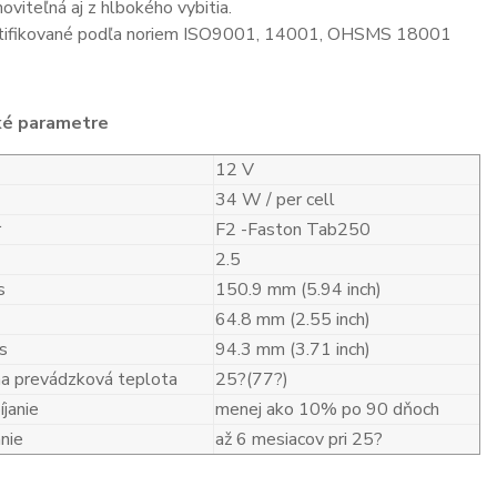
oviteľná aj z hlbokého vybitia.
tifikované podľa noriem ISO9001, 14001, OHSMS 18001
ké parametre
12 V
34 W / per cell
r
F2 -Faston Tab250
2.5
s
150.9 mm (5.94 inch)
64.8 mm (2.55 inch)
s
94.3 mm (3.71 inch)
a prevádzková teplota
25?(77?)
janie
menej ako 10% po 90 dňoch
nie
až 6 mesiacov pri 25?