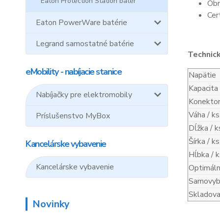
Eaton Protection Station batér
Obn
Cer
Eaton PowerWare batérie
Legrand samostatné batérie
Technic
eMobility - nabíjacie stanice
Napätie
Kapacita
Nabíjačky pre elektromobily
Konekto
Váha / ks
Príslušenstvo MyBox
Dĺžka / k
Šírka / ks
Kancelárske vybavenie
Hĺbka / k
Kancelárske vybavenie
Optimáln
Samovybí
Skladova
Novinky