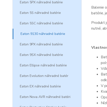
Eaton 5PX náhradné batérie
Balenie o
Eaton 5S náhradné batérie
batérie, 
Produkt j
Eaton 5SC náhradné batérie
nutné, ab
Eaton 9130 náhradné batérie
Eaton 9PX náhradné batérie
Vlastnos
Eaton 9SX náhradné batérie
Bat
pol
Eaton Ellipse náhradné batérie
Vďa
Bat
Eaton Evolution náhradné batér
odk
V p
Eaton EX náhradné batérie
Kva
Eaton Nova AVR náhradné batéri
Opa
Níz