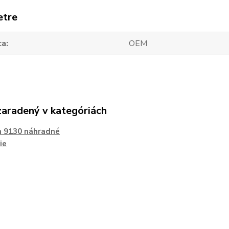
etre
ca
OEM
zaradený v kategóriách
n 9130 náhradné
ie