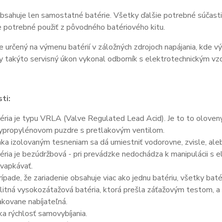
bsahuje len samostatné batérie. Všetky ďalšie potrebné súčasti 
je potrebné použiť z pôvodného batériového kitu.
e určený na výmenu batérií v záložných zdrojoch napájania, kde v
y takýto servisný úkon vykonal odborník s elektrotechnickým vz
ti:
éria je typu VRLA (Valve Regulated Lead Acid). Je to to olove
ypropylénovom puzdre s pretlakovým ventilom.
ka izolovaným tesneniam sa dá umiestniť vodorovne, zvisle, aleb
éria je bezúdržbová - pri prevádzke nedochádza k manipulácii s 
vapkávať.
rípade, že zariadenie obsahuje viac ako jednu batériu, všetky bat
litná vysokozátažová batéria, ktorá prešla záťažovým testom, a 
kovane nabíjateľná.
ka rýchlosť samovybíjania.