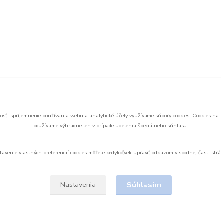
sť, spríjemnenie používania webu a analytické účely využívame súbory cookies.
Cookies na 
používame výhradne len v prípade udelenia špeciálneho súhlasu.
tavenie vlastných preferencií cookies môžete kedykoľvek upraviť odkazom v spodnej časti strá
Upravit sběr cookies.
Súhlasím
Nastavenia