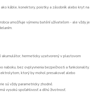
ako káble, konektory, poistky a zásobník alebo kryt na
ýrobca umožňuje výmenu batérií užívateľom - ale vždy je
delaním.
ný akumulátor, hermeticky uzatvorený v plastovom
o naboku, bez ovplyvnenia bezpečnosti a funkcionality.
elektrolytom, ktorý by mohol presakovať alebo
érie sú vždy parametricky zhodné.
má vysokú spoľahlivosť a dlhú životnosť.