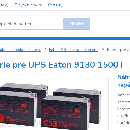
ienky
Tipy/Návody
Kontakty
Hľadať
aton samostatné batérie
Eaton 9130 náhradné batérie
Batérie pre 
rie pre UPS Eaton 9130 1500T
Náhr
napá
Náhrad
samost
konekt
použiť
batérií