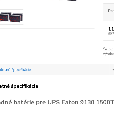
Dos
11
90,
Číslo p
Výrobc
etné špecifikácie
tné špecifikácie
dné batérie pre UPS Eaton 9130 1500