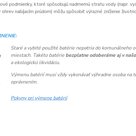
vé podmienky, ktoré spôsobujú nadmernú stratu vody (napr. vys
ohrev nabíjacím prúdom) môžu spôsobiť výrazné zníženie životnos
NENIE:
Staré a vybité použité batérie nepatria do komunálneho o
miestach. Takéto batérie
bezplatne odoberáme aj v našo
a ekologickú likvidáciu.
Výmenu batérií musí vždy vykonávať výhradne osoba na te
oprávnením.
Pokyny pri výmene batérií