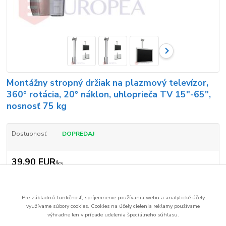
Montážny stropný držiak na plazmový televízor,
360° rotácia, 20° náklon, uhloprieča TV 15"-65",
nosnosť 75 kg
Dostupnosť
DOPREDAJ
39,90 EUR
/
ks
32,44 EUR
bez DPH
Pridať do košíka
Pre základnú funkčnosť, spríjemnenie používania webu a analytické účely
využívame súbory cookies.
Cookies na účely cielenia reklamy používame
výhradne len v prípade udelenia špeciálneho súhlasu.
Číslo produktu:
KT009
Strážiť cenu / dostupnosť