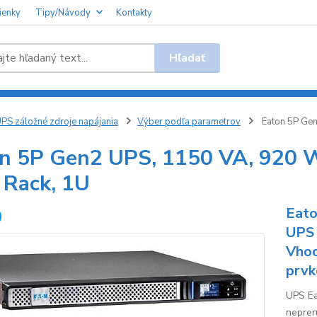
ienky
Tipy/Návody
Kontakty
Hľadať
PS záložné zdroje napájania
Výber podľa parametrov
Eaton 5P Gen2
n 5P Gen2 UPS, 1150 VA, 920 W,
 Rack, 1U
Eato
UPS 
Vhod
prvk
UPS Ea
nepreru