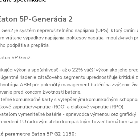
aton 5P-Generácia 2
Gen2 je systém neprerušiteľného napájania (UPS), ktorý chráni 
ím vrátane výpadkov napájania, poklesov napätia, impulzívnych 
o podpätia a prepätia.
aton 5P Gen2:
ikajúci výkon a spoľahlivosť - až o 22% väčší výkon ako jeho pr
eligentné riadenie záťažového segmentu uprednostňuje kritické za
hnológia ABM pre pokročilý management batérií na zvýšenie živo
ovanie pred koncom životnosti batérie.
iteľné komunikačné karty s vylepšenými komunikačnými schopno
ľkové zapnutie/vypnutie (ROO) a diaľkové vypnutie (RPO).
vateľom vymeniteľné batérie - sprievodca výmenou cez grafický 
revedení 1U rackovým alebo kompaktným tower formátom sa pri
ké parametre Eaton 5P G2 1150: