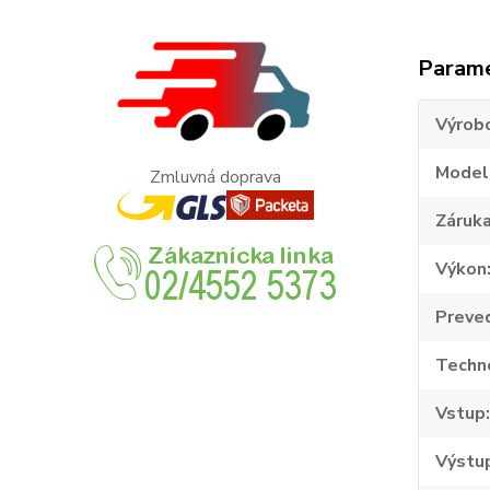
Param
Výrob
Model
Zmluvná doprava
Záruk
Výkon
Preve
Techn
Vstup
Výstu