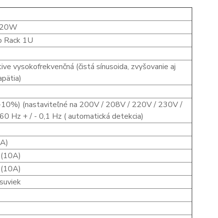
920W
o Rack 1U
tive vysokofrekvenčná (čistá sínusoida, zvyšovanie aj
apätia)
V
-10%) (nastaviteľné na 200V / 208V / 220V / 230V /
60 Hz + / - 0,1 Hz ( automatická detekcia)
0A)
 (10A)
 (10A)
ásuviek