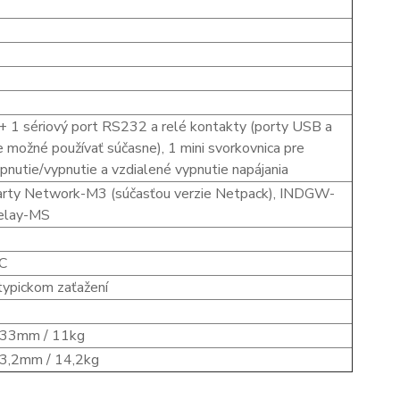
+ 1 sériový port RS232 a relé kontakty (porty USB a
 možné používať súčasne), 1 mini svorkovnica pre
pnutie/vypnutie a vzdialené vypnutie napájania
karty Network-M3 (súčasťou verzie Netpack), INDGW-
elay-MS
°C
 typickom zaťažení
33mm / 11kg
,2mm / 14,2kg