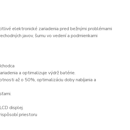
citlivé elektronické zariadenia pred bežnými problémami
prechodných javov, šumu vo vedení a podmienkami
edchodca
riadenia a optimalizuje výdrž batérie.
tnosti až o 50%, optimalizáciu doby nabíjania a
sťami.
LCD displej.
spôsobí priestoru