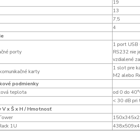
19
13
7,5
4
ie
1 port USB 
čné porty
RS232 nie je
vzdialené za
1 slot pre 
 komunikačné karty
M2 alebo R
kové podmienky
ová teplota
od 0 do 40
< 30 dB pri
 V x Š x H / Hmotnosť
Tower
150x345x2
Rack 1U
438x509x43