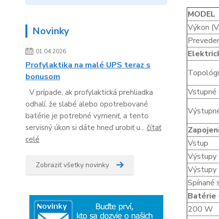
MODEL
Výkon (V
Novinky
Prevede
01.04.2026
Elektri
Profylaktika na malé UPS teraz s
Topológ
bonusom
Vstupné 
V prípade, ak profylaktická prehliadka
odhalí, že slabé alebo opotrebované
Výstupné
batérie je potrebné vymeniť, a tento
servisný úkon si dáte hneď urobiť u...
čítať
Zapojen
celé
Vstup
Výstupy
Zobraziť všetky novinky
Výstupy
Spínané 
Batérie
200 W