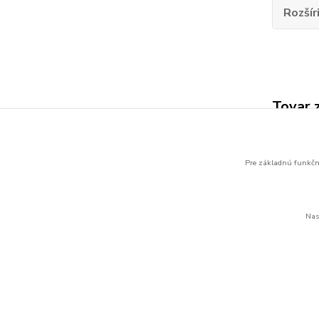
Rozšír
Tovar 
Výber
Pre základnú funkčno
Nas