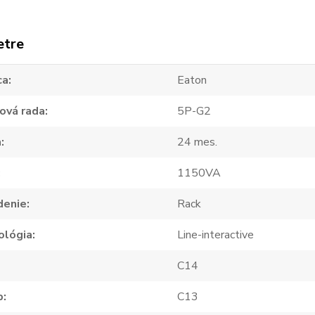
etre
ca
Eaton
ová rada
5P-G2
a
24 mes.
1150VA
denie
Rack
ológia
Line-interactive
C14
p
C13