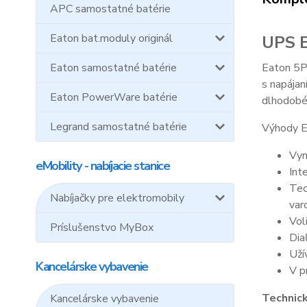
APC samostatné batérie
Eaton bat.moduly originál
UPS E
Eaton samostatné batérie
Eaton 5P 
s napájan
Eaton PowerWare batérie
dlhodobéh
Legrand samostatné batérie
Výhody E
Vyn
eMobility - nabíjacie stanice
Int
Tec
Nabíjačky pre elektromobily
var
Vol
Príslušenstvo MyBox
Dia
Uží
Kancelárske vybavenie
V p
Technic
Kancelárske vybavenie