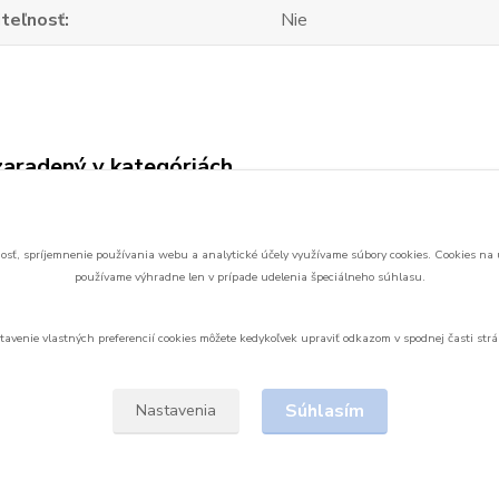
iteľnosť
Nie
zaradený v kategóriách
 podľa parametrov
Pre prevádzky a
EAT
serverovne
rady
sť, spríjemnenie používania webu a analytické účely využívame súbory cookies.
Cookies na 
používame výhradne len v prípade udelenia špeciálneho súhlasu.
tavenie vlastných preferencií cookies môžete kedykoľvek upraviť odkazom v spodnej časti strá
Upravit sběr cookies.
Súhlasím
Nastavenia