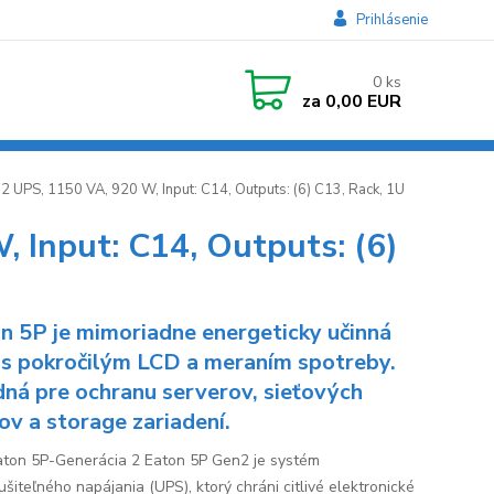
Prihlásenie
0
ks
za
0,00 EUR
 UPS, 1150 VA, 920 W, Input: C14, Outputs: (6) C13, Rack, 1U
 Input: C14, Outputs: (6)
n 5P je mimoriadne energeticky učinná
s pokročilým LCD a meraním spotreby.
ná pre ochranu serverov, sieťových
ov a storage zariadení.
ton 5P-Generácia 2 Eaton 5P Gen2 je systém
šiteľného napájania (UPS), ktorý chráni citlivé elektronické