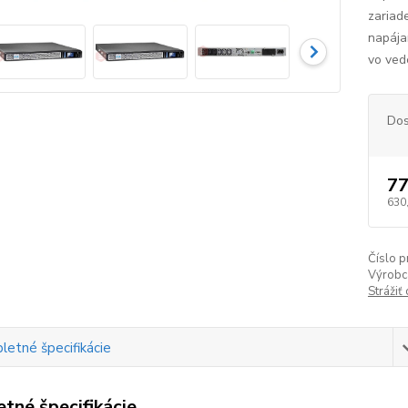
zariad
napája
vo ved
Dos
77
630
Číslo p
Výrobc
Strážiť
etné špecifikácie
tné špecifikácie