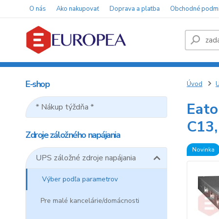
O nás
Ako nakupovať
Doprava a platba
Obchodné podm
E-shop
Úvod
U
Eato
* Nákup týždňa *
C13,
Zdroje záložného napájania
Novinka
UPS záložné zdroje napájania
Výber podľa parametrov
Pre malé kancelárie/domácnosti