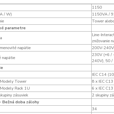
1150
A / W)
1150VA / 
nie
Tower aleb
cké parametre
Line-Interac
ia
znižovanie n
menovité napätie
200V-240
230V (+6 / 
 napätie
240V), 50 / 
ie
IEC C14 (1
 Modely Tower
8 x IEC C13
 Modely Rack 1U
6 x IEC C13
skupiny zásuviek
2 skupiny z
 - Bežná doba zálohy
34