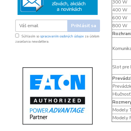
300 W
400 W
600 W
Prihlásiť sa
800 W
Rozhran
Súhlasím so
spracovaním osobných údajov
za účelom
zasielania newslettera.
Komunika
Slot pre
Prevádz
Prevádzk
Hlučnosť
Rozmery
Modely 
Modely 