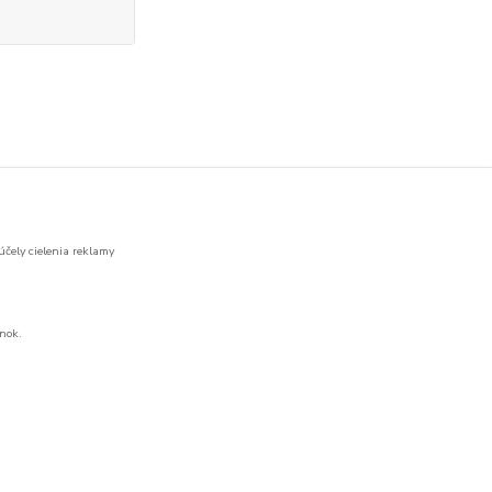
ON UPS modelové
účely cielenia reklamy
nok.
Vytvorené na
Eshop-rychlo.sk