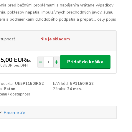
enia pred bežnými problémami s napájaním vrátane výpadkov
nia, poklesov napätia, impulzívnych prechodných javov, šumu
ení a podmienkami dlhodobého podpätia a prepäti...
celý popis
tupnosť
Nie je skladom
5,00 EUR
/
ks
Pridať do košíka
,08 EUR
bez DPH
roduktu:
UE5P1150IRG2
EAN kód:
5P1150IRG2
a:
Eaton
Záruka:
24 mes.
 cenu / dostupnosť
Parametre