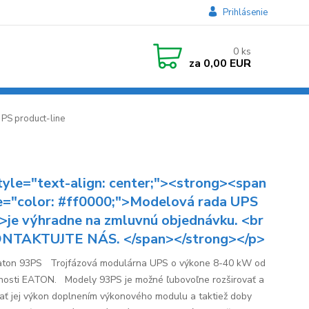
Prihlásenie
0
ks
za
0,00 EUR
PS product-line
tyle="text-align: center;"><strong><span
e="color: #ff0000;">Modelová rada UPS
/>je výhradne na zmluvnú objednávku. <br
NTAKTUJTE NÁS. </span></strong></p>
ton 93PS Trojfázová modulárna UPS o výkone 8-40 kW od
nosti EATON. Modely 93PS je možné ľubovoľne rozširovať a
ať jej výkon doplnením výkonového modulu a taktiež doby