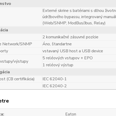
enstvo
Externé skrine s batériami s dlhou život
údržbového bypassu, integrovaný manuál
(Web/SNMP, ModBus/Jbus, Relay)
ácia
2 komunikačné zásuvné pozície
ie Network/SNMP
Áno, štandartne
porty
vstavaný USB host a USB device
5 reléových vstupov + EPO
vstupy/výstupy
1 reléový výstup
gácia
t (CB certifikácia)
IEC 62040-1
IEC 62040-2
etre
ca
Eaton