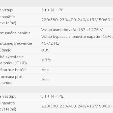
ie vstupu
3 f + N + PE
 napätie
220/380, 230/400, 240/415 V 50/60 
rovateľné)
Vstup usmerňovača: 187 až 276 V
stupného napätia
Vstup bypassu: menovité napätie -15%
stupnej frekvencie
40-72 Hz
účinník
0,99
ké skreslenie
< 3%
o prúdu (ITHD)
tartu z batérií
Áno
 ochrana proti
Áno
u prúdu
ie výstupu
3 f + N + PE
 napätie
220/380, 230/400, 240/415 V 50/60 
rovateľné)