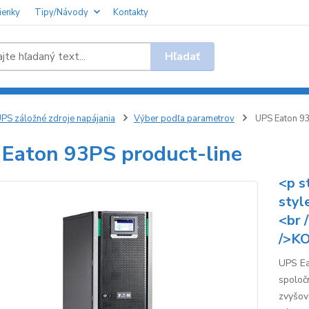
ienky
Tipy/Návody
Kontakty
Hľadať
PS záložné zdroje napájania
Výber podľa parametrov
UPS Eaton 93
Eaton 93PS product-line
<p s
styl
<br 
/>KO
UPS Ea
spoloč
zvyšov