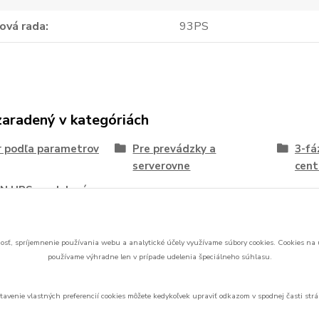
ová rada
93PS
zaradený v kategóriách
 podľa parametrov
Pre prevádzky a
3-fá
serverovne
cent
N UPS modelové
sť, spríjemnenie používania webu a analytické účely využívame súbory cookies.
Cookies na 
používame výhradne len v prípade udelenia špeciálneho súhlasu.
Upravit sběr cookies.
tavenie vlastných preferencií cookies môžete kedykoľvek upraviť odkazom v spodnej časti strá