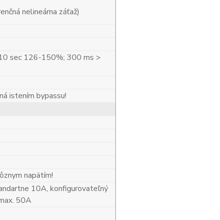
enčná nelineárna záťaž)
10 sec 126-150%; 300 ms >
ná istením bypassu!
 rôznym napätím!
ndartne 10A, konfigurovateľný
max. 50A