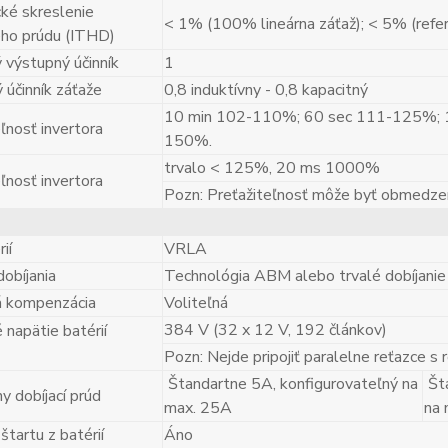
ké skreslenie
< 1% (100% lineárna záťaž); < 5% (refer
ho prúdu (ITHD)
 výstupný účinník
1
 účinník záťaže
0,8 induktívny - 0,8 kapacitný
10 min 102-110%; 60 sec 111-125%; 
ľnosť invertora
150%.
trvalo < 125%, 20 ms 1000%
ľnosť invertora
Pozn: Preťažiteľnosť môže byť obmedze
ií
VRLA
obíjania
Technológia ABM alebo trvalé dobíjanie
 kompenzácia
Voliteľná
384 V (32 x 12 V, 192 článkov)
 napätie batérií
Pozn: Nejde pripojiť paralelne reťazce s
Štandartne 5A, konfigurovateľný na
Šta
y dobíjací prúd
max. 25A
na 
tartu z batérií
Áno