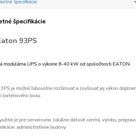
etné špecifikácie
tné špecifikácie
Eaton 93PS
vá modulárna UPS o výkone 8-40 kW od spoločnosti EATON.
3PS je možné ľubovoľne rozširovať a zvyšovať jej výkon doplne
o batériového boxu.
yužitie je pre serverovne, lokálne dátové centrá, výrobu, preprav
ikácie, administratívne budovy.