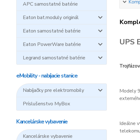
Kompl
APC samostatné batérie
Eaton bat.moduly originál
Komple
Eaton samostatné batérie
UPS 
Eaton PowerWare batérie
Legrand samostatné batérie
Trojfázo
eMobility - nabíjacie stanice
Nabíjačky pre elektromobily
Modely 9
externéh
Príslušenstvo MyBox
Kancelárske vybavenie
Ideálne v
telekomun
Kancelárske vybavenie