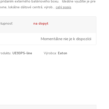
 pridaním externého batériového boxu. Ideálne využitie je pre
ovne, lokálne dátové centrá, výrob...
celý popis
tupnosť
na dopyt
Momentálne nie je k dispozícii
roduktu:
UE93PS-line
Výrobca:
Eaton