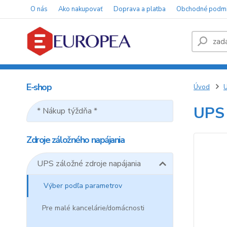
O nás
Ako nakupovať
Doprava a platba
Obchodné podm
E-shop
Úvod
U
UPS 
* Nákup týždňa *
Zdroje záložného napájania
UPS záložné zdroje napájania
Výber podľa parametrov
Pre malé kancelárie/domácnosti