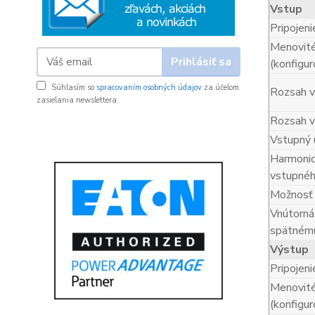
Vstup
Pripojen
Menovité
Prihlásiť sa
(konfigu
Súhlasím so
spracovaním osobných údajov
za účelom
Rozsah v
zasielania newslettera.
Rozsah v
Vstupný 
Harmonic
vstupnéh
Možnosť š
Vnútorná
spätném
Výstup
Pripojen
Menovité
(konfigu