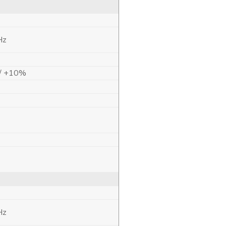
Hz
 / +10%
Hz