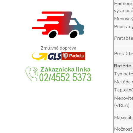
Harmonic
výstupné
Menovitý
Prípustný
Preťažite
Zmluvná doprava
Preťažite
Batérie
Typ batér
Metóda d
Teplotná
Menovité
(VRLA)
Maximáln
Možnosť š