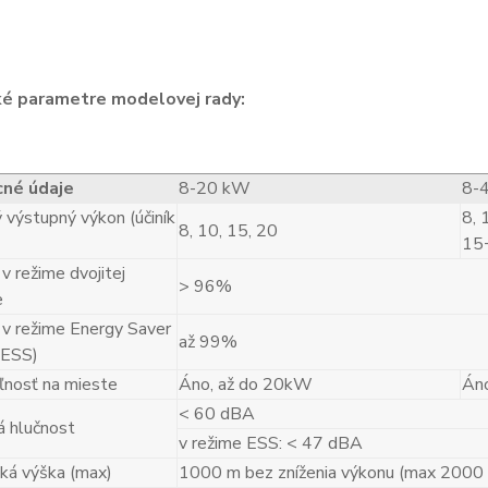
ké parametre modelovej rady:
né údaje
8-20 kW
8-
 výstupný výkon (účiník
8, 
8, 10, 15, 20
15
v režime dvojitej
> 96%
e
 v režime Energy Saver
až 99%
(ESS)
eľnosť na mieste
Áno, až do 20kW
Án
< 60 dBA
á hlučnost
v režime ESS: < 47 dBA
á výška (max)
1000 m bez zníženia výkonu (max 2000