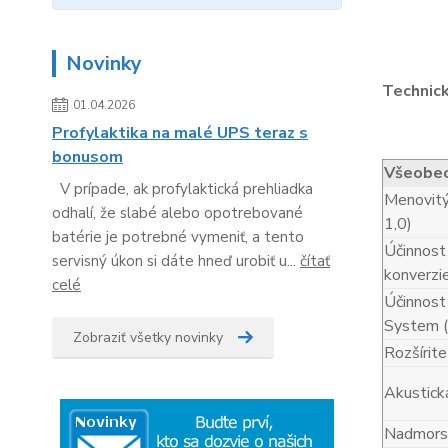
Novinky
Technic
01.04.2026
Profylaktika na malé UPS teraz s
bonusom
Všeobec
V prípade, ak profylaktická prehliadka
Menovitý
odhalí, že slabé alebo opotrebované
1,0)
batérie je potrebné vymeniť, a tento
Účinnost 
servisný úkon si dáte hneď urobiť u...
čítať
konverzi
celé
Účinnost
System 
Zobraziť všetky novinky
Rozšírit
Akustick
Nadmorsk