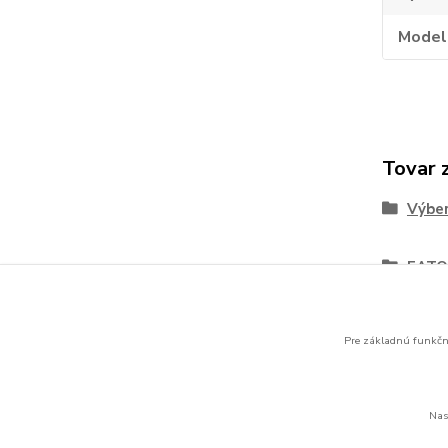
Model
Tovar 
Výber
EATO
rady
Pre základnú funkčno
Nas