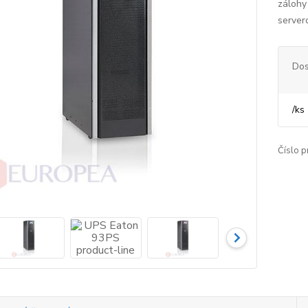
zálohy
server
Dos
/
ks
Číslo p