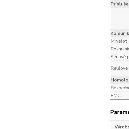
Prísluš
Komunik
Minislot
Rozhran
Sériové 
Reléové 
Homolo
Bezpečnos
EMC
Param
Výrob