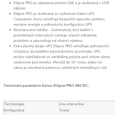
Ellipse PRO je vybavená portom USB a je dodávaná s USB
káblom
Ellipse PRO je dodávaná so softvérom Eaton UPS
Companion, ktorý umožňuje bezpečné vypnutie systému,
meranie energie a jednoduchú konfiguráciu UPS.
Bezstarostná údržba - Automatický test batérií v
pravidelných intervaloch zaisťuje včasné odhalenie
problému a upozorňuje na včasnú výmenu.
Extra plochý dizajn UPS Ellipse PRO umožňuje jednoduchú
inštaláciu do každého kancelárskeho prostredia: UPS
možno nainštalovať vo vertikálnej polohe pod stolom alebo
vodorovne pod monitor. Montáž do 19 “racku alebo na
stenu je umožnená pomocou voliteľných montážnych sád.
Technické paremetre Eaton Ellipse PRO 650 IEC:
Technológia:
Line-interactive
Konfigurácia:
Tower