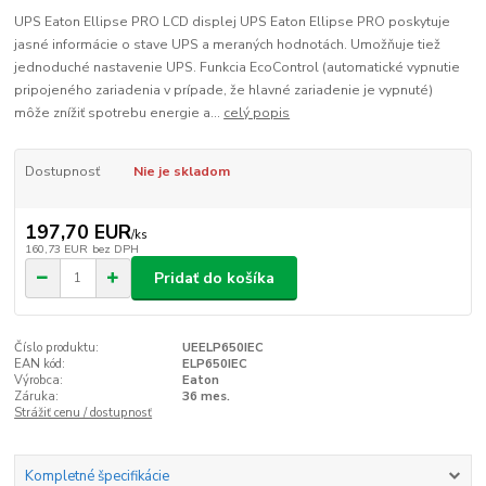
UPS Eaton Ellipse PRO LCD displej UPS Eaton Ellipse PRO poskytuje
jasné informácie o stave UPS a meraných hodnotách. Umožňuje tiež
jednoduché nastavenie UPS. Funkcia EcoControl (automatické vypnutie
pripojeného zariadenia v prípade, že hlavné zariadenie je vypnuté)
môže znížiť spotrebu energie a...
celý popis
Dostupnosť
Nie je skladom
197,70 EUR
/
ks
160,73 EUR
bez DPH
Pridať do košíka
Číslo produktu:
UEELP650IEC
EAN kód:
ELP650IEC
Výrobca:
Eaton
Záruka:
36 mes.
Strážiť cenu / dostupnosť
Kompletné špecifikácie