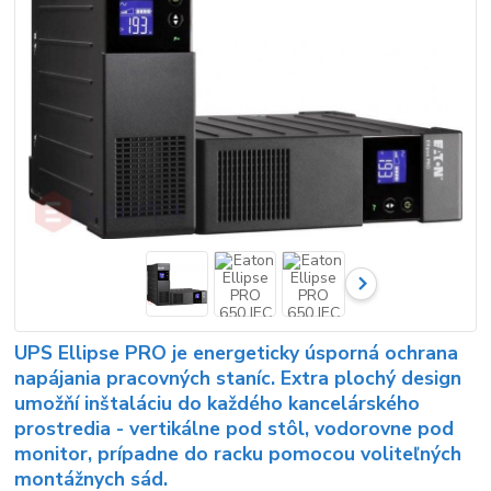
UPS Ellipse PRO je energeticky úsporná ochrana
napájania pracovných staníc. Extra plochý design
umožňí inštaláciu do každého kancelárského
prostredia - vertikálne pod stôl, vodorovne pod
monitor, prípadne do racku pomocou voliteľných
montážnych sád.