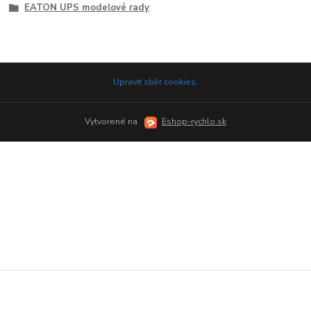
EATON UPS modelové rady
Upravit sběr cookies.
Vytvorené na
Eshop-rychlo.sk