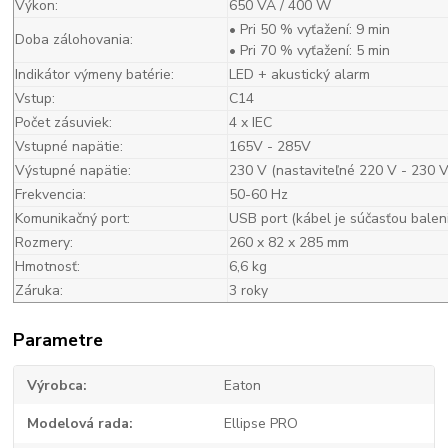
Výkon:
650 VA / 400 W
• Pri 50 % vyťažení: 9 min
Doba zálohovania:
• Pri 70 % vyťažení: 5 min
Indikátor výmeny batérie:
LED + akustický alarm
Vstup:
C14
Počet zásuviek:
4 x IEC
Vstupné napätie:
165V - 285V
Výstupné napätie:
230 V (nastaviteľné 220 V - 230 V
Frekvencia:
50-60 Hz
Komunikačný port:
USB port (kábel je súčasťou balen
Rozmery:
260 x 82 x 285 mm
Hmotnosť:
6,6 kg
Záruka:
3 roky
Parametre
Výrobca
Eaton
Modelová rada
Ellipse PRO