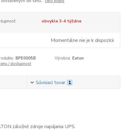
, zostavených do setu...
celý popis
tupnosť
obvykle 3-4 týždne
Momentálne nie je k dispozícii
roduktu:
BPE0005B
Výrobca:
Eaton
 cenu / dostupnosť
Súvisiaci tovar
1
EATON záložné zdroje napájania UPS.