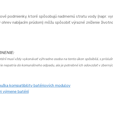
vé podmienky, ktoré spôsobujú nadmernú stratu vody (napr. vys
ohrev nabíjacím prúdom) môžu spôsobiť výrazné zníženie životnos
NENIE:
érií musí vždy vykonávať výhradne osoba na tento úkon spôsibilá, s príslu
ie nepatria do komunálneho odpadu, ale je potrebné ich odovzdať v zberných 
buľka kompatibility batériových modulov
i výmene batérií