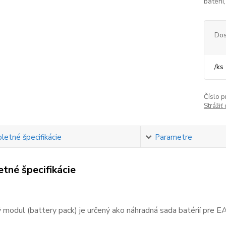
batérií
Dos
/
ks
Číslo p
Strážiť
etné špecifikácie
Parametre
tné špecifikácie
 modul (battery pack) je určený ako náhradná sada batérií pre 