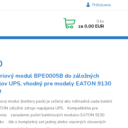
Prihlásenie
0
ks
za
0,00 EUR
0
riový modul BPE0005B do záložných
jov UPS, vhodný pre modely EATON 9130
0
ový modul (battery pack) je určený ako náhradná sada batérií
TON záložné zdroje napájania UPS. Kompatibilita pre
enia: zariadenie počet batériových modulov EATON 9130
ks Ide o kompletný set jednej alebo viacerých olovených