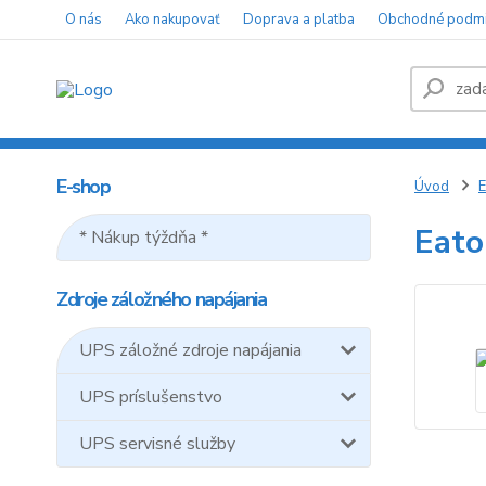
O nás
Ako nakupovať
Doprava a platba
Obchodné podm
E-shop
Úvod
E
Eato
* Nákup týždňa *
Zdroje záložného napájania
UPS záložné zdroje napájania
UPS príslušenstvo
UPS servisné služby