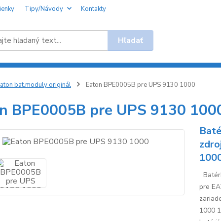
ienky
Tipy/Návody
Kontakty
Hľadať
aton bat.moduly originál
Eaton BPE0005B pre UPS 9130 1000
n BPE0005B pre UPS 9130 100
Baté
zdro
100
Batéri
pre EA
zariad
1000 1