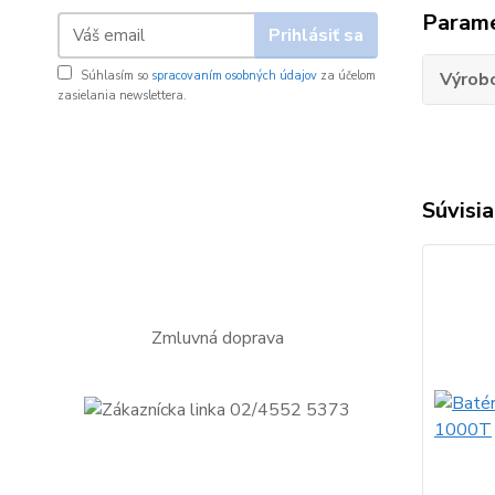
Param
Prihlásiť sa
Súhlasím so
spracovaním osobných údajov
za účelom
Výrob
zasielania newslettera.
Súvisia
Zmluvná doprava