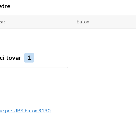
etre
ca
Eaton
ci tovar
1