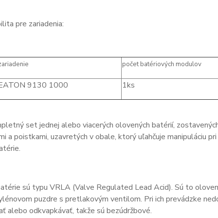
lita pre zariadenia:
zariadenie
počet batériových modulov
EATON 9130 1000
1ks
pletný set jednej alebo viacerých olovených batérií, zostavený
i a poistkami, uzavretých v obale, ktorý uľahčuje manipuláciu p
térie.
batérie sú typu VRLA (Valve Regulated Lead Acid). Sú to olove
lénovom puzdre s pretlakovým ventilom. Pri ich prevádzke nedo
ať alebo odkvapkávať, takže sú bezúdržbové.