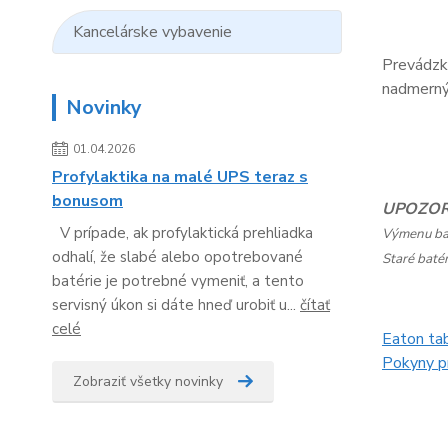
Kancelárske vybavenie
Prevádzko
nadmerný 
Novinky
01.04.2026
Profylaktika na malé UPS teraz s
bonusom
UPOZOR
V prípade, ak profylaktická prehliadka
Výmenu bat
odhalí, že slabé alebo opotrebované
Staré batér
batérie je potrebné vymeniť, a tento
servisný úkon si dáte hneď urobiť u...
čítať
celé
Eaton ta
Pokyny pr
Zobraziť všetky novinky