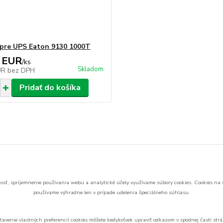
 pre UPS Eaton 9130 1000T
 EUR
/
ks
Skladom
UR
bez DPH
Pridať do košíka
zaradený v kategóriách
 bat.moduly originál
Eaton 9130 battery pack
sť, spríjemnenie používania webu a analytické účely využívame súbory cookies.
Cookies na 
používame výhradne len v prípade udelenia špeciálneho súhlasu.
tavenie vlastných preferencií cookies môžete kedykoľvek upraviť odkazom v spodnej časti strá