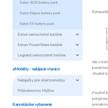
Eaton 9130 battery pack
Kompatibi
Eaton Ellipse battery pack
Eaton EX battery pack
Eaton samostatné batérie
Eaton PowerWare batérie
Legrand samostatné batérie
Ide o kom
konektorm
eMobility - nabíjacie stanice
zhodné ba
Nabíjačky pre elektromobily
Príslušenstvo MyBox
Použité 
polypropy
Kancelárske vybavenie
presakov