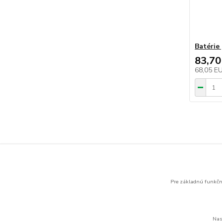
Batérie
83,70
68,05 E
Tovar 
Eaton
Pre základnú funkčno
Nas