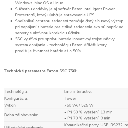
Windows, Mac OS a Linux.
Súčasťou dodávky je aj softvér Eaton Intelligent Power
Protector®, ktorý uľahčuje spravovanie UPS.
Spoľahlivú ochranu zariadení zaručuje čistý sínusový výstup
pri napájaní z batérie pre citlivé zariadenia ako sú napríklad
servery s aktívnou korekciou účiníku.
5SC využívá pre správu batérie inovativný trojstupňový
systém dobíjania - technológiu Eaton ABM®, ktorý
predlžuje životnosť batérie až o 50%.
Technické parametre Eaton 5SC 750i:
Technológia:
Line-interactive
Konfigurácia:
Tower
Výkon:
750 VA / 525 W
• Pri 50 % vyťažení: 13 min
Doba zálohovania:
• Pri 70 % vyťažení: 9 min
Komunikačné porty: USB, RS232, r
Uživateľské rozhranie: