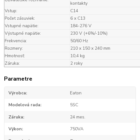
kontakty
Vstup:
C14
Počet zásuviek:
6 x C13
Vstupné napätie:
184-276 V
Výstupné napätie:
230 V (+6%/-10%)
Frekvencia:
50/60 Hz
Rozmery:
210 x 150 x 240 mm
Hmotnosť:
10,4 kg
Záruka:
2 roky
Parametre
Výrobca
Eaton
Modelová rada
5SC
Záruka
24 mes.
Výkon
750VA