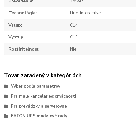
Prevedenie
Tower
Technológia
Line-interactive
Vstup
C14
Výstup
C13
Rozšíriteľnosť
Nie
Tovar zaradený v kategóriách
Výber podľa parametrov
Pre malé kancelárie/domácnosti
Pre prevádzky a serverovne
EATON UPS modelové rady