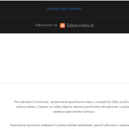
Upravit sběr cookies.
Vytvorené na
Eshop-rychlo.sk
Pre základnú funkčnosť, spríjemnenie používania webu a analytické účely využí
súbory cookies.
Cookies na účely cielenia reklamy používame výhradne len v príp
udelenia špeciálneho súhlasu.
Nastavenie vlastných preferencií cookies môžete kedykoľvek upraviť odkazom v spodne