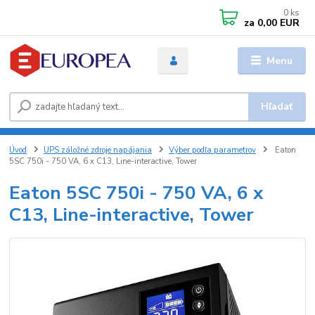
0
ks
za
0,00 EUR
Menu
Hľadať
Úvod
UPS záložné zdroje napájania
Výber podľa parametrov
Eaton
5SC 750i - 750 VA, 6 x C13, Line-interactive, Tower
Eaton 5SC 750i - 750 VA, 6 x
C13, Line-interactive, Tower