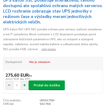
UPS Eaton 5SC poskytuje interaktívnú, cenovo
dostupnú ale spoľahlivú ochranu malých serverov.
LCD rozhranie zobrazuje stav UPS jednotky v
reálnom čase a výsledky meraní jednotlivých
elektrických veličín.
UPS Eaton 5SC UPS 5SC prináša ochranu pre servery, sieťové zariadenia
a iné IT zariadenia. Nové rozhranie s LCD displejom poskytuje jasné
zobrazenie klúčových parametrov UPS, ako sú vstupné a výstupné
napätie, zaťaženie, úroveň nabitia batérie a odhadovaná doba zálohy.
5SC ponúka USB, sériové ...
celý popis
Dostupnosť
Nie je skladom
275,60 EUR
/
ks
224,07 EUR
bez DPH
Pridať do košíka
Číslo produktu:
UE5SC750i
EAN kód:
5SC750i