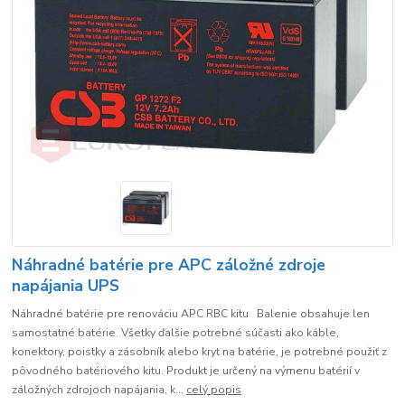
Náhradné batérie pre APC záložné zdroje
napájania UPS
Náhradné batérie pre renováciu APC RBC kitu Balenie obsahuje len
samostatné batérie. Všetky ďalšie potrebné súčasti ako káble,
konektory, poistky a zásobník alebo kryt na batérie, je potrebné použiť z
pôvodného batériového kitu. Produkt je určený na výmenu batérií v
záložných zdrojoch napájania, k...
celý popis