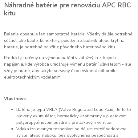
Náhradné batérie pre renováciu APC RBC
kitu
Balenie obsahuje len samostatné batérie. Všetky ďalšie potrebné
súčasti ako káble, konektory, poistky a zásobník alebo kryt na
batérie, je potrebné použiť z pôvodného batériového kitu.
Produkt je určený na výmenu batérií v záložných zdrojoch
napájania, kde výrobca umožňuje výmenu batérií užívateľom - ale
vždy je nutné, aby takýto servisný úkon vykonal odborník s
elektrotechnickým vzdelaním.
Vlastnosti:
Batéria je typu VRLA (Valve Regulated Lead Acid). Je to to
olovený akumulátor, hermeticky uzatvorený v plastovom
polypropylénovom puzdre s pretlakovým ventilom.
Vďaka izolovaným tesneniam sa dá umiestniť vodorovne,
zvisle, alebo naboku, bez ovplyvnenia bezpečnosti a