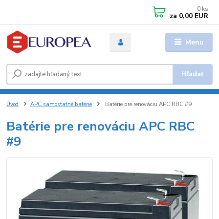
0
ks
za
0,00 EUR
Menu
Hľadať
Úvod
APC samostatné batérie
Batérie pre renováciu APC RBC #9
Batérie pre renováciu APC RBC
#9