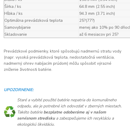
Šírka / ks
64.8 mm (2.55 inch)
Hĺbka / ks
94.3 mm (3.71 inch)
Optimálna prevádzková teplota
25?(77?)
Samovybíjanie
menej ako 10% po 90 dňoc
Skladovanie
až 6 mesiacov pri 25?
Prevádzkové podmienky, ktoré spôsobujú nadmernú stratu vody
(napr. vysoká prevádzková teplota, nedostatočná ventilácia,
nadmerný ohrev nabíjacím prúdom) môžu spôsobiť výrazné
zníženie životnosti batérie.
UPOZORNENIE:
Staré a vybité použité batérie nepatria do komunálneho
odpadu, ale je potrebné ich odovzdať v zberných miestach.
Takéto batérie
bezplatne odoberáme aj v našom
servisnom stredisku
a zabezpečujeme ich recykláciu a
ekologickú likvidáciu.