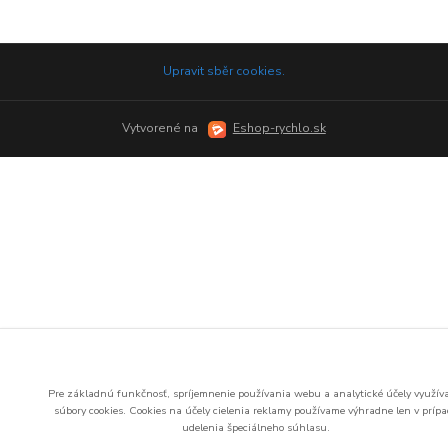
Upravit sběr cookies.
Vytvorené na
Eshop-rychlo.sk
Pre základnú funkčnosť, spríjemnenie používania webu a analytické účely využí
súbory cookies.
Cookies na účely cielenia reklamy používame výhradne len v príp
udelenia špeciálneho súhlasu.