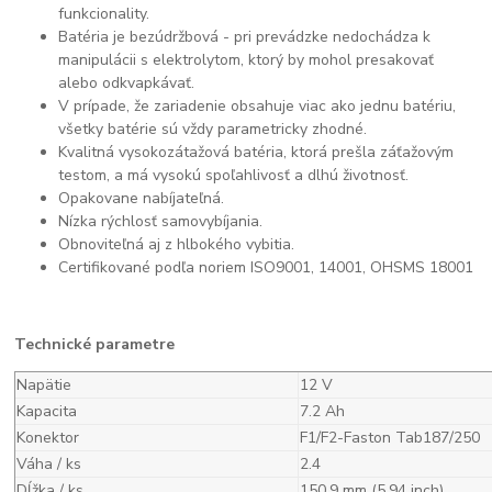
funkcionality.
Batéria je bezúdržbová - pri prevádzke nedochádza k
manipulácii s elektrolytom, ktorý by mohol presakovať
alebo odkvapkávať.
V prípade, že zariadenie obsahuje viac ako jednu batériu,
všetky batérie sú vždy parametricky zhodné.
Kvalitná vysokozátažová batéria, ktorá prešla záťažovým
testom, a má vysokú spoľahlivosť a dlhú životnosť.
Opakovane nabíjateľná.
Nízka rýchlosť samovybíjania.
Obnoviteľná aj z hlbokého vybitia.
Certifikované podľa noriem ISO9001, 14001, OHSMS 18001
Technické parametre
Napätie
12 V
Kapacita
7.2 Ah
Konektor
F1/F2-Faston Tab187/250
Váha / ks
2.4
Dĺžka / ks
150.9 mm (5.94 inch)