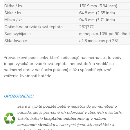
Dĺžka / ks
150.9 mm (5.94 inch)
Šírka / ks
64.8 mm (2.55 inch)
Hĺbka / ks
94.3 mm (3.71 inch)
Optimálna prevádzková teplota
25?(77?)
Samovybíjanie
menej ako 10% po 90 dňoc
Skladovanie
až 6 mesiacov pri 25?
Prevádzkové podmienky, ktoré spôsobujú nadmernú stratu vody
(napr. vysoká prevádzková teplota, nedostatočná ventilácia,
nadmerný ohrev nabíjacím prúdom) môžu spôsobiť výrazné
zníženie životnosti batérie.
UPOZORNENIE:
Staré a vybité použité batérie nepatria do komunálneho
odpadu, ale je potrebné ich odovzdať v zberných miestach.
Takéto batérie
bezplatne odoberáme aj v našom
servisnom stredisku
a zabezpečujeme ich recykláciu a