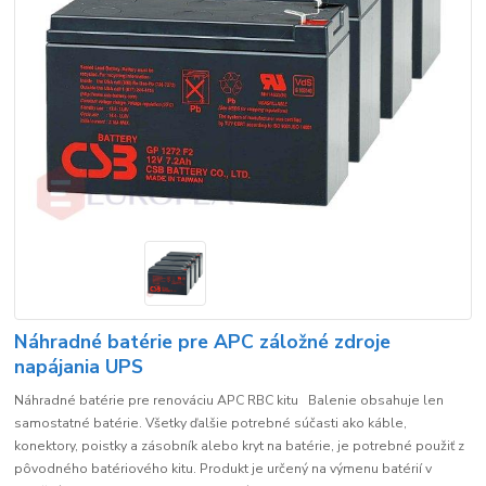
Náhradné batérie pre APC záložné zdroje
napájania UPS
Náhradné batérie pre renováciu APC RBC kitu Balenie obsahuje len
samostatné batérie. Všetky ďalšie potrebné súčasti ako káble,
konektory, poistky a zásobník alebo kryt na batérie, je potrebné použiť z
pôvodného batériového kitu. Produkt je určený na výmenu batérií v