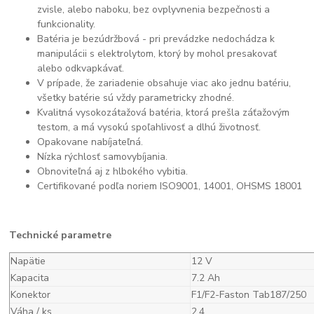
zvisle, alebo naboku, bez ovplyvnenia bezpečnosti a
funkcionality.
Batéria je bezúdržbová - pri prevádzke nedochádza k
manipulácii s elektrolytom, ktorý by mohol presakovať
alebo odkvapkávať.
V prípade, že zariadenie obsahuje viac ako jednu batériu,
všetky batérie sú vždy parametricky zhodné.
Kvalitná vysokozátažová batéria, ktorá prešla záťažovým
testom, a má vysokú spoľahlivosť a dlhú životnosť.
Opakovane nabíjateľná.
Nízka rýchlosť samovybíjania.
Obnoviteľná aj z hlbokého vybitia.
Certifikované podľa noriem ISO9001, 14001, OHSMS 18001
Technické parametre
Napätie
12 V
Kapacita
7.2 Ah
Konektor
F1/F2-Faston Tab187/250
Váha / ks
2.4