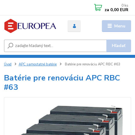
0
ks
za
0,00 EUR
Menu
Hľadať
Úvod
APC samostatné batérie
Batérie pre renováciu APC RBC #63
Batérie pre renováciu APC RBC
#63