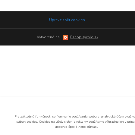
Upravit sběr cookies.
Vytvorené na
Eshop-rychlo.sk
Pre základnú funkčnosť, spríjemnenie používania webu a analytické účely využí
súbory cookies.
Cookies na účely cielenia reklamy používame výhradne len v príp
udelenia špeciálneho súhlasu.