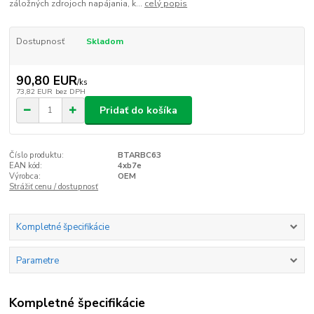
záložných zdrojoch napájania, k...
celý popis
Dostupnosť
Skladom
90,80 EUR
/
ks
73,82 EUR
bez DPH
Pridať do košíka
Číslo produktu:
BTARBC63
EAN kód:
4xb7e
Výrobca:
OEM
Strážiť cenu / dostupnosť
Kompletné špecifikácie
Parametre
Kompletné špecifikácie