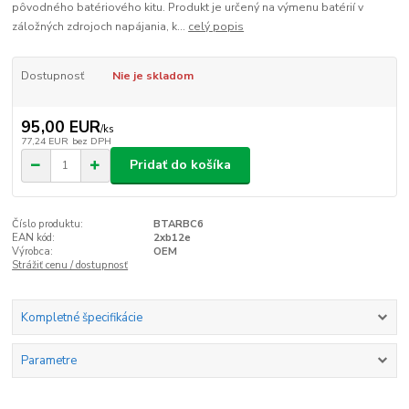
pôvodného batériového kitu. Produkt je určený na výmenu batérií v
záložných zdrojoch napájania, k...
celý popis
Dostupnosť
Nie je skladom
95,00 EUR
/
ks
77,24 EUR
bez DPH
Pridať do košíka
Číslo produktu:
BTARBC6
EAN kód:
2xb12e
Výrobca:
OEM
Strážiť cenu / dostupnosť
Kompletné špecifikácie
Parametre