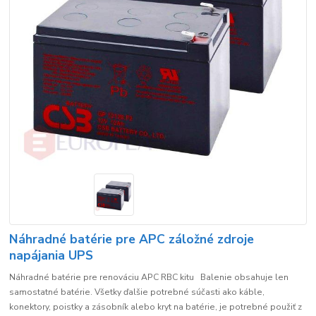
Náhradné batérie pre APC záložné zdroje
napájania UPS
Náhradné batérie pre renováciu APC RBC kitu Balenie obsahuje len
samostatné batérie. Všetky ďalšie potrebné súčasti ako káble,
konektory, poistky a zásobník alebo kryt na batérie, je potrebné použiť z