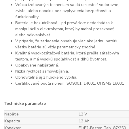
Vďaka izolovaným tesneniam sa dá umiestniť vodorovne,
zvisle, alebo naboku, bez ovplyvnenia bezpečnosti a
funkcionality.
Batéria je bezúdržbová - pri prevádzke nedochádza k
manipulácii s elektrolytom, ktorý by mohol presakovať
alebo odkvapkávať.
V prípade, že zariadenie obsahuje viac ako jednu batériu,
všetky batérie sú vždy parametricky zhodné.
Kvalitná vysokozátažová batéria, ktorá prešla záťažovým
testom, a má vysokú spoľahlivosť a dlhú životnosť.
Opakovane nabíjateľná.
Nízka rýchlosť samovybíjania.
Obnoviteľná aj z hlbokého vybitia.
Certifikované podľa noriem ISO9001, 14001, OHSMS 18001
Technické parametre
Napätie
12 V
Kapacita
12 Ah
Konektor
F1/F2-Faston Tab187/250