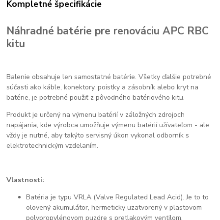
Kompletné špecifikácie
Náhradné batérie pre renováciu APC RBC
kitu
Balenie obsahuje len samostatné batérie. Všetky ďalšie potrebné
súčasti ako káble, konektory, poistky a zásobník alebo kryt na
batérie, je potrebné použiť z pôvodného batériového kitu.
Produkt je určený na výmenu batérií v záložných zdrojoch
napájania, kde výrobca umožňuje výmenu batérií užívateľom - ale
vždy je nutné, aby takýto servisný úkon vykonal odborník s
elektrotechnickým vzdelaním.
Vlastnosti:
Batéria je typu VRLA (Valve Regulated Lead Acid). Je to to
olovený akumulátor, hermeticky uzatvorený v plastovom
polypropylénovom puzdre s pretlakovým ventilom.