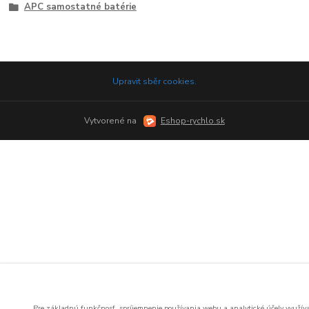
APC samostatné batérie
Upravit sběr cookies.
Vytvorené na
Eshop-rychlo.sk
Pre základnú funkčnosť, spríjemnenie používania webu a analytické účely využí