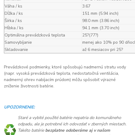
Váha / ks
3.67
Dĺžka / ks
151 mm (5.94 inch)
Šírka / ks
98.0 mm (3.86 inch)
Hĺbka / ks
94.1 mm (3.70 inch)
Optimálna prevádzková teplota
25?(77?)
Samovybíjanie
menej ako 10% po 90 dňoc
Skladovanie
až 6 mesiacov pri 25?
Prevádzkové podmienky, ktoré spôsobujú nadmernú stratu vody
(napr. vysoká prevádzková teplota, nedostatočná ventilácia,
nadmerný ohrev nabíjacím prúdom) môžu spôsobiť výrazné
zníženie životnosti batérie.
UPOZORNENIE:
Staré a vybité použité batérie nepatria do komunálneho
odpadu, ale je potrebné ich odovzdať v zberných miestach.
Takéto batérie
bezplatne odoberáme aj v našom