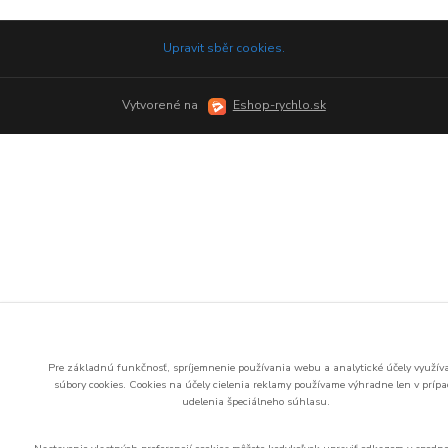
Upravit sběr cookies.
Vytvorené na
Eshop-rychlo.sk
Pre základnú funkčnosť, spríjemnenie používania webu a analytické účely využí
súbory cookies.
Cookies na účely cielenia reklamy používame výhradne len v príp
udelenia špeciálneho súhlasu.