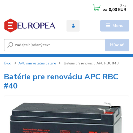
0
ks
za
0,00 EUR
Menu
Hľadať
Úvod
APC samostatné batérie
Batérie pre renováciu APC RBC #40
Batérie pre renováciu APC RBC
#40