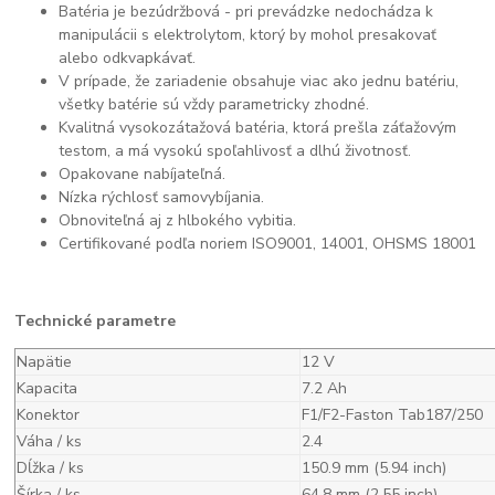
Batéria je bezúdržbová - pri prevádzke nedochádza k
manipulácii s elektrolytom, ktorý by mohol presakovať
alebo odkvapkávať.
V prípade, že zariadenie obsahuje viac ako jednu batériu,
všetky batérie sú vždy parametricky zhodné.
Kvalitná vysokozátažová batéria, ktorá prešla záťažovým
testom, a má vysokú spoľahlivosť a dlhú životnosť.
Opakovane nabíjateľná.
Nízka rýchlosť samovybíjania.
Obnoviteľná aj z hlbokého vybitia.
Certifikované podľa noriem ISO9001, 14001, OHSMS 18001
Technické parametre
Napätie
12 V
Kapacita
7.2 Ah
Konektor
F1/F2-Faston Tab187/250
Váha / ks
2.4
Dĺžka / ks
150.9 mm (5.94 inch)
Šírka / ks
64.8 mm (2.55 inch)