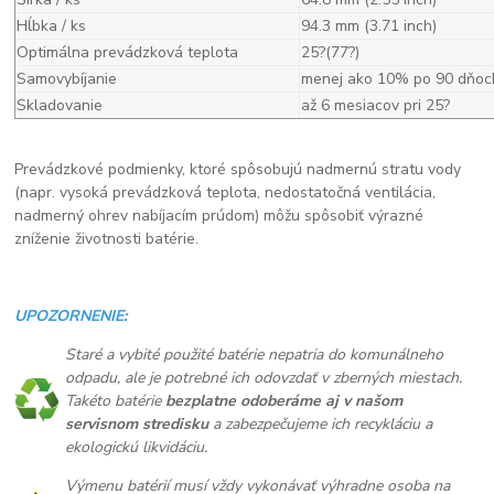
Hĺbka / ks
94.3 mm (3.71 inch)
Optimálna prevádzková teplota
25?(77?)
Samovybíjanie
menej ako 10% po 90 dňoc
Skladovanie
až 6 mesiacov pri 25?
Prevádzkové podmienky, ktoré spôsobujú nadmernú stratu vody
(napr. vysoká prevádzková teplota, nedostatočná ventilácia,
nadmerný ohrev nabíjacím prúdom) môžu spôsobiť výrazné
zníženie životnosti batérie.
UPOZORNENIE:
Staré a vybité použité batérie nepatria do komunálneho
odpadu, ale je potrebné ich odovzdať v zberných miestach.
Takéto batérie
bezplatne odoberáme aj v našom
servisnom stredisku
a zabezpečujeme ich recykláciu a
ekologickú likvidáciu.
Výmenu batérií musí vždy vykonávať výhradne osoba na