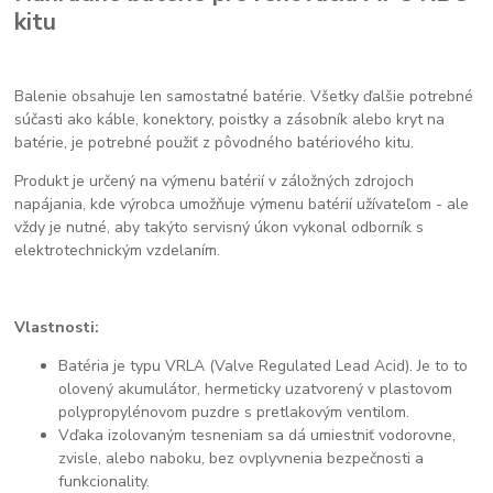
kitu
Balenie obsahuje len samostatné batérie. Všetky ďalšie potrebné
súčasti ako káble, konektory, poistky a zásobník alebo kryt na
batérie, je potrebné použiť z pôvodného batériového kitu.
Produkt je určený na výmenu batérií v záložných zdrojoch
napájania, kde výrobca umožňuje výmenu batérií užívateľom - ale
vždy je nutné, aby takýto servisný úkon vykonal odborník s
elektrotechnickým vzdelaním.
Vlastnosti:
Batéria je typu VRLA (Valve Regulated Lead Acid). Je to to
olovený akumulátor, hermeticky uzatvorený v plastovom
polypropylénovom puzdre s pretlakovým ventilom.
Vďaka izolovaným tesneniam sa dá umiestniť vodorovne,
zvisle, alebo naboku, bez ovplyvnenia bezpečnosti a
funkcionality.