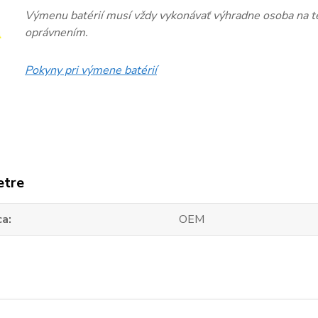
Výmenu batérií musí vždy vykonávať výhradne osoba na te
oprávnením.
Pokyny pri výmene batérií
etre
ca
OEM
zaradený v kategóriách