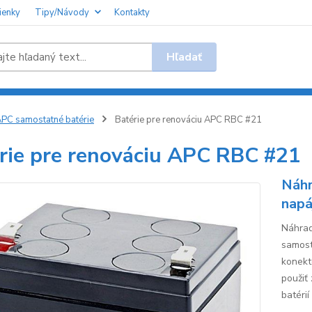
ienky
Tipy/Návody
Kontakty
Hľadať
PC samostatné batérie
Batérie pre renováciu APC RBC #21
rie pre renováciu APC RBC #21
Náhr
napá
Náhrad
samost
konekt
použiť
batérií