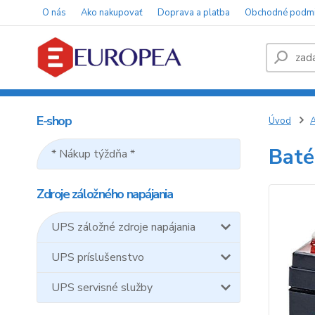
O nás
Ako nakupovať
Doprava a platba
Obchodné podm
E-shop
Úvod
A
Baté
* Nákup týždňa *
Zdroje záložného napájania
UPS záložné zdroje napájania
UPS príslušenstvo
UPS servisné služby