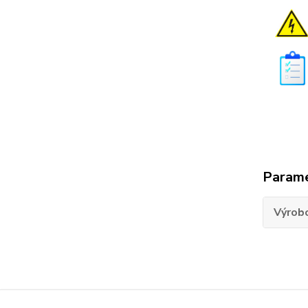
Param
Výrob
Tovar 