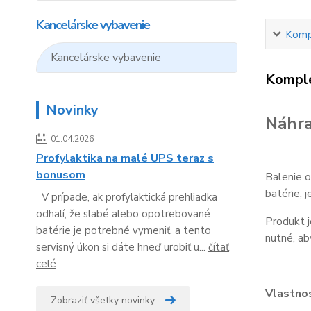
Kancelárske vybavenie
Kompl
Kancelárske vybavenie
Komple
Novinky
Náhra
01.04.2026
Profylaktika na malé UPS teraz s
bonusom
Balenie o
batérie, 
V prípade, ak profylaktická prehliadka
odhalí, že slabé alebo opotrebované
Produkt j
batérie je potrebné vymeniť, a tento
nutné, ab
servisný úkon si dáte hneď urobiť u...
čítať
celé
Vlastnos
Zobraziť všetky novinky