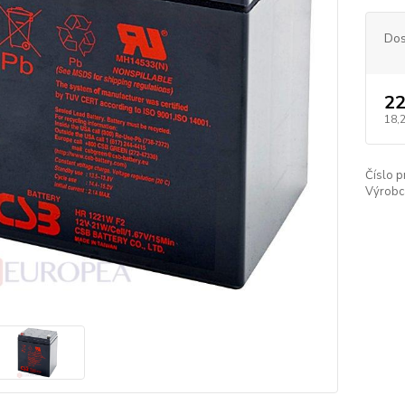
Dos
22
18,
Číslo p
Výrobc