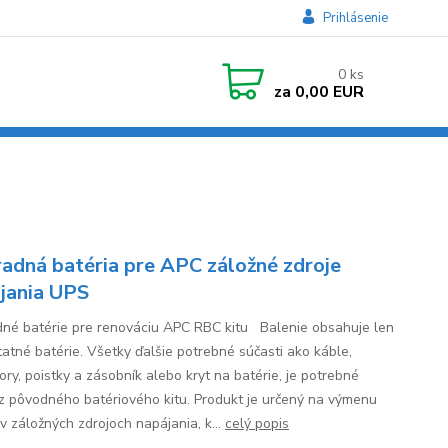
Prihlásenie
0
ks
za
0,00 EUR
adná batéria pre APC záložné zdroje
jania UPS
né batérie pre renováciu APC RBC kitu Balenie obsahuje len
atné batérie. Všetky ďalšie potrebné súčasti ako káble,
ory, poistky a zásobník alebo kryt na batérie, je potrebné
 z pôvodného batériového kitu. Produkt je určený na výmenu
 v záložných zdrojoch napájania, k...
celý popis