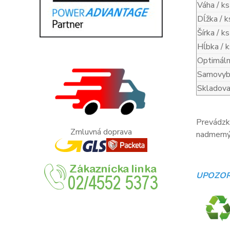
Váha / ks
Dĺžka / k
Šírka / ks
Hĺbka / k
Optimáln
Samovybí
Skladova
Prevádzko
Zmluvná doprava
nadmerný 
UPOZOR