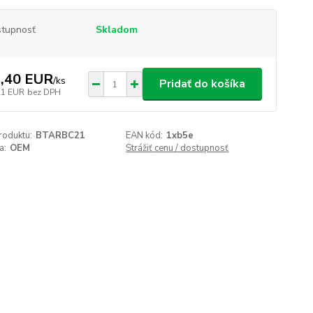
tupnosť
Skladom
,40 EUR
/
ks
Pridať do košíka
21 EUR
bez DPH
roduktu:
BTARBC21
EAN kód:
1xb5e
a:
OEM
Strážiť cenu / dostupnosť