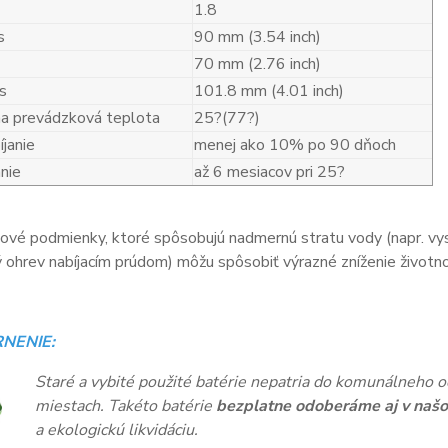
1.8
s
90 mm (3.54 inch)
70 mm (2.76 inch)
s
101.8 mm (4.01 inch)
a prevádzková teplota
25?(77?)
janie
menej ako 10% po 90 dňoch
nie
až 6 mesiacov pri 25?
vé podmienky, ktoré spôsobujú nadmernú stratu vody (napr. vys
ohrev nabíjacím prúdom) môžu spôsobiť výrazné zníženie životnos
NENIE:
Staré a vybité použité batérie nepatria do komunálneho o
miestach. Takéto batérie
bezplatne odoberáme aj v našo
a ekologickú likvidáciu.