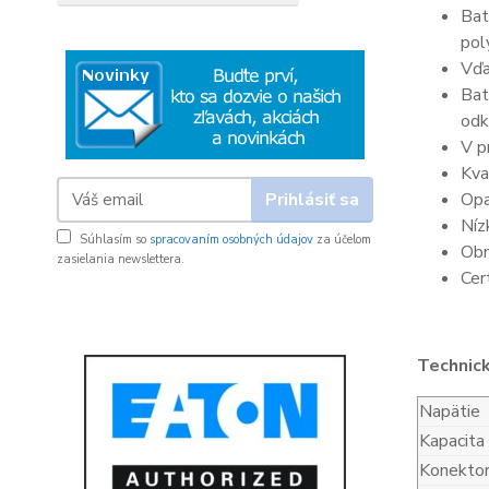
Bat
pol
Vďa
Bat
odk
V p
Kva
Prihlásiť sa
Opa
Níz
Súhlasím so
spracovaním osobných údajov
za účelom
Obn
zasielania newslettera.
Cer
Technic
Napätie
Kapacita
Konekto