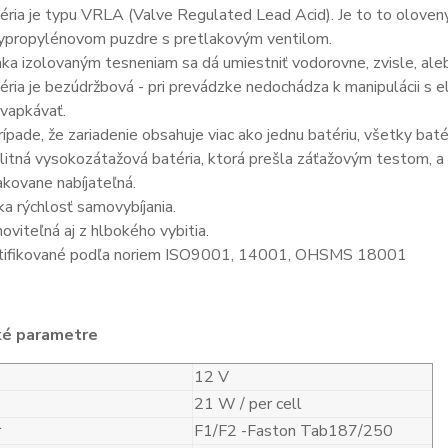
éria je typu VRLA (Valve Regulated Lead Acid). Je to to olove
ypropylénovom puzdre s pretlakovým ventilom.
ka izolovaným tesneniam sa dá umiestniť vodorovne, zvisle, aleb
éria je bezúdržbová - pri prevádzke nedochádza k manipulácii s 
vapkávať.
rípade, že zariadenie obsahuje viac ako jednu batériu, všetky bat
litná vysokozátažová batéria, ktorá prešla záťažovým testom, a 
kovane nabíjateľná.
ka rýchlosť samovybíjania.
oviteľná aj z hlbokého vybitia.
tifikované podľa noriem ISO9001, 14001, OHSMS 18001
ké parametre
12 V
21 W / per cell
r
F1/F2 -Faston Tab187/250