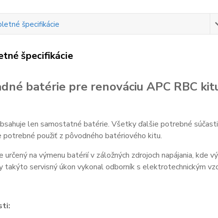
etné špecifikácie
tné špecifikácie
dné batérie pre renováciu APC RBC kit
bsahuje len samostatné batérie. Všetky ďalšie potrebné súčasti 
je potrebné použiť z pôvodného batériového kitu.
e určený na výmenu batérií v záložných zdrojoch napájania, kde v
y takýto servisný úkon vykonal odborník s elektrotechnickým vz
ti: