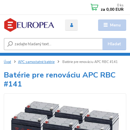
0
ks
za
0,00 EUR
Menu
Hľadať
Úvod
APC samostatné batérie
Batérie pre renováciu APC RBC #141
Batérie pre renováciu APC RBC
#141