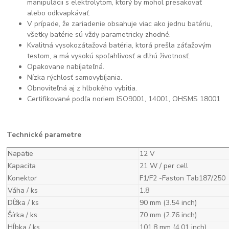
manipulácii s elektrolytom, ktorý by mohol presakovať
alebo odkvapkávať.
V prípade, že zariadenie obsahuje viac ako jednu batériu,
všetky batérie sú vždy parametricky zhodné.
Kvalitná vysokozátažová batéria, ktorá prešla záťažovým
testom, a má vysokú spoľahlivosť a dlhú životnosť.
Opakovane nabíjateľná.
Nízka rýchlosť samovybíjania.
Obnoviteľná aj z hlbokého vybitia.
Certifikované podľa noriem ISO9001, 14001, OHSMS 18001
Technické parametre
Napätie
12 V
Kapacita
21 W / per cell
Konektor
F1/F2 -Faston Tab187/250
Váha / ks
1.8
Dĺžka / ks
90 mm (3.54 inch)
Šírka / ks
70 mm (2.76 inch)
Hĺbka / ks
101.8 mm (4.01 inch)