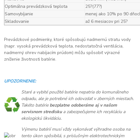
Optimálna prevádzková teplota
25?(77?)
Samovybíjanie
menej ako 10% po 90 dňoc
Skladovanie
až 6 mesiacov pri 25?
Prevádzkové podmienky, ktoré spôsobujú nadmernú stratu vody
(napr. vysoká prevádzková teplota, nedostatočná ventilácia,
nadmerný ohrev nabíjacím prúdom) môžu spôsobiť výrazné
zníženie životnosti batérie.
UPOZORNENIE:
Staré a vybité použité batérie nepatria do komunálneho
odpadu, ale je potrebné ich odovzdať v zberných miestach.
Takéto batérie
bezplatne odoberáme aj v našom
servisnom stredisku
a zabezpečujeme ich recykláciu a
ekologickú likvidáciu.
Výmenu batérií musí vždy vykonávať výhradne osoba na
tento úkon spôsibilá, s príslušným elektrotechnickým