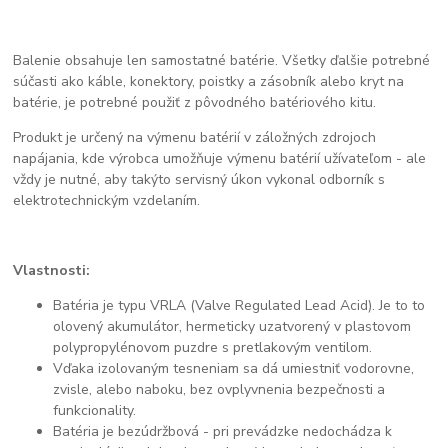
Balenie obsahuje len samostatné batérie. Všetky ďalšie potrebné
súčasti ako káble, konektory, poistky a zásobník alebo kryt na
batérie, je potrebné použiť z pôvodného batériového kitu.
Produkt je určený na výmenu batérií v záložných zdrojoch
napájania, kde výrobca umožňuje výmenu batérií užívateľom - ale
vždy je nutné, aby takýto servisný úkon vykonal odborník s
elektrotechnickým vzdelaním.
Vlastnosti:
Batéria je typu VRLA (Valve Regulated Lead Acid). Je to to
olovený akumulátor, hermeticky uzatvorený v plastovom
polypropylénovom puzdre s pretlakovým ventilom.
Vďaka izolovaným tesneniam sa dá umiestniť vodorovne,
zvisle, alebo naboku, bez ovplyvnenia bezpečnosti a
funkcionality.
Batéria je bezúdržbová - pri prevádzke nedochádza k