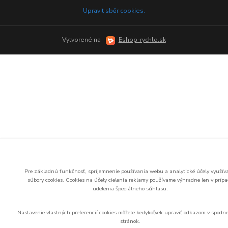
Upravit sběr cookies.
Vytvorené na
Eshop-rychlo.sk
Pre základnú funkčnosť, spríjemnenie používania webu a analytické účely využí
súbory cookies.
Cookies na účely cielenia reklamy používame výhradne len v príp
udelenia špeciálneho súhlasu.
Nastavenie vlastných preferencií cookies môžete kedykoľvek upraviť odkazom v spodne
stránok.