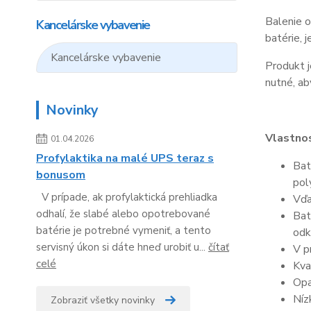
Balenie o
Kancelárske vybavenie
batérie, 
Kancelárske vybavenie
Produkt j
nutné, ab
Novinky
Vlastnos
01.04.2026
Profylaktika na malé UPS teraz s
Bat
bonusom
pol
V prípade, ak profylaktická prehliadka
Vďa
odhalí, že slabé alebo opotrebované
Bat
batérie je potrebné vymeniť, a tento
odk
servisný úkon si dáte hneď urobiť u...
čítať
V p
celé
Kva
Opa
Níz
Zobraziť všetky novinky