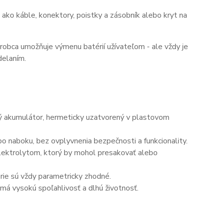
ako káble, konektory, poistky a zásobník alebo kryt na
ýrobca umožňuje výmenu batérií užívateľom - ale vždy je
delaním.
ný akumulátor, hermeticky uzatvorený v plastovom
o naboku, bez ovplyvnenia bezpečnosti a funkcionality.
elektrolytom, ktorý by mohol presakovať alebo
érie sú vždy parametricky zhodné.
má vysokú spoľahlivosť a dlhú životnosť.