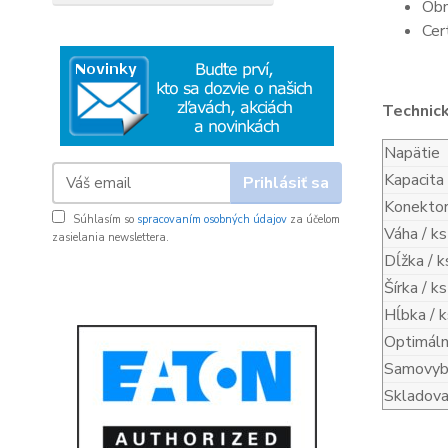
Obn
Cer
Technic
Napätie
Kapacita
Prihlásiť sa
Konekto
Súhlasím so
spracovaním osobných údajov
za účelom
Váha / ks
zasielania newslettera.
Dĺžka / k
Šírka / ks
Hĺbka / k
Optimáln
Samovybí
Skladova