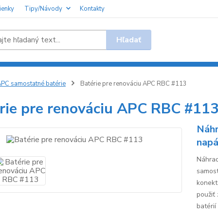
ienky
Tipy/Návody
Kontakty
Hľadať
PC samostatné batérie
Batérie pre renováciu APC RBC #113
rie pre renováciu APC RBC #11
Náhr
napá
Náhrad
samost
konekt
použiť
batérií