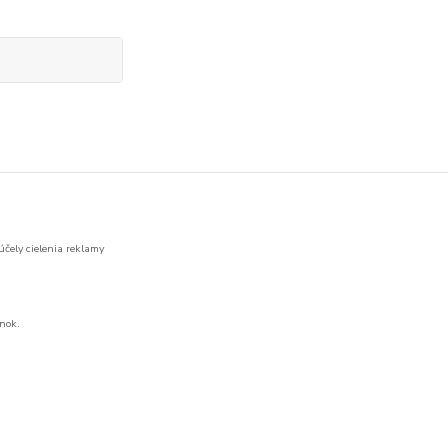
účely cielenia reklamy
nok.
Vytvorené na
Eshop-rychlo.sk