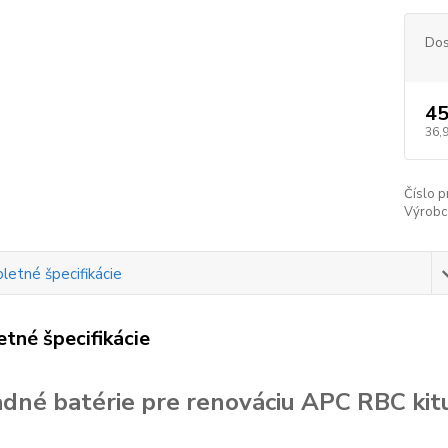
Dos
45
36,
Číslo p
Výrobc
etné špecifikácie
tné špecifikácie
dné batérie pre renováciu APC RBC kit