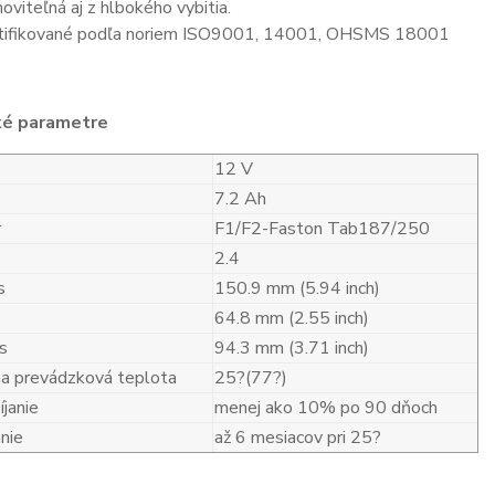
oviteľná aj z hlbokého vybitia.
tifikované podľa noriem ISO9001, 14001, OHSMS 18001
ké parametre
12 V
7.2 Ah
r
F1/F2-Faston Tab187/250
2.4
s
150.9 mm (5.94 inch)
64.8 mm (2.55 inch)
s
94.3 mm (3.71 inch)
a prevádzková teplota
25?(77?)
janie
menej ako 10% po 90 dňoch
nie
až 6 mesiacov pri 25?