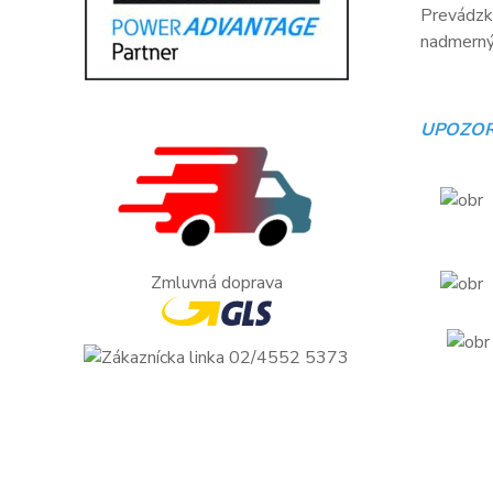
Prevádzko
nadmerný 
UPOZOR
Zmluvná doprava