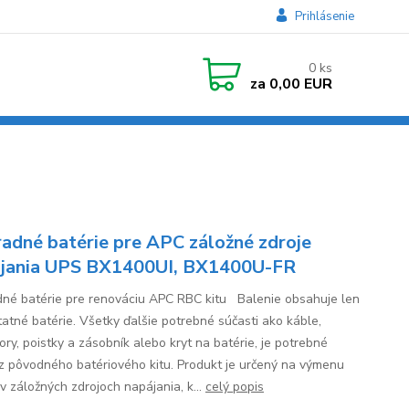
Prihlásenie
0
ks
za
0,00 EUR
3
adné batérie pre APC záložné zdroje
jania UPS BX1400UI, BX1400U-FR
né batérie pre renováciu APC RBC kitu Balenie obsahuje len
atné batérie. Všetky ďalšie potrebné súčasti ako káble,
ory, poistky a zásobník alebo kryt na batérie, je potrebné
 z pôvodného batériového kitu. Produkt je určený na výmenu
 v záložných zdrojoch napájania, k...
celý popis