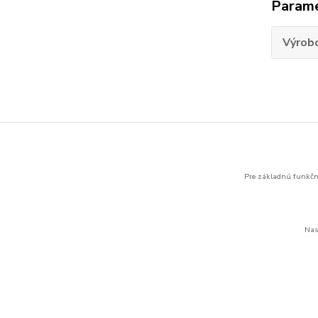
Param
Výrob
Tovar 
APC 
Pre základnú funkčno
Nas