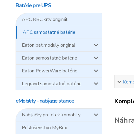
Batérie pre UPS
APC RBC kity originál
APC samostatné batérie
Eaton bat.moduly originál
Eaton samostatné batérie
Eaton PowerWare batérie
Kompl
Legrand samostatné batérie
eMobility - nabíjacie stanice
Komple
Nabíjačky pre elektromobily
Náhra
Príslušenstvo MyBox