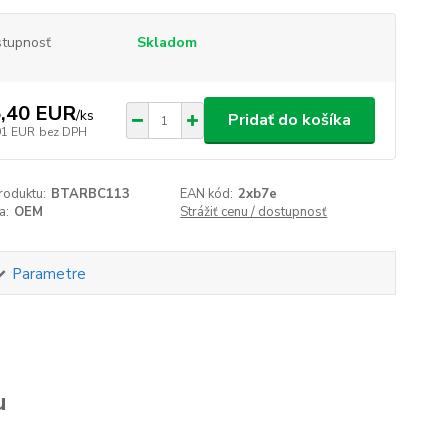
tupnosť
Skladom
,40 EUR
/
ks
Pridať do košíka
91 EUR
bez DPH
roduktu:
BTARBC113
EAN kód:
2xb7e
a:
OEM
Strážiť cenu / dostupnosť
Parametre
u