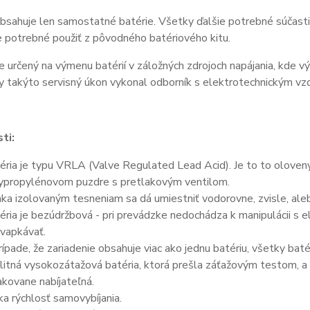
bsahuje len samostatné batérie. Všetky ďalšie potrebné súčasti 
je potrebné použiť z pôvodného batériového kitu.
e určený na výmenu batérií v záložných zdrojoch napájania, kde v
y takýto servisný úkon vykonal odborník s elektrotechnickým vz
ti:
éria je typu VRLA (Valve Regulated Lead Acid). Je to to olove
ypropylénovom puzdre s pretlakovým ventilom.
ka izolovaným tesneniam sa dá umiestniť vodorovne, zvisle, aleb
éria je bezúdržbová - pri prevádzke nedochádza k manipulácii s 
vapkávať.
rípade, že zariadenie obsahuje viac ako jednu batériu, všetky bat
litná vysokozátažová batéria, ktorá prešla záťažovým testom, a 
kovane nabíjateľná.
ka rýchlosť samovybíjania.