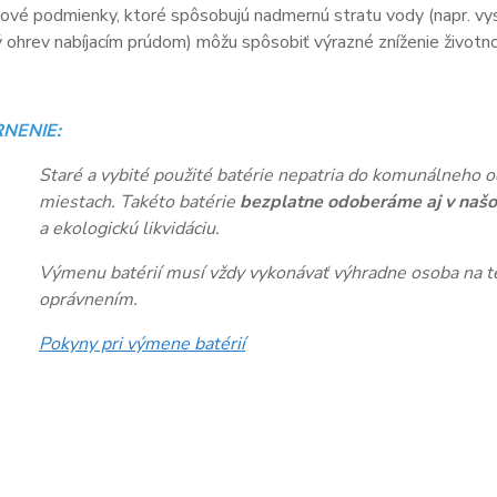
vé podmienky, ktoré spôsobujú nadmernú stratu vody (napr. vys
ohrev nabíjacím prúdom) môžu spôsobiť výrazné zníženie životnos
NENIE:
Staré a vybité použité batérie nepatria do komunálneho o
miestach. Takéto batérie
bezplatne odoberáme aj v našo
a ekologickú likvidáciu.
Výmenu batérií musí vždy vykonávať výhradne osoba na te
oprávnením.
Pokyny pri výmene batérií