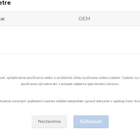
etre
ca
OEM
zaradený v kategóriách
samostatné batérie
sť, spríjemnenie používania webu a analytické účely využívame súbory cookies.
Cookies na 
používame výhradne len v prípade udelenia špeciálneho súhlasu.
tavenie vlastných preferencií cookies môžete kedykoľvek upraviť odkazom v spodnej časti strá
Upravit sběr cookies.
Súhlasím
Nastavenia