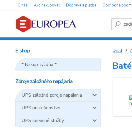
O nás
Ako nakupovať
Doprava a platba
Obchodné podm
E-shop
Úvod
A
Baté
* Nákup týždňa *
Zdroje záložného napájania
UPS záložné zdroje napájania
UPS príslušenstvo
UPS servisné služby