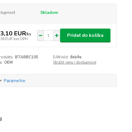
tupnosť
Skladom
3,10 EUR
/
ks
Pridať do košíka
,38 EUR
bez DPH
roduktu:
BTARBC105
EAN kód:
8xb9e
a:
OEM
Strážiť cenu / dostupnosť
Parametre
u