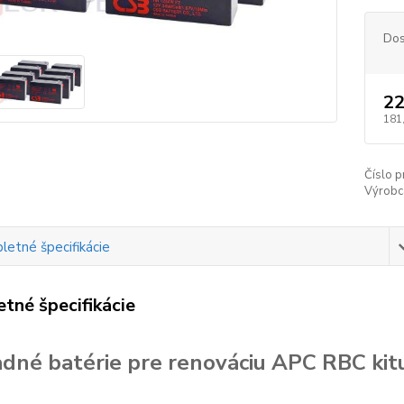
Dos
22
181
Číslo p
Výrobc
etné špecifikácie
tné špecifikácie
dné batérie pre renováciu APC RBC kit