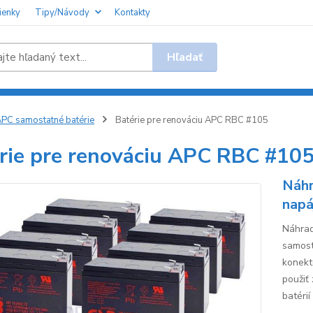
ienky
Tipy/Návody
Kontakty
Hľadať
PC samostatné batérie
Batérie pre renováciu APC RBC #105
rie pre renováciu APC RBC #10
Náhr
napá
Náhrad
samost
konekt
použiť
batérií