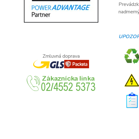
Prevádzko
nadmerný 
UPOZOR
Zmluvná doprava