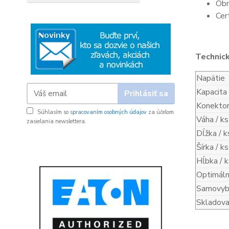
Obn
Cer
Technic
Napätie
Kapacita
Prihlásiť sa
Konekto
Súhlasím so
spracovaním osobných údajov
za účelom
Váha / ks
zasielania newslettera.
Dĺžka / k
Šírka / ks
Hĺbka / k
Optimáln
Samovybí
Skladova