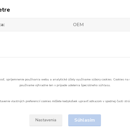
etre
ca
OEM
zaradený v kategóriách
samostatné batérie
sť, spríjemnenie používania webu a analytické účely využívame súbory cookies.
Cookies na 
používame výhradne len v prípade udelenia špeciálneho súhlasu.
tavenie vlastných preferencií cookies môžete kedykoľvek upraviť odkazom v spodnej časti strá
Upravit sběr cookies.
Súhlasím
Nastavenia