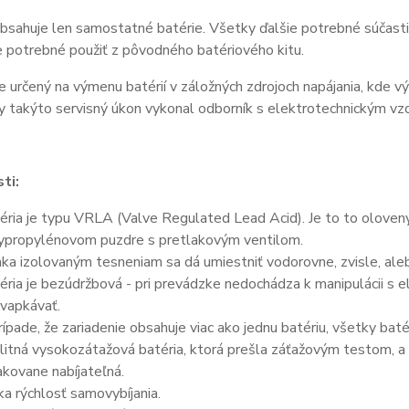
bsahuje len samostatné batérie. Všetky ďalšie potrebné súčasti 
je potrebné použiť z pôvodného batériového kitu.
e určený na výmenu batérií v záložných zdrojoch napájania, kde v
y takýto servisný úkon vykonal odborník s elektrotechnickým vz
ti:
éria je typu VRLA (Valve Regulated Lead Acid). Je to to olove
ypropylénovom puzdre s pretlakovým ventilom.
ka izolovaným tesneniam sa dá umiestniť vodorovne, zvisle, aleb
éria je bezúdržbová - pri prevádzke nedochádza k manipulácii s 
vapkávať.
rípade, že zariadenie obsahuje viac ako jednu batériu, všetky bat
litná vysokozátažová batéria, ktorá prešla záťažovým testom, a 
kovane nabíjateľná.
ka rýchlosť samovybíjania.