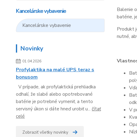
Balenie o
Kancelárske vybavenie
batérie, 
Kancelárske vybavenie
Produkt j
nutné, ab
Novinky
Vlastnos
01.04.2026
Profylaktika na malé UPS teraz s
Bat
bonusom
pol
V prípade, ak profylaktická prehliadka
Vďa
odhalí, že slabé alebo opotrebované
Bat
batérie je potrebné vymeniť, a tento
odk
servisný úkon si dáte hneď urobiť u...
čítať
V p
celé
Kva
Opa
Níz
Zobraziť všetky novinky