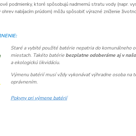
vé podmienky, ktoré spôsobujú nadmernú stratu vody (napr. vys
ohrev nabíjacím prúdom) môžu spôsobiť výrazné zníženie životnos
NENIE:
Staré a vybité použité batérie nepatria do komunálneho o
miestach. Takéto batérie
bezplatne odoberáme aj v našo
a ekologickú likvidáciu.
Výmenu batérií musí vždy vykonávať výhradne osoba na te
oprávnením.
Pokyny pri výmene batérií