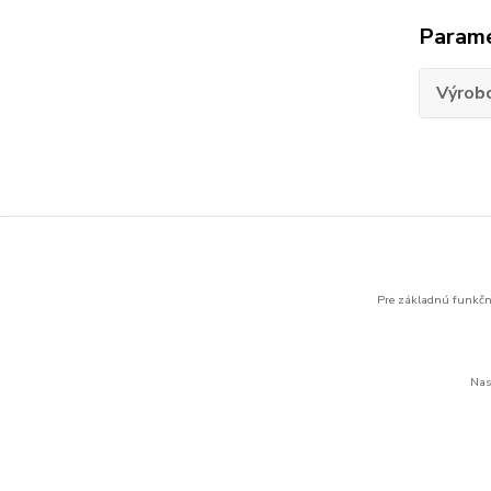
Param
Výrob
Tovar 
APC 
Pre základnú funkčno
Nas