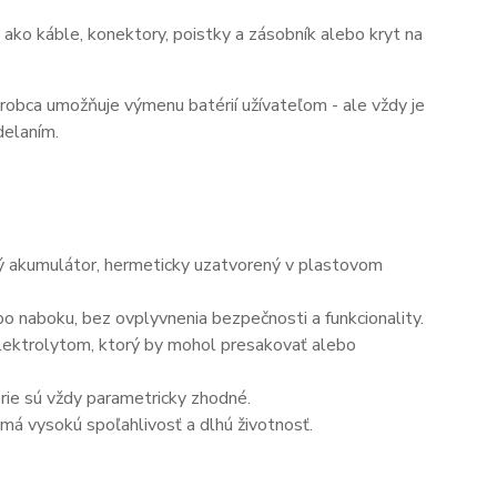
ako káble, konektory, poistky a zásobník alebo kryt na
ýrobca umožňuje výmenu batérií užívateľom - ale vždy je
delaním.
ný akumulátor, hermeticky uzatvorený v plastovom
o naboku, bez ovplyvnenia bezpečnosti a funkcionality.
elektrolytom, ktorý by mohol presakovať alebo
érie sú vždy parametricky zhodné.
má vysokú spoľahlivosť a dlhú životnosť.