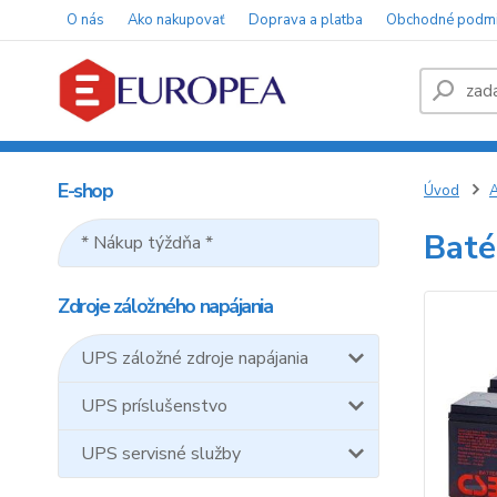
O nás
Ako nakupovať
Doprava a platba
Obchodné podm
E-shop
Úvod
A
Baté
* Nákup týždňa *
Zdroje záložného napájania
UPS záložné zdroje napájania
UPS príslušenstvo
UPS servisné služby