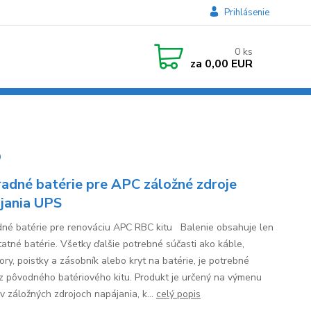
Prihlásenie
0
ks
za
0,00 EUR
5
adné batérie pre APC záložné zdroje
jania UPS
né batérie pre renováciu APC RBC kitu Balenie obsahuje len
atné batérie. Všetky ďalšie potrebné súčasti ako káble,
ory, poistky a zásobník alebo kryt na batérie, je potrebné
 z pôvodného batériového kitu. Produkt je určený na výmenu
 v záložných zdrojoch napájania, k...
celý popis