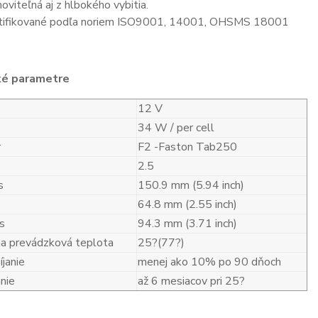
oviteľná aj z hlbokého vybitia.
tifikované podľa noriem ISO9001, 14001, OHSMS 18001
ké parametre
12 V
34 W / per cell
r
F2 -Faston Tab250
2.5
s
150.9 mm (5.94 inch)
64.8 mm (2.55 inch)
s
94.3 mm (3.71 inch)
a prevádzková teplota
25?(77?)
janie
menej ako 10% po 90 dňoch
nie
až 6 mesiacov pri 25?