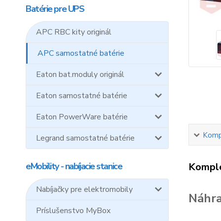
Batérie pre UPS
APC RBC kity originál
APC samostatné batérie
Eaton bat.moduly originál
Eaton samostatné batérie
Eaton PowerWare batérie
Kompl
Legrand samostatné batérie
eMobility - nabíjacie stanice
Komple
Nabíjačky pre elektromobily
Náhra
Príslušenstvo MyBox