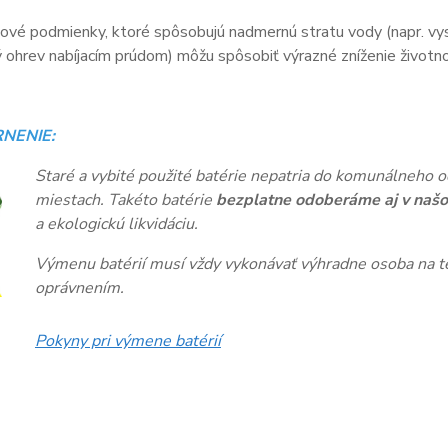
vé podmienky, ktoré spôsobujú nadmernú stratu vody (napr. vys
ohrev nabíjacím prúdom) môžu spôsobiť výrazné zníženie životnos
NENIE:
Staré a vybité použité batérie nepatria do komunálneho o
miestach. Takéto batérie
bezplatne odoberáme aj v našo
a ekologickú likvidáciu.
Výmenu batérií musí vždy vykonávať výhradne osoba na te
oprávnením.
Pokyny pri výmene batérií