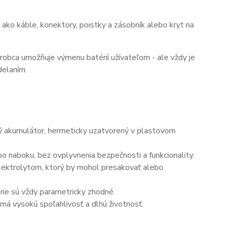
ako káble, konektory, poistky a zásobník alebo kryt na
ýrobca umožňuje výmenu batérií užívateľom - ale vždy je
delaním.
ný akumulátor, hermeticky uzatvorený v plastovom
o naboku, bez ovplyvnenia bezpečnosti a funkcionality.
elektrolytom, ktorý by mohol presakovať alebo
érie sú vždy parametricky zhodné.
má vysokú spoľahlivosť a dlhú životnosť.