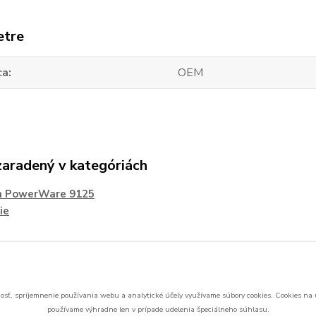
etre
ca
OEM
zaradený v kategóriách
n PowerWare 9125
ie
sť, spríjemnenie používania webu a analytické účely využívame súbory cookies.
Cookies na 
používame výhradne len v prípade udelenia špeciálneho súhlasu.