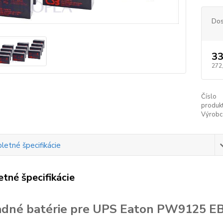
Dos
33
272
Číslo
produkt
Výrobc
etné špecifikácie
tné špecifikácie
dné batérie pre UPS Eaton PW9125 E