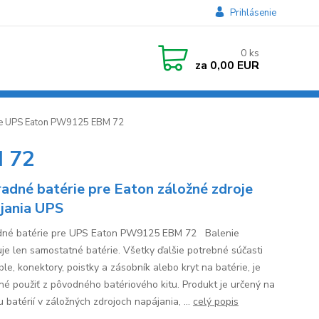
Prihlásenie
0
ks
za
0,00 EUR
re UPS Eaton PW9125 EBM 72
M 72
adné batérie pre Eaton záložné zdroje
jania UPS
né batérie pre UPS Eaton PW9125 EBM 72 Balenie
je len samostatné batérie. Všetky ďalšie potrebné súčasti
le, konektory, poistky a zásobník alebo kryt na batérie, je
né použiť z pôvodného batériového kitu. Produkt je určený na
 batérií v záložných zdrojoch napájania, ...
celý popis