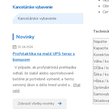
Níz
Obn
Kancelárske vybavenie
Cer
Kancelárske vybavenie
Technic
Novinky
Napätie
01.04.2026
Kapacita
Profylaktika na malé UPS teraz s
Konekto
bonusom
Váha / ks
V prípade, ak profylaktická prehliadka
Dĺžka / k
odhalí, že slabé alebo opotrebované
Šírka / ks
batérie je potrebné vymeniť, a tento
Hĺbka / k
servisný úkon si dáte hneď urobiť u...
čítať
Optimáln
celé
Samovybí
Skladova
Zobraziť všetky novinky