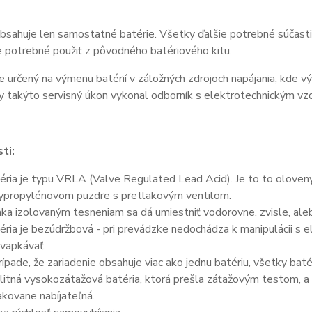
bsahuje len samostatné batérie. Všetky ďalšie potrebné súčasti 
je potrebné použiť z pôvodného batériového kitu.
e určený na výmenu batérií v záložných zdrojoch napájania, kde v
y takýto servisný úkon vykonal odborník s elektrotechnickým vz
ti:
éria je typu VRLA (Valve Regulated Lead Acid). Je to to olove
ypropylénovom puzdre s pretlakovým ventilom.
ka izolovaným tesneniam sa dá umiestniť vodorovne, zvisle, aleb
éria je bezúdržbová - pri prevádzke nedochádza k manipulácii s 
vapkávať.
rípade, že zariadenie obsahuje viac ako jednu batériu, všetky bat
litná vysokozátažová batéria, ktorá prešla záťažovým testom, a 
kovane nabíjateľná.