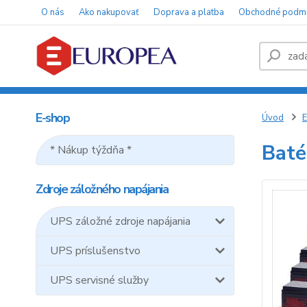
O nás
Ako nakupovať
Doprava a platba
Obchodné podm
E-shop
Úvod
E
Baté
* Nákup týždňa *
Zdroje záložného napájania
UPS záložné zdroje napájania
UPS príslušenstvo
UPS servisné služby