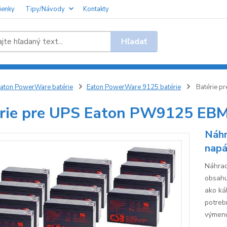
ienky
Tipy/Návody
Kontakty
Hľadať
aton PowerWare batérie
Eaton PowerWare 9125 batérie
Batérie p
rie pre UPS Eaton PW9125 EB
Náhr
napá
Náhrad
obsahu
ako káb
potreb
výmenu