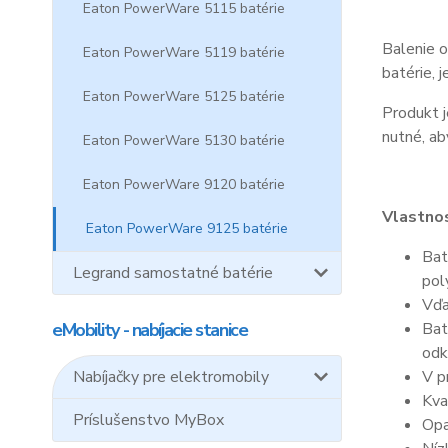
Eaton PowerWare 5115 batérie
Balenie o
Eaton PowerWare 5119 batérie
batérie, 
Eaton PowerWare 5125 batérie
Produkt j
nutné, ab
Eaton PowerWare 5130 batérie
Eaton PowerWare 9120 batérie
Vlastnos
Eaton PowerWare 9125 batérie
Bat
Legrand samostatné batérie
pol
Vďa
eMobility - nabíjacie stanice
Bat
odk
Nabíjačky pre elektromobily
V p
Kva
Príslušenstvo MyBox
Opa