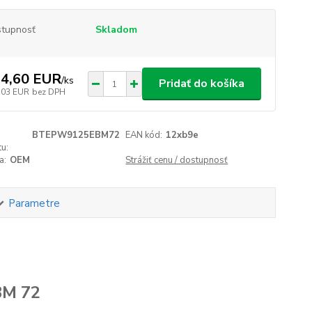
tupnosť
Skladom
4,60 EUR
/
ks
Pridať do košíka
,03 EUR
bez DPH
BTEPW9125EBM72
EAN kód:
12xb9e
u:
a:
OEM
Strážiť cenu / dostupnosť
Parametre
BM 72