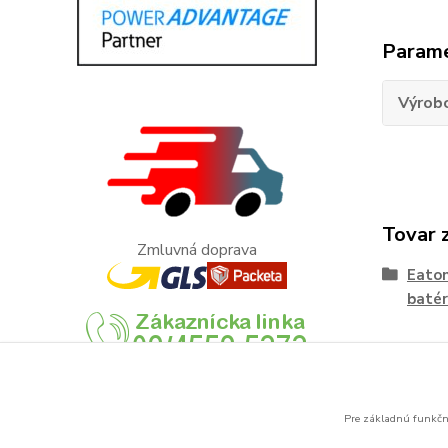
Param
Výrob
Tovar 
Zmluvná doprava
Eato
batér
Pre základnú funkčno