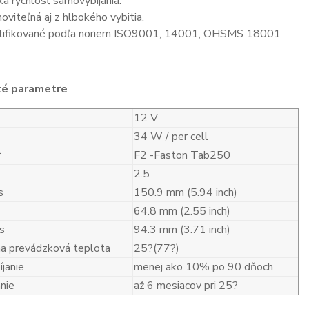
ka rýchlosť samovybíjania.
oviteľná aj z hlbokého vybitia.
tifikované podľa noriem ISO9001, 14001, OHSMS 18001
ké parametre
12 V
34 W / per cell
r
F2 -Faston Tab250
2.5
s
150.9 mm (5.94 inch)
64.8 mm (2.55 inch)
s
94.3 mm (3.71 inch)
a prevádzková teplota
25?(77?)
janie
menej ako 10% po 90 dňoch
nie
až 6 mesiacov pri 25?