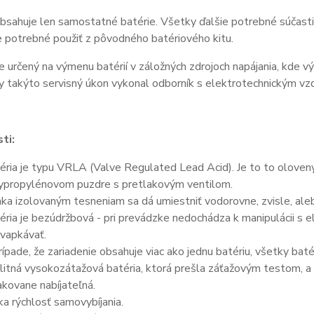
bsahuje len samostatné batérie. Všetky ďalšie potrebné súčasti 
je potrebné použiť z pôvodného batériového kitu.
e určený na výmenu batérií v záložných zdrojoch napájania, kde v
y takýto servisný úkon vykonal odborník s elektrotechnickým vz
ti:
éria je typu VRLA (Valve Regulated Lead Acid). Je to to olove
ypropylénovom puzdre s pretlakovým ventilom.
ka izolovaným tesneniam sa dá umiestniť vodorovne, zvisle, aleb
éria je bezúdržbová - pri prevádzke nedochádza k manipulácii s 
vapkávať.
rípade, že zariadenie obsahuje viac ako jednu batériu, všetky bat
litná vysokozátažová batéria, ktorá prešla záťažovým testom, a 
kovane nabíjateľná.
ka rýchlosť samovybíjania.