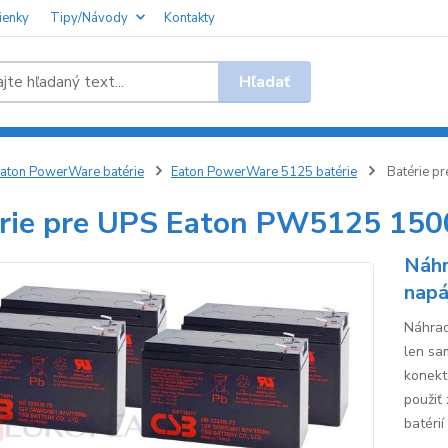
ienky
Tipy/Návody
Kontakty
Hľadať
aton PowerWare batérie
Eaton PowerWare 5125 batérie
Batérie p
rie pre UPS Eaton PW5125 150
Náhr
napá
Náhrad
len sa
konekt
použiť
batérií