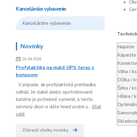
Obn
Kancelárske vybavenie
Cer
Kancelárske vybavenie
Technic
Novinky
Napätie
Kapacita
01.04.2026
Konekto
Profylaktika na malé UPS teraz s
Váha / ks
bonusom
Dĺžka / k
V prípade, ak profylaktická prehliadka
Šírka / ks
odhalí, že slabé alebo opotrebované
Hĺbka / k
batérie je potrebné vymeniť, a tento
Optimáln
servisný úkon si dáte hneď urobiť u...
čítať
Samovybí
celé
Skladova
Zobraziť všetky novinky