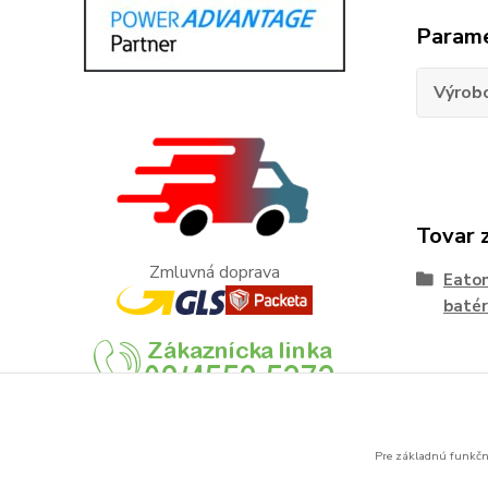
Param
Výrob
Tovar 
Zmluvná doprava
Eato
batér
Pre základnú funkčno