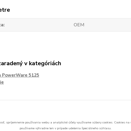
etre
ca
OEM
zaradený v kategóriách
n PowerWare 5125
ie
sť, spríjemnenie používania webu a analytické účely využívame súbory cookies.
Cookies na 
používame výhradne len v prípade udelenia špeciálneho súhlasu.