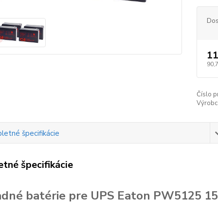
Dos
11
90,
Číslo p
Výrobc
etné špecifikácie
tné špecifikácie
dné batérie pre UPS Eaton PW5125 15