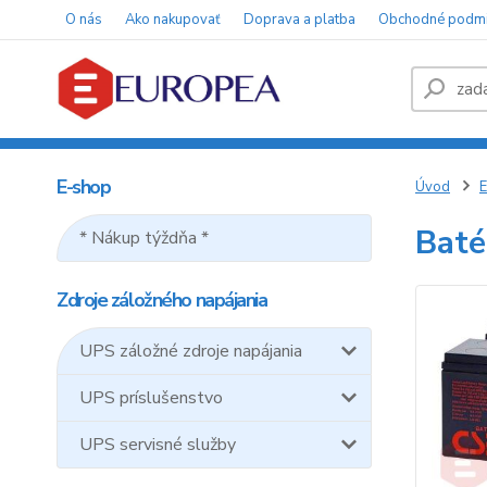
O nás
Ako nakupovať
Doprava a platba
Obchodné podm
E-shop
Úvod
E
Baté
* Nákup týždňa *
Zdroje záložného napájania
UPS záložné zdroje napájania
UPS príslušenstvo
UPS servisné služby