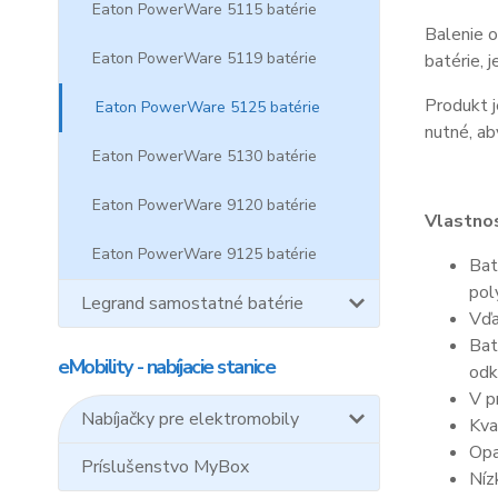
Eaton PowerWare 5115 batérie
Balenie o
Eaton PowerWare 5119 batérie
batérie, 
Produkt j
Eaton PowerWare 5125 batérie
nutné, ab
Eaton PowerWare 5130 batérie
Eaton PowerWare 9120 batérie
Vlastnos
Eaton PowerWare 9125 batérie
Bat
pol
Legrand samostatné batérie
Vďa
Bat
eMobility - nabíjacie stanice
odk
V p
Nabíjačky pre elektromobily
Kva
Opa
Príslušenstvo MyBox
Níz