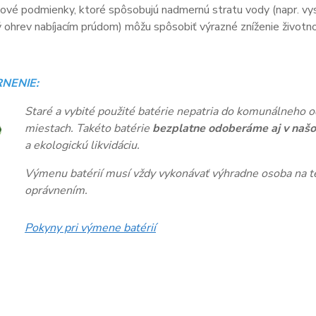
vé podmienky, ktoré spôsobujú nadmernú stratu vody (napr. vys
ohrev nabíjacím prúdom) môžu spôsobiť výrazné zníženie životnos
NENIE:
Staré a vybité použité batérie nepatria do komunálneho o
miestach. Takéto batérie
bezplatne odoberáme aj v našo
a ekologickú likvidáciu.
Výmenu batérií musí vždy vykonávať výhradne osoba na te
oprávnením.
Pokyny pri výmene batérií