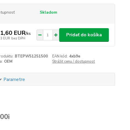
tupnosť
Skladom
1,60 EUR
/
ks
Pridať do košíka
73 EUR
bez DPH
roduktu:
BTEPW51251500
EAN kód:
4xb9e
a:
OEM
Strážiť cenu / dostupnosť
Parametre
00i