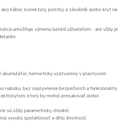
ako káble, konektory, poistky a zásobník alebo kryt na
ýrobca umožňuje výmenu batérií užívateľom - ale vždy je
delaním.
ný akumulátor, hermeticky uzatvorený v plastovom
o naboku, bez ovplyvnenia bezpečnosti a funkcionality.
elektrolytom, ktorý by mohol presakovať alebo
érie sú vždy parametricky zhodné.
má vysokú spoľahlivosť a dlhú životnosť.