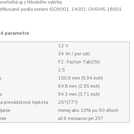
oviteľná aj z hlbokého vybitia.
tifikované podľa noriem ISO9001, 14001, OHSMS 18001
ké parametre
12 V
34 W / per cell
r
F2 -Faston Tab250
2.5
s
150.9 mm (5.94 inch)
64.8 mm (2.55 inch)
s
94.3 mm (3.71 inch)
a prevádzková teplota
25?(77?)
janie
menej ako 10% po 90 dňoch
nie
až 6 mesiacov pri 25?