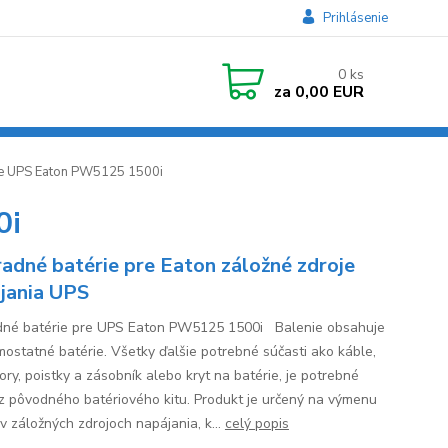
Prihlásenie
0
ks
za
0,00 EUR
re UPS Eaton PW5125 1500i
0i
adné batérie pre Eaton záložné zdroje
jania UPS
né batérie pre UPS Eaton PW5125 1500i Balenie obsahuje
mostatné batérie. Všetky ďalšie potrebné súčasti ako káble,
ory, poistky a zásobník alebo kryt na batérie, je potrebné
 z pôvodného batériového kitu. Produkt je určený na výmenu
 v záložných zdrojoch napájania, k...
celý popis