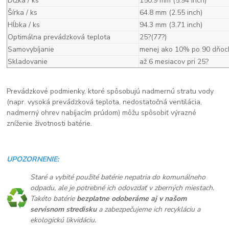
Dĺžka / ks
150.9 mm (5.94 inch)
Šírka / ks
64.8 mm (2.55 inch)
Hĺbka / ks
94.3 mm (3.71 inch)
Optimálna prevádzková teplota
25?(77?)
Samovybíjanie
menej ako 10% po 90 dňoc
Skladovanie
až 6 mesiacov pri 25?
Prevádzkové podmienky, ktoré spôsobujú nadmernú stratu vody
(napr. vysoká prevádzková teplota, nedostatočná ventilácia,
nadmerný ohrev nabíjacím prúdom) môžu spôsobiť výrazné
zníženie životnosti batérie.
UPOZORNENIE:
Staré a vybité použité batérie nepatria do komunálneho
odpadu, ale je potrebné ich odovzdať v zberných miestach.
Takéto batérie
bezplatne odoberáme aj v našom
servisnom stredisku
a zabezpečujeme ich recykláciu a
ekologickú likvidáciu.