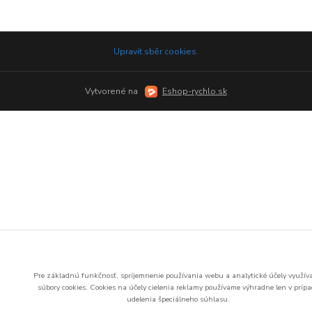
Upravit sběr cookies.
Vytvorené na
Eshop-rychlo.sk
Pre základnú funkčnosť, spríjemnenie používania webu a analytické účely využí
súbory cookies.
Cookies na účely cielenia reklamy používame výhradne len v príp
udelenia špeciálneho súhlasu.