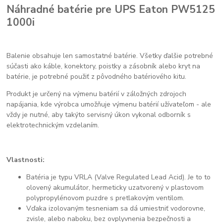
Náhradné batérie pre UPS Eaton PW5125
1000i
Balenie obsahuje len samostatné batérie. Všetky ďalšie potrebné
súčasti ako káble, konektory, poistky a zásobník alebo kryt na
batérie, je potrebné použiť z pôvodného batériového kitu.
Produkt je určený na výmenu batérií v záložných zdrojoch
napájania, kde výrobca umožňuje výmenu batérií užívateľom - ale
vždy je nutné, aby takýto servisný úkon vykonal odborník s
elektrotechnickým vzdelaním.
Vlastnosti:
Batéria je typu VRLA (Valve Regulated Lead Acid). Je to to
olovený akumulátor, hermeticky uzatvorený v plastovom
polypropylénovom puzdre s pretlakovým ventilom.
Vďaka izolovaným tesneniam sa dá umiestniť vodorovne,
zvisle, alebo naboku, bez ovplyvnenia bezpečnosti a