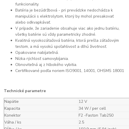
funkcionality.
Batéria je bezúdržbová - pri prevádzke nedochádza k
manipulácii s elektrolytom, ktorý by mohol presakovať
alebo odkvapkávať.
V prípade, že zariadenie obsahuje viac ako jednu batériu,
všetky batérie sú vždy parametricky zhodné.
Kvalitná vysokozátažová batéria, ktorá prešla záťažovým
testom, a má vysokú spoľahlivosť a dlhú životnosť.
Opakovane nabíjateľná.
Nízka rýchlosť samovybíjania.
Obnoviteľná aj z hlbokého vybitia.
Certifikované podľa noriem ISO9001, 14001, OHSMS 18001
Technické parametre
Napätie
12 V
Kapacita
34 W / per cell
Konektor
F2 -Faston Tab250
Váha / ks
2.5