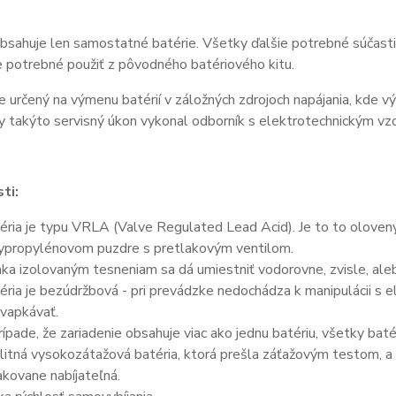
bsahuje len samostatné batérie. Všetky ďalšie potrebné súčasti 
je potrebné použiť z pôvodného batériového kitu.
e určený na výmenu batérií v záložných zdrojoch napájania, kde v
y takýto servisný úkon vykonal odborník s elektrotechnickým vz
ti:
éria je typu VRLA (Valve Regulated Lead Acid). Je to to olove
ypropylénovom puzdre s pretlakovým ventilom.
ka izolovaným tesneniam sa dá umiestniť vodorovne, zvisle, aleb
éria je bezúdržbová - pri prevádzke nedochádza k manipulácii s 
vapkávať.
rípade, že zariadenie obsahuje viac ako jednu batériu, všetky bat
litná vysokozátažová batéria, ktorá prešla záťažovým testom, a 
kovane nabíjateľná.