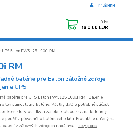
Prihlásenie
0
ks
za
0,00 EUR
re UPS Eaton PW5125 1000i RM
0i RM
adné batérie pre Eaton záložné zdroje
jania UPS
né batérie pre UPS Eaton PW5125 1000i RM Balenie
je len samostatné batérie. Všetky ďalšie potrebné súčasti
le, konektory, poistky a zásobník alebo kryt na batérie, je
né použiť z pôvodného batériového kitu. Produkt je určený na
 batérií v záložných zdrojoch napájania...
celý popis