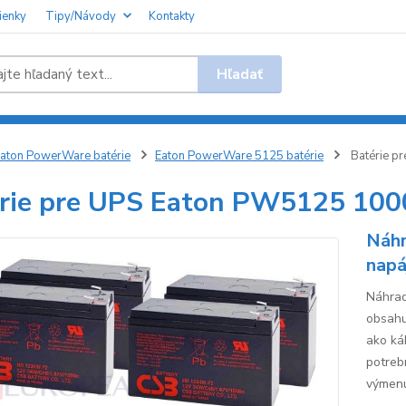
ienky
Tipy/Návody
Kontakty
Hľadať
aton PowerWare batérie
Eaton PowerWare 5125 batérie
Batérie p
rie pre UPS Eaton PW5125 100
Náhr
napá
Náhrad
obsahu
ako káb
potreb
výmenu