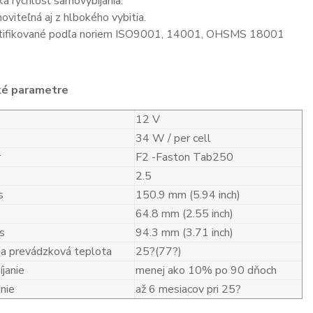
ka rýchlosť samovybíjania.
oviteľná aj z hlbokého vybitia.
tifikované podľa noriem ISO9001, 14001, OHSMS 18001
ké parametre
12 V
34 W / per cell
r
F2 -Faston Tab250
2.5
s
150.9 mm (5.94 inch)
64.8 mm (2.55 inch)
s
94.3 mm (3.71 inch)
a prevádzková teplota
25?(77?)
janie
menej ako 10% po 90 dňoch
nie
až 6 mesiacov pri 25?