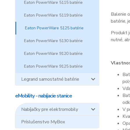
Eaton PowerWare 5115 batérie
Balenie o
Eaton PowerWare 5119 batérie
batérie, 
Eaton PowerWare 5125 batérie
Produkt j
nutné, ab
Eaton PowerWare 5130 batérie
Eaton PowerWare 9120 batérie
Vlastnos
Eaton PowerWare 9125 batérie
Bat
Legrand samostatné batérie
pol
Vďa
eMobility - nabíjacie stanice
Bat
odk
Nabíjačky pre elektromobily
V p
Kva
Príslušenstvo MyBox
Opa