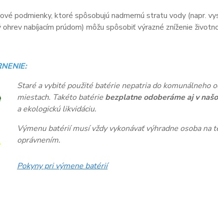
vé podmienky, ktoré spôsobujú nadmernú stratu vody (napr. vys
ohrev nabíjacím prúdom) môžu spôsobiť výrazné zníženie životnos
NENIE:
Staré a vybité použité batérie nepatria do komunálneho o
miestach. Takéto batérie
bezplatne odoberáme aj v našo
a ekologickú likvidáciu.
Výmenu batérií musí vždy vykonávať výhradne osoba na te
oprávnením.
Pokyny pri výmene batérií