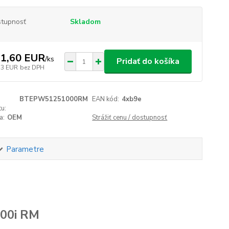
tupnosť
Skladom
1,60 EUR
/
ks
Pridať do košíka
73 EUR
bez DPH
BTEPW51251000RM
EAN kód:
4xb9e
u:
a:
OEM
Strážiť cenu / dostupnosť
Parametre
00i RM