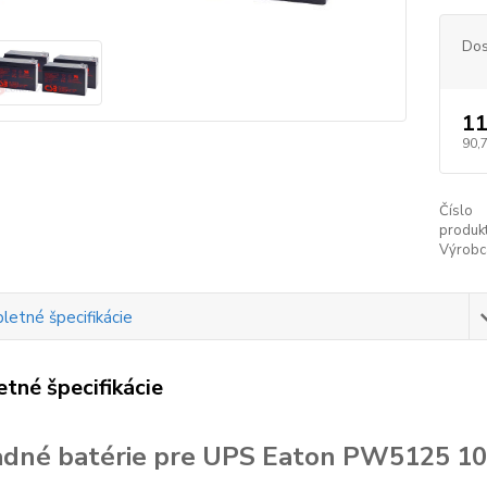
Dos
11
90,
Číslo
produkt
Výrobc
etné špecifikácie
tné špecifikácie
dné batérie pre UPS Eaton PW5125 10