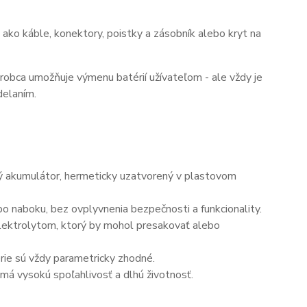
ako káble, konektory, poistky a zásobník alebo kryt na
ýrobca umožňuje výmenu batérií užívateľom - ale vždy je
delaním.
ný akumulátor, hermeticky uzatvorený v plastovom
o naboku, bez ovplyvnenia bezpečnosti a funkcionality.
elektrolytom, ktorý by mohol presakovať alebo
érie sú vždy parametricky zhodné.
má vysokú spoľahlivosť a dlhú životnosť.