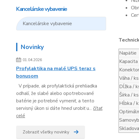
Níz
Obn
Kancelárske vybavenie
Cer
Kancelárske vybavenie
Technic
Novinky
Napätie
01.04.2026
Kapacita
Profylaktika na malé UPS teraz s
Konekto
bonusom
Váha / ks
V prípade, ak profylaktická prehliadka
Dĺžka / k
odhalí, že slabé alebo opotrebované
Šírka / ks
batérie je potrebné vymeniť, a tento
Hĺbka / k
servisný úkon si dáte hneď urobiť u...
čítať
Optimáln
celé
Samovybí
Skladova
Zobraziť všetky novinky