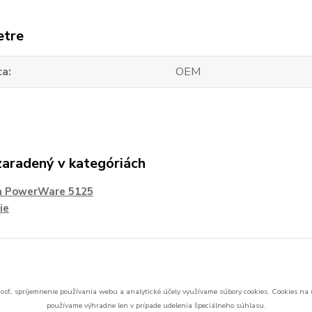
etre
ca
OEM
zaradený v kategóriách
n PowerWare 5125
ie
sť, spríjemnenie používania webu a analytické účely využívame súbory cookies.
Cookies na 
používame výhradne len v prípade udelenia špeciálneho súhlasu.