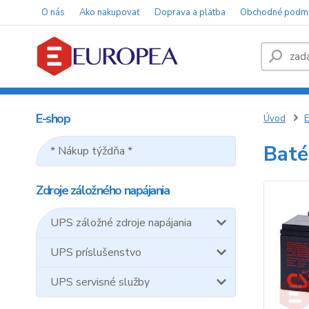
O nás
Ako nakupovať
Doprava a platba
Obchodné podm
E-shop
Úvod
E
Baté
* Nákup týždňa *
Zdroje záložného napájania
UPS záložné zdroje napájania
UPS príslušenstvo
UPS servisné služby