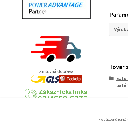
Param
Výrob
Tovar 
Zmluvná doprava
Eato
batér
Pre základnú funkčno