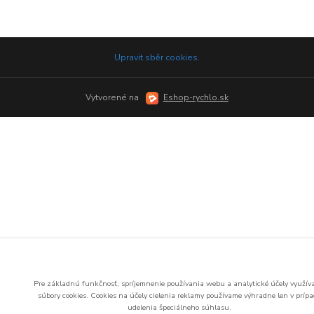
Upravit sběr cookies.
Vytvorené na
Eshop-rychlo.sk
Pre základnú funkčnosť, spríjemnenie používania webu a analytické účely využí
súbory cookies.
Cookies na účely cielenia reklamy používame výhradne len v príp
udelenia špeciálneho súhlasu.