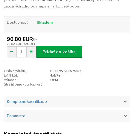
záložných zdrojoch napájania, k...
celý popis
Dostupnosť
Skladom
90,80 EUR
/
ks
73,82 EUR
bez DPH
Pridať do košíka
Číslo produktu:
BTEPW5115750R
EAN kód:
4xb7e
Výrobca:
OEM
Strážiť cenu / dostupnosť
Kompletné špecifikácie
Parametre