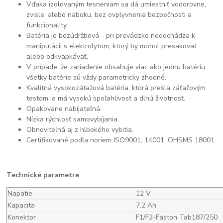
Vďaka izolovaným tesneniam sa dá umiestniť vodorovne,
zvisle, alebo naboku, bez ovplyvnenia bezpečnosti a
funkcionality.
Batéria je bezúdržbová - pri prevádzke nedochádza k
manipulácii s elektrolytom, ktorý by mohol presakovať
alebo odkvapkávať.
V prípade, že zariadenie obsahuje viac ako jednu batériu,
všetky batérie sú vždy parametricky zhodné.
Kvalitná vysokozátažová batéria, ktorá prešla záťažovým
testom, a má vysokú spoľahlivosť a dlhú životnosť.
Opakovane nabíjateľná.
Nízka rýchlosť samovybíjania.
Obnoviteľná aj z hlbokého vybitia.
Certifikované podľa noriem ISO9001, 14001, OHSMS 18001
Technické parametre
Napätie
12 V
Kapacita
7.2 Ah
Konektor
F1/F2-Faston Tab187/250