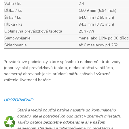
Váha / ks
2.4
Dĺžka / ks
150.9 mm (5.94 inch)
Šírka / ks
64.8 mm (2.55 inch)
Hĺbka / ks
94.3 mm (3.71 inch)
Optimálna prevádzková teplota
25?(77?)
Samovybíjanie
menej ako 10% po 90 dňoc
Skladovanie
až 6 mesiacov pri 25?
Prevádzkové podmienky, ktoré spôsobujú nadmernú stratu vody
(napr. vysoká prevádzková teplota, nedostatočná ventilácia,
nadmerný ohrev nabíjacím prúdom) môžu spôsobiť výrazné
zníženie životnosti batérie.
UPOZORNENIE:
Staré a vybité použité batérie nepatria do komunálneho
odpadu, ale je potrebné ich odovzdať v zberných miestach.
Takéto batérie
bezplatne odoberáme aj v našom
servisnom stredisku
a zabezpečujeme ich recykláciu a