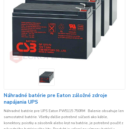
Náhradné batérie pre Eaton záložné zdroje
napájania UPS
Náhradné batérie pre UPS Eaton PW5115 750RM Balenie obsahuje len
samostatné batérie. Všetky ďalšie potrebné súčasti ako káble,
konektory, poistky a zásobník alebo kryt na batérie, je potrebné použiť z
pôvodného batériového kitu. Produkt je určený na výmenu batérií v