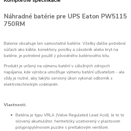
Kompletné špecifikácie
Náhradné batérie pre UPS Eaton PW5115
750RM
Balenie obsahuje len samostatné batérie. Všetky ďalšie potrebné
súčasti ako káble, konektory, poistky a zásobník alebo kryt na
batérie, je potrebné použiť z pôvodného batériového kitu.
Produkt je určený na výmenu batérií v záložných zdrojoch
napájania, kde výrobca umožňuje výmenu batérií užívateľom - ale
vždy je nutné, aby takýto servisný úkon vykonal odborník s
elektrotechnickým vzdelaním.
Vlastnosti:
Batéria je typu VRLA (Valve Regulated Lead Acid). Je to to
olovený akumulátor, hermeticky uzatvorený v plastovom
polypropylénovom puzdre s pretlakovým ventilom.