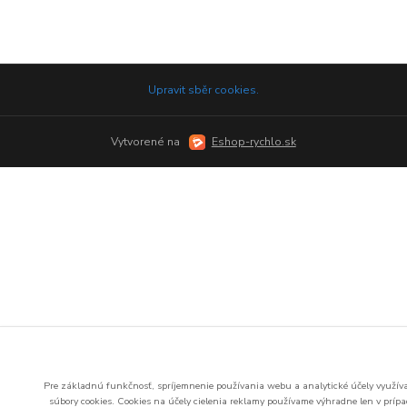
Upravit sběr cookies.
Vytvorené na
Eshop-rychlo.sk
Pre základnú funkčnosť, spríjemnenie používania webu a analytické účely využí
súbory cookies.
Cookies na účely cielenia reklamy používame výhradne len v príp