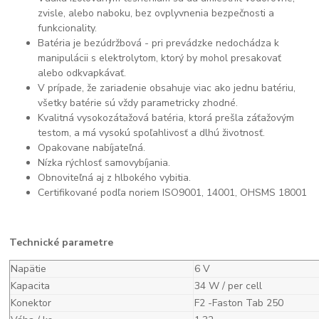
zvisle, alebo naboku, bez ovplyvnenia bezpečnosti a
funkcionality.
Batéria je bezúdržbová - pri prevádzke nedochádza k
manipulácii s elektrolytom, ktorý by mohol presakovať
alebo odkvapkávať.
V prípade, že zariadenie obsahuje viac ako jednu batériu,
všetky batérie sú vždy parametricky zhodné.
Kvalitná vysokozátažová batéria, ktorá prešla záťažovým
testom, a má vysokú spoľahlivosť a dlhú životnosť.
Opakovane nabíjateľná.
Nízka rýchlosť samovybíjania.
Obnoviteľná aj z hlbokého vybitia.
Certifikované podľa noriem ISO9001, 14001, OHSMS 18001
Technické parametre
Napätie
6 V
Kapacita
34 W / per cell
Konektor
F2 -Faston Tab 250