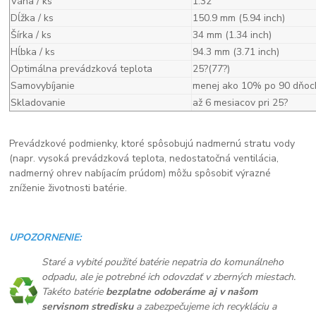
Váha / ks
1.32
Dĺžka / ks
150.9 mm (5.94 inch)
Šírka / ks
34 mm (1.34 inch)
Hĺbka / ks
94.3 mm (3.71 inch)
Optimálna prevádzková teplota
25?(77?)
Samovybíjanie
menej ako 10% po 90 dňoc
Skladovanie
až 6 mesiacov pri 25?
Prevádzkové podmienky, ktoré spôsobujú nadmernú stratu vody
(napr. vysoká prevádzková teplota, nedostatočná ventilácia,
nadmerný ohrev nabíjacím prúdom) môžu spôsobiť výrazné
zníženie životnosti batérie.
UPOZORNENIE:
Staré a vybité použité batérie nepatria do komunálneho
odpadu, ale je potrebné ich odovzdať v zberných miestach.
Takéto batérie
bezplatne odoberáme aj v našom
servisnom stredisku
a zabezpečujeme ich recykláciu a