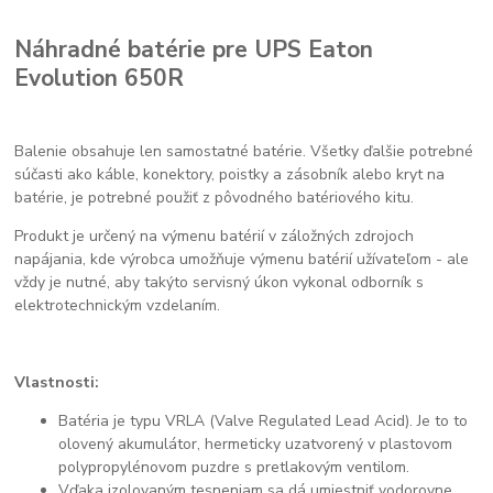
Náhradné batérie pre UPS Eaton
Evolution 650R
Balenie obsahuje len samostatné batérie. Všetky ďalšie potrebné
súčasti ako káble, konektory, poistky a zásobník alebo kryt na
batérie, je potrebné použiť z pôvodného batériového kitu.
Produkt je určený na výmenu batérií v záložných zdrojoch
napájania, kde výrobca umožňuje výmenu batérií užívateľom - ale
vždy je nutné, aby takýto servisný úkon vykonal odborník s
elektrotechnickým vzdelaním.
Vlastnosti:
Batéria je typu VRLA (Valve Regulated Lead Acid). Je to to
olovený akumulátor, hermeticky uzatvorený v plastovom
polypropylénovom puzdre s pretlakovým ventilom.
Vďaka izolovaným tesneniam sa dá umiestniť vodorovne,