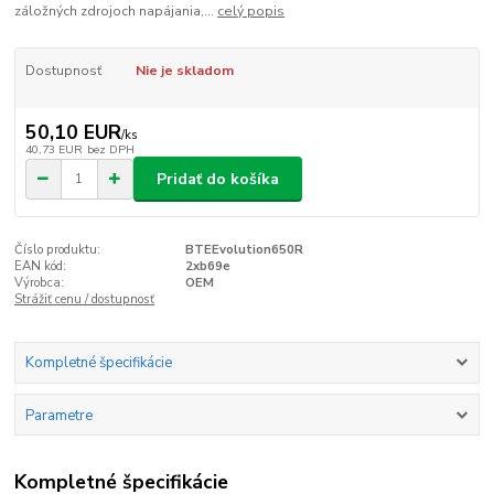
záložných zdrojoch napájania,...
celý popis
Dostupnosť
Nie je skladom
50,10 EUR
/
ks
40,73 EUR
bez DPH
Pridať do košíka
Číslo produktu:
BTEEvolution650R
EAN kód:
2xb69e
Výrobca:
OEM
Strážiť cenu / dostupnosť
Kompletné špecifikácie
Parametre
Kompletné špecifikácie