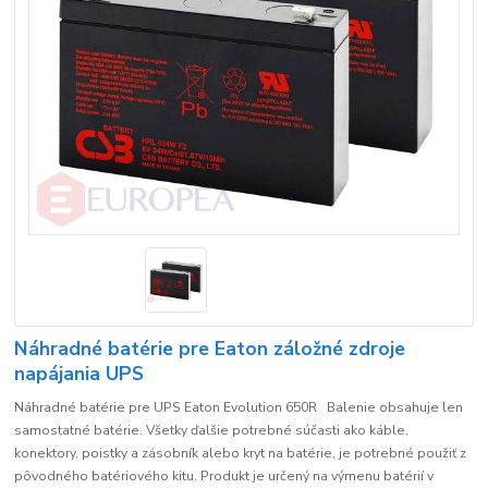
Náhradné batérie pre Eaton záložné zdroje
napájania UPS
Náhradné batérie pre UPS Eaton Evolution 650R Balenie obsahuje len
samostatné batérie. Všetky ďalšie potrebné súčasti ako káble,
konektory, poistky a zásobník alebo kryt na batérie, je potrebné použiť z
pôvodného batériového kitu. Produkt je určený na výmenu batérií v