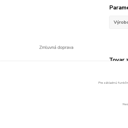
Param
Výrob
Zmluvná doprava
Tovar 
Eaton
batér
Pre základnú funkčno
Nas