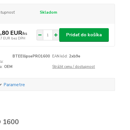
tupnosť
Skladom
,80 EUR
/
ks
Pridať do košíka
37 EUR
bez DPH
BTEEllipsePRO1600
EAN kód:
2xb9e
u:
a:
OEM
Strážiť cenu / dostupnosť
Parametre
O 1600