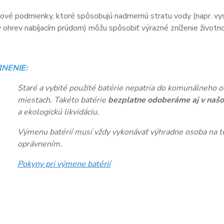
vé podmienky, ktoré spôsobujú nadmernú stratu vody (napr. vys
ohrev nabíjacím prúdom) môžu spôsobiť výrazné zníženie životnos
NENIE:
Staré a vybité použité batérie nepatria do komunálneho o
miestach. Takéto batérie
bezplatne odoberáme aj v našo
a ekologickú likvidáciu.
Výmenu batérií musí vždy vykonávať výhradne osoba na te
oprávnením.
Pokyny pri výmene batérií