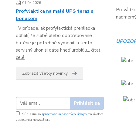
01.04.2026
Prevádzko
Profylaktika na malé UPS teraz s
nadmerný 
bonusom
V prípade, ak profylaktická prehliadka
odhalí, že slabé alebo opotrebované
UPOZOR
batérie je potrebné vymeniť, a tento
servisný úkon si dáte hneď urobiť u...
čítať
celé
Zobraziť všetky novinky
Prihlásiť sa
Súhlasím so
spracovaním osobných údajov
za účelom
zasielania newslettera.