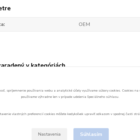
etre
ca
OEM
zaradený v kategóriách
 Ellipse náhradné
ie
sť, spríjemnenie používania webu a analytické účely využívame súbory cookies.
Cookies na 
používame výhradne len v prípade udelenia špeciálneho súhlasu.
tavenie vlastných preferencií cookies môžete kedykoľvek upraviť odkazom v spodnej časti strá
Upravit sběr cookies.
Súhlasím
Nastavenia