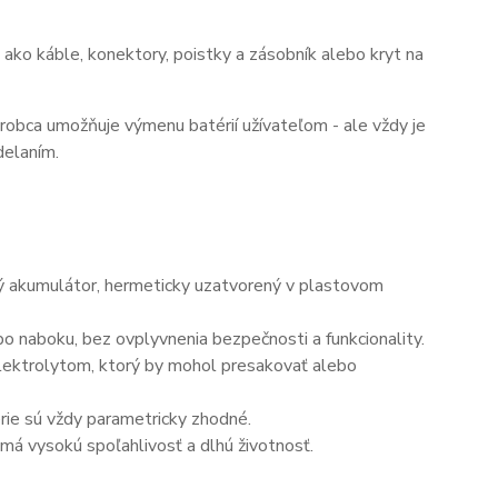
ako káble, konektory, poistky a zásobník alebo kryt na
ýrobca umožňuje výmenu batérií užívateľom - ale vždy je
delaním.
ný akumulátor, hermeticky uzatvorený v plastovom
o naboku, bez ovplyvnenia bezpečnosti a funkcionality.
elektrolytom, ktorý by mohol presakovať alebo
érie sú vždy parametricky zhodné.
má vysokú spoľahlivosť a dlhú životnosť.