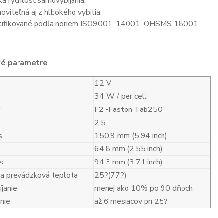
ka rýchlosť samovybíjania.
oviteľná aj z hlbokého vybitia.
tifikované podľa noriem ISO9001, 14001, OHSMS 18001
ké parametre
12 V
34 W / per cell
r
F2 -Faston Tab250
2.5
s
150.9 mm (5.94 inch)
64.8 mm (2.55 inch)
s
94.3 mm (3.71 inch)
a prevádzková teplota
25?(77?)
janie
menej ako 10% po 90 dňoch
nie
až 6 mesiacov pri 25?