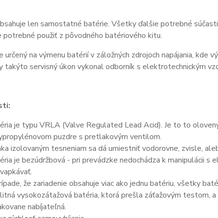
bsahuje len samostatné batérie. Všetky ďalšie potrebné súčasti 
je potrebné použiť z pôvodného batériového kitu.
e určený na výmenu batérií v záložných zdrojoch napájania, kde v
y takýto servisný úkon vykonal odborník s elektrotechnickým vz
ti:
éria je typu VRLA (Valve Regulated Lead Acid). Je to to olove
ypropylénovom puzdre s pretlakovým ventilom.
ka izolovaným tesneniam sa dá umiestniť vodorovne, zvisle, aleb
éria je bezúdržbová - pri prevádzke nedochádza k manipulácii s 
vapkávať.
rípade, že zariadenie obsahuje viac ako jednu batériu, všetky bat
litná vysokozátažová batéria, ktorá prešla záťažovým testom, a 
kovane nabíjateľná.