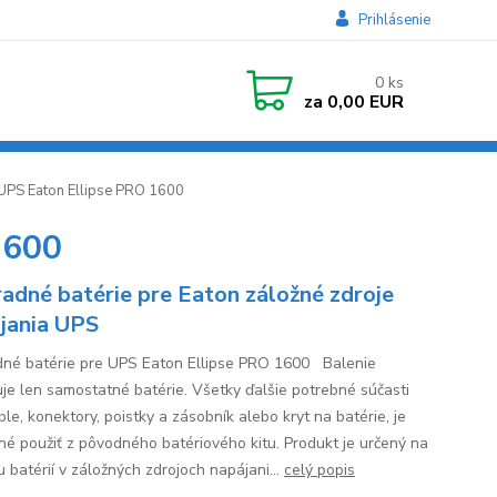
Prihlásenie
0
ks
za
0,00 EUR
 UPS Eaton Ellipse PRO 1600
1600
adné batérie pre Eaton záložné zdroje
jania UPS
né batérie pre UPS Eaton Ellipse PRO 1600 Balenie
je len samostatné batérie. Všetky ďalšie potrebné súčasti
le, konektory, poistky a zásobník alebo kryt na batérie, je
né použiť z pôvodného batériového kitu. Produkt je určený na
 batérií v záložných zdrojoch napájani...
celý popis