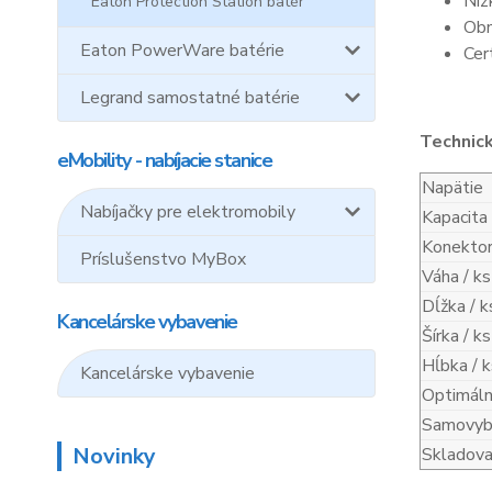
Níz
Eaton Protection Station batér
Obn
Eaton PowerWare batérie
Cer
Legrand samostatné batérie
Technic
eMobility - nabíjacie stanice
Napätie
Nabíjačky pre elektromobily
Kapacita
Konekto
Príslušenstvo MyBox
Váha / ks
Dĺžka / k
Kancelárske vybavenie
Šírka / ks
Hĺbka / k
Kancelárske vybavenie
Optimáln
Samovybí
Novinky
Skladova