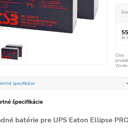
Dos
55
45,
Číslo
produkt
Výrobc
etné špecifikácie
tné špecifikácie
dné batérie pre UPS Eaton Ellipse PR