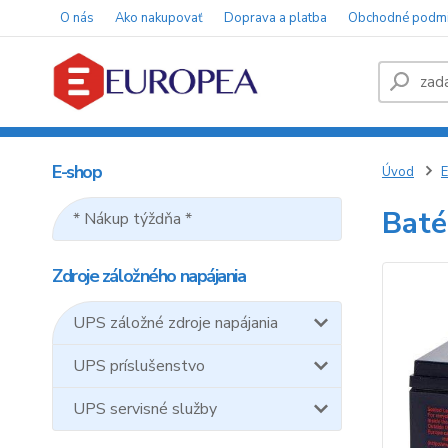
O nás
Ako nakupovať
Doprava a platba
Obchodné podm
E-shop
Úvod
E
Baté
* Nákup týždňa *
Zdroje záložného napájania
UPS záložné zdroje napájania
UPS príslušenstvo
UPS servisné služby