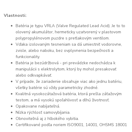
Vlastnosti:
Batéria je typu VRLA (Valve Regulated Lead Acid). Je to to
olovený akumulátor, hermeticky uzatvorený v plastovom
polypropylénovom puzdre s pretlakovým ventilom.
Vďaka izolovaným tesneniam sa dá umiestniť vodorovne,
zvisle, alebo naboku, bez ovplyvnenia bezpečnosti a
funkcionality.
Batéria je bezúdržbová - pri prevádzke nedochádza k
manipulácii s elektrolytom, ktorý by mohol presakovať
alebo odkvapkávať.
V prípade, že zariadenie obsahuje viac ako jednu batériu,
všetky batérie sú vždy parametricky zhodné.
Kvalitná vysokozátažová batéria, ktorá prešla záťažovým
testom, a má vysokú spoľahlivosť a dlhú životnosť.
Opakovane nabíjateľná.
Nízka rýchlosť samovybíjania.
Obnoviteľná aj z hlbokého vybitia.
Certifikované podľa noriem ISO9001, 14001, OHSMS 18001