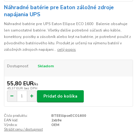
Náhradné batérie pre Eaton záložné zdroje
napájania UPS
Náhradné batérie pre UPS Eaton Ellipse ECO 1600 Balenie obsahuje
len samostatné batérie. Všetky ďalšie potrebné súčasti ako káble,
konektory, poistky a zásobník alebo kryt na batérie, je potrebné použiť z
pôvodného batériového kitu. Produkt je určený na výmenu batérií v
záložných zdrojoch napájani...
celý popis
Dostupnosť
Skladom
55,80 EUR
/
ks
45,37 EUR
bez DPH
Pridať do košíka
Číslo produktu:
BTEEllipseECO1600
EAN kód:
2xb9e
Výrobca:
OEM
Strážiť cenu / dostupnosť