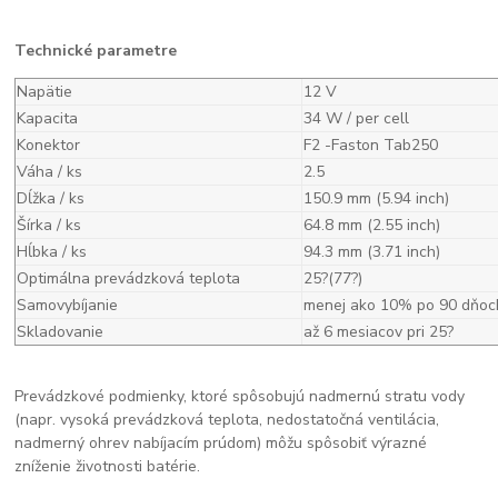
Technické parametre
Napätie
12 V
Kapacita
34 W / per cell
Konektor
F2 -Faston Tab250
Váha / ks
2.5
Dĺžka / ks
150.9 mm (5.94 inch)
Šírka / ks
64.8 mm (2.55 inch)
Hĺbka / ks
94.3 mm (3.71 inch)
Optimálna prevádzková teplota
25?(77?)
Samovybíjanie
menej ako 10% po 90 dňoc
Skladovanie
až 6 mesiacov pri 25?
Prevádzkové podmienky, ktoré spôsobujú nadmernú stratu vody
(napr. vysoká prevádzková teplota, nedostatočná ventilácia,
nadmerný ohrev nabíjacím prúdom) môžu spôsobiť výrazné
zníženie životnosti batérie.