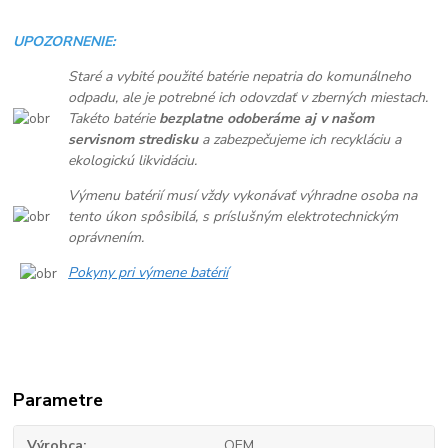
UPOZORNENIE:
Staré a vybité použité batérie nepatria do komunálneho
odpadu, ale je potrebné ich odovzdať v zberných miestach.
Takéto batérie
bezplatne odoberáme aj v našom
servisnom stredisku
a zabezpečujeme ich recykláciu a
ekologickú likvidáciu.
Výmenu batérií musí vždy vykonávať výhradne osoba na
tento úkon spôsibilá, s príslušným elektrotechnickým
oprávnením.
Pokyny pri výmene batérií
Parametre
Výrobca
OEM