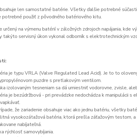
bsahuje len samostatné batérie. Všetky ďalšie potrebné súčasti 
je potrebné použiť z pôvodného batériového kitu.
e určený na výmenu batérií v záložných zdrojoch napájania, kde v
y takýto servisný úkon vykonal odborník s elektrotechnickým vz
ti:
éria je typu VRLA (Valve Regulated Lead Acid). Je to to olove
ypropylénovom puzdre s pretlakovým ventilom.
ka izolovaným tesneniam sa dá umiestniť vodorovne, zvisle, aleb
éria je bezúdržbová - pri prevádzke nedochádza k manipulácii s 
vapkávať.
rípade, že zariadenie obsahuje viac ako jednu batériu, všetky bat
litná vysokozátažová batéria, ktorá prešla záťažovým testom, a 
kovane nabíjateľná.
ka rýchlosť samovybíjania.