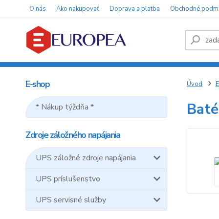
O nás
Ako nakupovať
Doprava a platba
Obchodné podm
E-shop
Úvod
E
Baté
* Nákup týždňa *
Zdroje záložného napájania
UPS záložné zdroje napájania
UPS príslušenstvo
UPS servisné služby