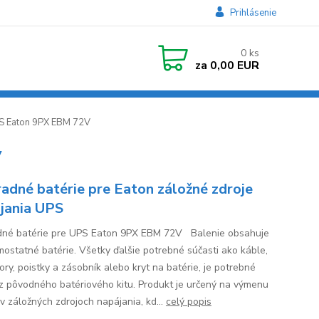
Prihlásenie
0
ks
za
0,00 EUR
PS Eaton 9PX EBM 72V
V
adné batérie pre Eaton záložné zdroje
jania UPS
né batérie pre UPS Eaton 9PX EBM 72V Balenie obsahuje
mostatné batérie. Všetky ďalšie potrebné súčasti ako káble,
ory, poistky a zásobník alebo kryt na batérie, je potrebné
 z pôvodného batériového kitu. Produkt je určený na výmenu
 v záložných zdrojoch napájania, kd...
celý popis