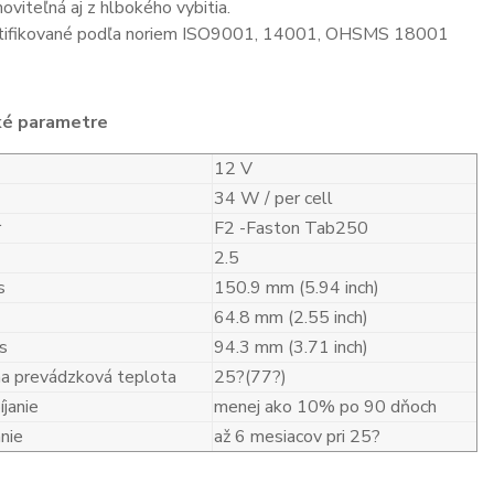
oviteľná aj z hlbokého vybitia.
tifikované podľa noriem ISO9001, 14001, OHSMS 18001
ké parametre
12 V
34 W / per cell
r
F2 -Faston Tab250
2.5
s
150.9 mm (5.94 inch)
64.8 mm (2.55 inch)
s
94.3 mm (3.71 inch)
a prevádzková teplota
25?(77?)
janie
menej ako 10% po 90 dňoch
nie
až 6 mesiacov pri 25?