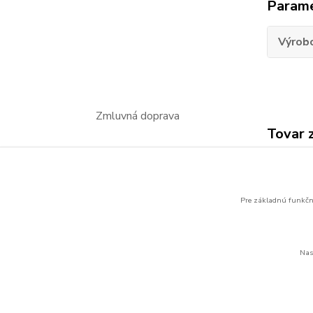
Param
Výrob
Zmluvná doprava
Tovar 
Eato
batér
Pre základnú funkčno
Nas