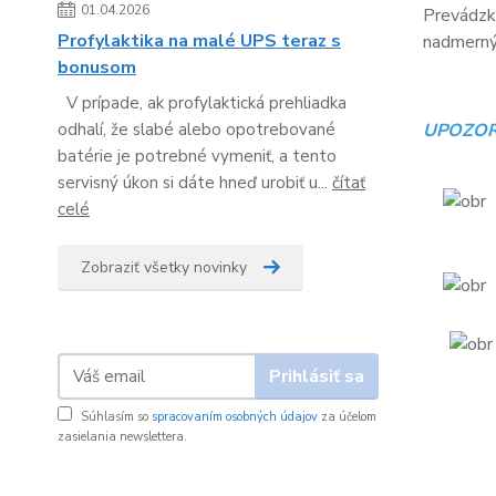
01.04.2026
Prevádzko
Profylaktika na malé UPS teraz s
nadmerný 
bonusom
V prípade, ak profylaktická prehliadka
odhalí, že slabé alebo opotrebované
UPOZOR
batérie je potrebné vymeniť, a tento
servisný úkon si dáte hneď urobiť u...
čítať
celé
Zobraziť všetky novinky
Prihlásiť sa
Súhlasím so
spracovaním osobných údajov
za účelom
zasielania newslettera.