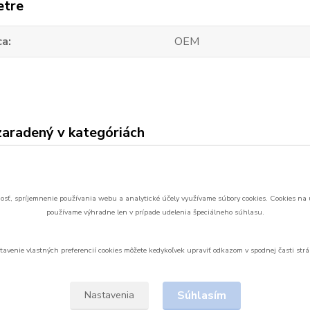
etre
ca
OEM
zaradený v kategóriách
n 9PX náhradné
ie
sť, spríjemnenie používania webu a analytické účely využívame súbory cookies.
Cookies na 
používame výhradne len v prípade udelenia špeciálneho súhlasu.
tavenie vlastných preferencií cookies môžete kedykoľvek upraviť odkazom v spodnej časti strá
Upravit sběr cookies.
Súhlasím
Nastavenia