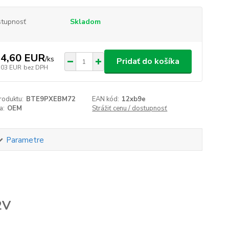
tupnosť
Skladom
4,60 EUR
/
ks
Pridať do košíka
,03 EUR
bez DPH
roduktu:
BTE9PXEBM72
EAN kód:
12xb9e
a:
OEM
Strážiť cenu / dostupnosť
Parametre
2V