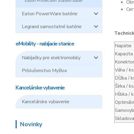
Eaton Protection Station batér
Obn
Cer
Eaton PowerWare batérie
Legrand samostatné batérie
Technic
eMobility - nabíjacie stanice
Napätie
Kapacita
Nabíjačky pre elektromobily
Konekto
Váha / ks
Príslušenstvo MyBox
Dĺžka / k
Šírka / ks
Kancelárske vybavenie
Hĺbka / k
Kancelárske vybavenie
Optimáln
Samovybí
Skladova
Novinky