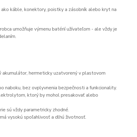
ako káble, konektory, poistky a zásobník alebo kryt na
ýrobca umožňuje výmenu batérií užívateľom - ale vždy je
delaním.
ný akumulátor, hermeticky uzatvorený v plastovom
o naboku, bez ovplyvnenia bezpečnosti a funkcionality.
elektrolytom, ktorý by mohol presakovať alebo
érie sú vždy parametricky zhodné.
má vysokú spoľahlivosť a dlhú životnosť.