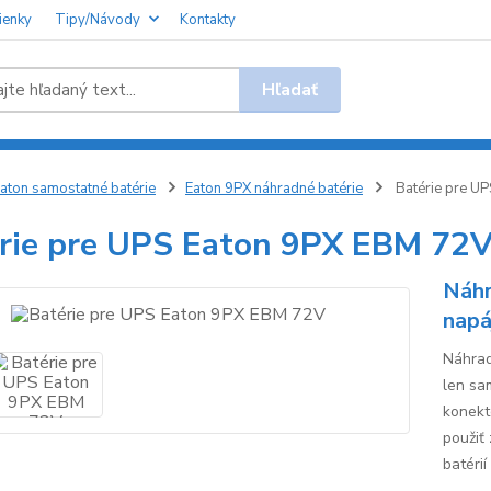
ienky
Tipy/Návody
Kontakty
Hľadať
aton samostatné batérie
Eaton 9PX náhradné batérie
Batérie pre U
rie pre UPS Eaton 9PX EBM 72
Náhr
napá
Náhrad
len sa
konekt
použiť
batérií