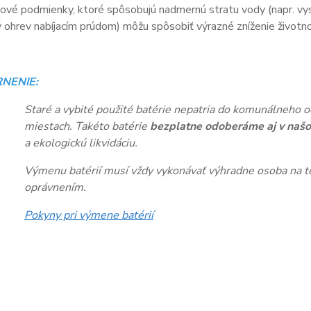
vé podmienky, ktoré spôsobujú nadmernú stratu vody (napr. vys
ohrev nabíjacím prúdom) môžu spôsobiť výrazné zníženie životnos
NENIE:
Staré a vybité použité batérie nepatria do komunálneho o
miestach. Takéto batérie
bezplatne odoberáme aj v našo
a ekologickú likvidáciu.
Výmenu batérií musí vždy vykonávať výhradne osoba na te
oprávnením.
Pokyny pri výmene batérií