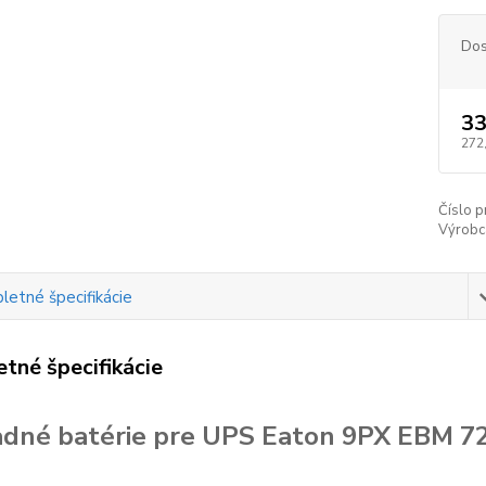
Dos
33
272
Číslo p
Výrobc
etné špecifikácie
tné špecifikácie
dné batérie pre UPS Eaton 9PX EBM 7