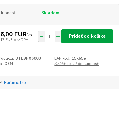
tupnosť
Skladom
6,00 EUR
/
ks
Pridať do košíka
,17 EUR
bez DPH
roduktu:
BTE9PX6000
EAN kód:
15xb5e
a:
OEM
Strážiť cenu / dostupnosť
Parametre