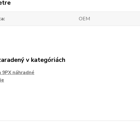
etre
ca
OEM
zaradený v kategóriách
n 9PX náhradné
ie