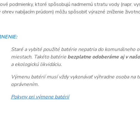
vé podmienky, ktoré spôsobujú nadmernú stratu vody (napr. vys
ohrev nabíjacím prúdom) môžu spôsobiť výrazné zníženie životnos
NENIE:
Staré a vybité použité batérie nepatria do komunálneho o
miestach. Takéto batérie
bezplatne odoberáme aj v našo
a ekologickú likvidáciu.
Výmenu batérií musí vždy vykonávať výhradne osoba na te
oprávnením.
Pokyny pri výmene batérií