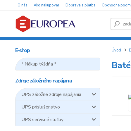
O nás
Ako nakupovať
Doprava a platba
Obchodné podm
E-shop
Úvod
E
Baté
* Nákup týždňa *
Zdroje záložného napájania
UPS záložné zdroje napájania
UPS príslušenstvo
UPS servisné služby