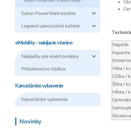
Eaton Protection Station batér
Obn
Cer
Eaton PowerWare batérie
Legrand samostatné batérie
Technic
eMobility - nabíjacie stanice
Napätie
Kapacita
Nabíjačky pre elektromobily
Konekto
Váha / ks
Príslušenstvo MyBox
Dĺžka / k
Šírka / ks
Kancelárske vybavenie
Hĺbka / k
Kancelárske vybavenie
Optimáln
Samovybí
Skladova
Novinky