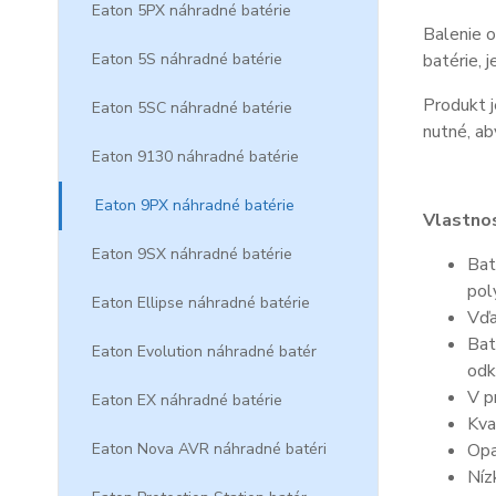
Eaton 5PX náhradné batérie
Balenie o
Eaton 5S náhradné batérie
batérie, 
Produkt j
Eaton 5SC náhradné batérie
nutné, ab
Eaton 9130 náhradné batérie
Eaton 9PX náhradné batérie
Vlastnos
Eaton 9SX náhradné batérie
Bat
pol
Eaton Ellipse náhradné batérie
Vďa
Bat
Eaton Evolution náhradné batér
odk
V p
Eaton EX náhradné batérie
Kva
Eaton Nova AVR náhradné batéri
Opa
Níz