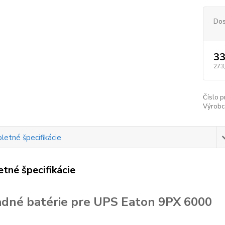
Dos
33
273
Číslo p
Výrobc
etné špecifikácie
tné špecifikácie
dné batérie pre UPS Eaton 9PX 6000