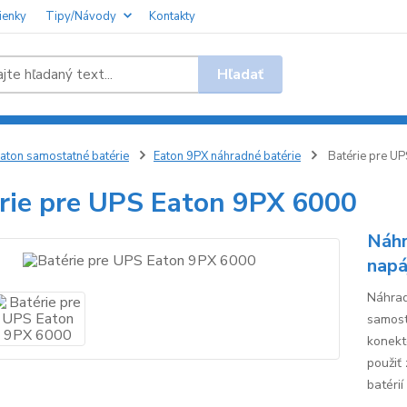
ienky
Tipy/Návody
Kontakty
Hľadať
aton samostatné batérie
Eaton 9PX náhradné batérie
Batérie pre U
rie pre UPS Eaton 9PX 6000
Náhr
napá
Náhrad
samost
konekt
použiť
batérií