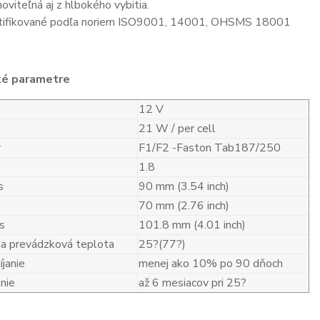
oviteľná aj z hlbokého vybitia.
tifikované podľa noriem ISO9001, 14001, OHSMS 18001
ké parametre
12 V
21 W / per cell
r
F1/F2 -Faston Tab187/250
1.8
s
90 mm (3.54 inch)
70 mm (2.76 inch)
s
101.8 mm (4.01 inch)
a prevádzková teplota
25?(77?)
janie
menej ako 10% po 90 dňoch
nie
až 6 mesiacov pri 25?