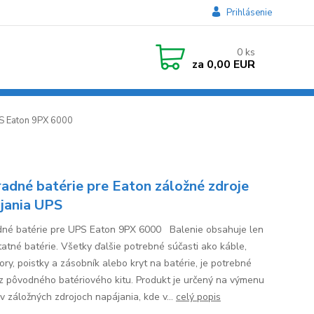
Prihlásenie
0
ks
za
0,00 EUR
PS Eaton 9PX 6000
adné batérie pre Eaton záložné zdroje
jania UPS
né batérie pre UPS Eaton 9PX 6000 Balenie obsahuje len
atné batérie. Všetky ďalšie potrebné súčasti ako káble,
ory, poistky a zásobník alebo kryt na batérie, je potrebné
 z pôvodného batériového kitu. Produkt je určený na výmenu
 v záložných zdrojoch napájania, kde v...
celý popis