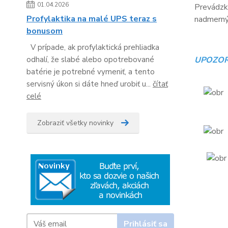
01.04.2026
Prevádzko
Profylaktika na malé UPS teraz s
nadmerný 
bonusom
V prípade, ak profylaktická prehliadka
odhalí, že slabé alebo opotrebované
UPOZOR
batérie je potrebné vymeniť, a tento
servisný úkon si dáte hneď urobiť u...
čítať
celé
Zobraziť všetky novinky
Prihlásiť sa