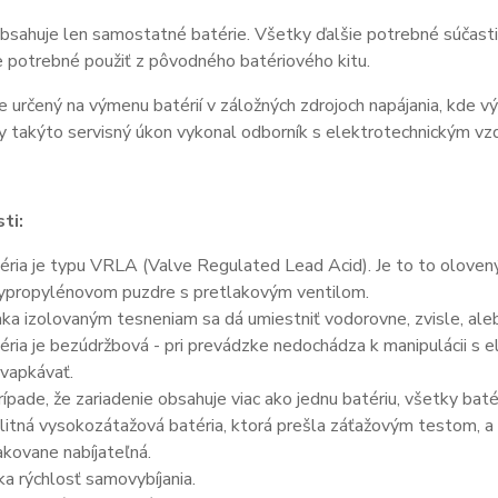
bsahuje len samostatné batérie. Všetky ďalšie potrebné súčasti 
je potrebné použiť z pôvodného batériového kitu.
e určený na výmenu batérií v záložných zdrojoch napájania, kde v
y takýto servisný úkon vykonal odborník s elektrotechnickým vz
ti:
éria je typu VRLA (Valve Regulated Lead Acid). Je to to olove
ypropylénovom puzdre s pretlakovým ventilom.
ka izolovaným tesneniam sa dá umiestniť vodorovne, zvisle, aleb
éria je bezúdržbová - pri prevádzke nedochádza k manipulácii s 
vapkávať.
rípade, že zariadenie obsahuje viac ako jednu batériu, všetky bat
litná vysokozátažová batéria, ktorá prešla záťažovým testom, a 
kovane nabíjateľná.
ka rýchlosť samovybíjania.