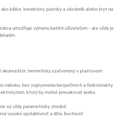
ako káble, konektory, poistky a zásobník alebo kryt na
ýrobca umožňuje výmenu batérií užívateľom - ale vždy je
delaním.
ný akumulátor, hermeticky uzatvorený v plastovom
o naboku, bez ovplyvnenia bezpečnosti a funkcionality.
elektrolytom, ktorý by mohol presakovať alebo
érie sú vždy parametricky zhodné.
má vysokú spoľahlivosť a dlhú životnosť.