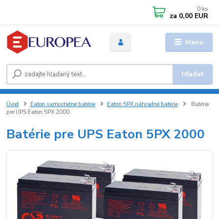
0
ks
za
0,00 EUR
Menu
Hľadať
Úvod
Eaton samostatné batérie
Eaton 5PX náhradné batérie
Batérie
pre UPS Eaton 5PX 2000
Batérie pre UPS Eaton 5PX 2000