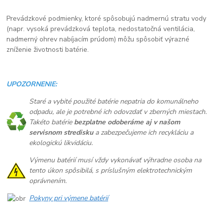
Prevádzkové podmienky, ktoré spôsobujú nadmernú stratu vody
(napr. vysoká prevádzková teplota, nedostatočná ventilácia,
nadmerný ohrev nabíjacím prúdom) môžu spôsobiť výrazné
zníženie životnosti batérie.
UPOZORNENIE:
Staré a vybité použité batérie nepatria do komunálneho
odpadu, ale je potrebné ich odovzdať v zberných miestach.
Takéto batérie
bezplatne odoberáme aj v našom
servisnom stredisku
a zabezpečujeme ich recykláciu a
ekologickú likvidáciu.
Výmenu batérií musí vždy vykonávať výhradne osoba na
tento úkon spôsibilá, s príslušným elektrotechnickým
oprávnením.
Pokyny pri výmene batérií