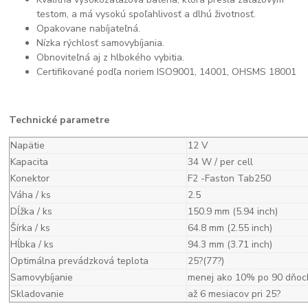
testom, a má vysokú spoľahlivosť a dlhú životnosť.
Opakovane nabíjateľná.
Nízka rýchlosť samovybíjania.
Obnoviteľná aj z hlbokého vybitia.
Certifikované podľa noriem ISO9001, 14001, OHSMS 18001
Technické parametre
Napätie
12 V
Kapacita
34 W / per cell
Konektor
F2 -Faston Tab250
Váha / ks
2.5
Dĺžka / ks
150.9 mm (5.94 inch)
Šírka / ks
64.8 mm (2.55 inch)
Hĺbka / ks
94.3 mm (3.71 inch)
Optimálna prevádzková teplota
25?(77?)
Samovybíjanie
menej ako 10% po 90 dňoc
Skladovanie
až 6 mesiacov pri 25?