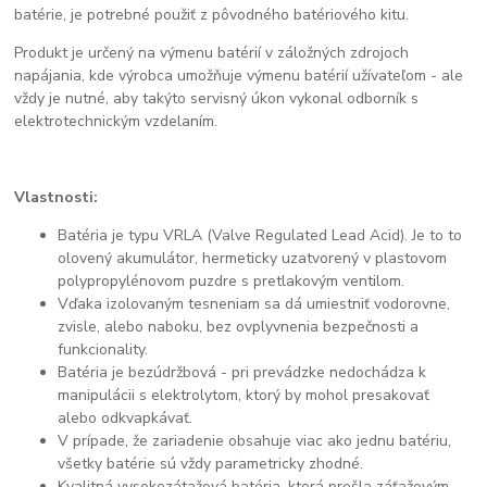
batérie, je potrebné použiť z pôvodného batériového kitu.
Produkt je určený na výmenu batérií v záložných zdrojoch
napájania, kde výrobca umožňuje výmenu batérií užívateľom - ale
vždy je nutné, aby takýto servisný úkon vykonal odborník s
elektrotechnickým vzdelaním.
Vlastnosti:
Batéria je typu VRLA (Valve Regulated Lead Acid). Je to to
olovený akumulátor, hermeticky uzatvorený v plastovom
polypropylénovom puzdre s pretlakovým ventilom.
Vďaka izolovaným tesneniam sa dá umiestniť vodorovne,
zvisle, alebo naboku, bez ovplyvnenia bezpečnosti a
funkcionality.
Batéria je bezúdržbová - pri prevádzke nedochádza k
manipulácii s elektrolytom, ktorý by mohol presakovať
alebo odkvapkávať.
V prípade, že zariadenie obsahuje viac ako jednu batériu,
všetky batérie sú vždy parametricky zhodné.
Kvalitná vysokozátažová batéria, ktorá prešla záťažovým