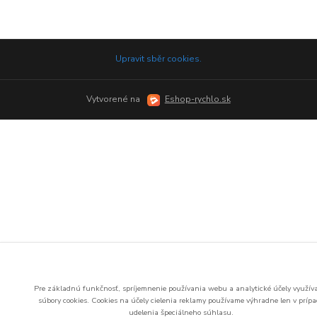
Upravit sběr cookies.
Vytvorené na
Eshop-rychlo.sk
Pre základnú funkčnosť, spríjemnenie používania webu a analytické účely využí
súbory cookies.
Cookies na účely cielenia reklamy používame výhradne len v príp
udelenia špeciálneho súhlasu.