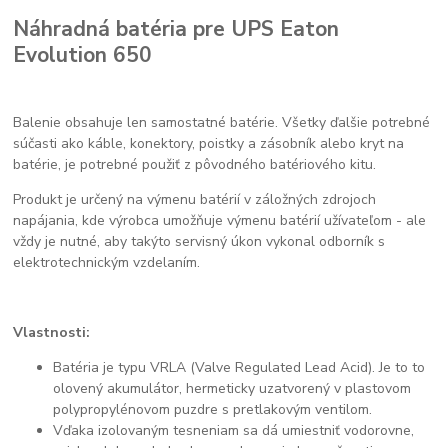
Náhradná batéria pre UPS Eaton
Evolution 650
Balenie obsahuje len samostatné batérie. Všetky ďalšie potrebné
súčasti ako káble, konektory, poistky a zásobník alebo kryt na
batérie, je potrebné použiť z pôvodného batériového kitu.
Produkt je určený na výmenu batérií v záložných zdrojoch
napájania, kde výrobca umožňuje výmenu batérií užívateľom - ale
vždy je nutné, aby takýto servisný úkon vykonal odborník s
elektrotechnickým vzdelaním.
Vlastnosti:
Batéria je typu VRLA (Valve Regulated Lead Acid). Je to to
olovený akumulátor, hermeticky uzatvorený v plastovom
polypropylénovom puzdre s pretlakovým ventilom.
Vďaka izolovaným tesneniam sa dá umiestniť vodorovne,