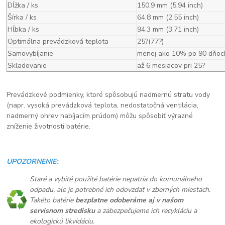
Dĺžka / ks
150.9 mm (5.94 inch)
Šírka / ks
64.8 mm (2.55 inch)
Hĺbka / ks
94.3 mm (3.71 inch)
Optimálna prevádzková teplota
25?(77?)
Samovybíjanie
menej ako 10% po 90 dňoc
Skladovanie
až 6 mesiacov pri 25?
Prevádzkové podmienky, ktoré spôsobujú nadmernú stratu vody
(napr. vysoká prevádzková teplota, nedostatočná ventilácia,
nadmerný ohrev nabíjacím prúdom) môžu spôsobiť výrazné
zníženie životnosti batérie.
UPOZORNENIE:
Staré a vybité použité batérie nepatria do komunálneho
odpadu, ale je potrebné ich odovzdať v zberných miestach.
Takéto batérie
bezplatne odoberáme aj v našom
servisnom stredisku
a zabezpečujeme ich recykláciu a
ekologickú likvidáciu.