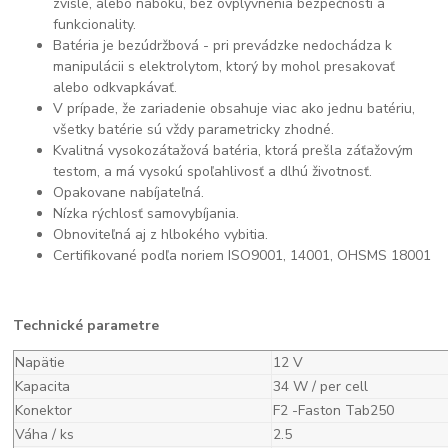
zvisle, alebo naboku, bez ovplyvnenia bezpečnosti a
funkcionality.
Batéria je bezúdržbová - pri prevádzke nedochádza k
manipulácii s elektrolytom, ktorý by mohol presakovať
alebo odkvapkávať.
V prípade, že zariadenie obsahuje viac ako jednu batériu,
všetky batérie sú vždy parametricky zhodné.
Kvalitná vysokozátažová batéria, ktorá prešla záťažovým
testom, a má vysokú spoľahlivosť a dlhú životnosť.
Opakovane nabíjateľná.
Nízka rýchlosť samovybíjania.
Obnoviteľná aj z hlbokého vybitia.
Certifikované podľa noriem ISO9001, 14001, OHSMS 18001
Technické parametre
Napätie
12 V
Kapacita
34 W / per cell
Konektor
F2 -Faston Tab250
Váha / ks
2.5