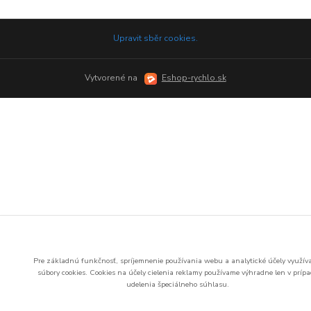
Upravit sběr cookies.
Vytvorené na
Eshop-rychlo.sk
Pre základnú funkčnosť, spríjemnenie používania webu a analytické účely využí
súbory cookies.
Cookies na účely cielenia reklamy používame výhradne len v príp
udelenia špeciálneho súhlasu.