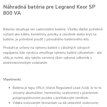
Náhradná batéria pre Legrand Keor SP
800 VA
Balenie obsahuje len samostatné batérie. Všetky ďalšie potrebné
súčasti ako káble, konektory, poistky a zásobník alebo kryt na
batérie, je potrebné použiť z pôvodného batériového kitu.
Produkt je určený na výmenu batérií v záložných zdrojoch
napájania, kde výrobca umožňuje výmenu batérií užívateľom - ale
vždy je nutné, aby takýto servisný úkon vykonal odborník s
elektrotechnickým vzdelaním.
Vlastnosti:
Batéria je typu VRLA (Valve Regulated Lead Acid). Je to to
olovený akumulátor, hermeticky uzatvorený v plastovom
polypropylénovom puzdre s pretlakovým ventilom.
Vďaka izolovaným tesneniam sa dá umiestniť vodorovne,