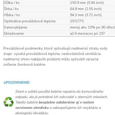
Dĺžka / ks
150.9 mm (5.94 inch)
Šírka / ks
64.8 mm (2.55 inch)
Hĺbka / ks
94.3 mm (3.71 inch)
Optimálna prevádzková teplota
25?(77?)
Samovybíjanie
menej ako 10% po 90 dňoc
Skladovanie
až 6 mesiacov pri 25?
Prevádzkové podmienky, ktoré spôsobujú nadmernú stratu vody
(napr. vysoká prevádzková teplota, nedostatočná ventilácia,
nadmerný ohrev nabíjacím prúdom) môžu spôsobiť výrazné
zníženie životnosti batérie.
UPOZORNENIE:
Staré a vybité použité batérie nepatria do komunálneho
odpadu, ale je potrebné ich odovzdať v zberných miestach.
Takéto batérie
bezplatne odoberáme aj v našom
servisnom stredisku
a zabezpečujeme ich recykláciu a
ekologickú likvidáciu.