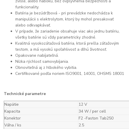
zvisle, alebo naboku, bez ovplyvnenia bezpečnosti a
funkcionality.
Batéria je bezúdržbová - pri prevádzke nedochádza k
manipulácii s elektrolytom, ktorý by mohol presakovať
alebo odkvapkávať.
V prípade, že zariadenie obsahuje viac ako jednu batériu,
všetky batérie sú vždy parametricky zhodné.
Kvalitná vysokozátažová batéria, ktorá prešla záťažovým
testom, a má vysokú spoľahlivosť a dlhú životnosť.
Opakovane nabíjateľná.
Nízka rýchlosť samovybíjania.
Obnoviteľná aj z hlbokého vybitia.
Certifikované podľa noriem ISO9001, 14001, OHSMS 18001
Technické parametre
Napätie
12 V
Kapacita
34 W / per cell
Konektor
F2 -Faston Tab250
Váha / ks
2.5