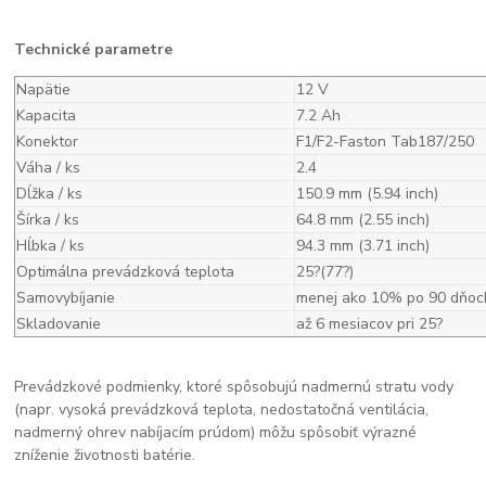
Technické parametre
Napätie
12 V
Kapacita
7.2 Ah
Konektor
F1/F2-Faston Tab187/250
Váha / ks
2.4
Dĺžka / ks
150.9 mm (5.94 inch)
Šírka / ks
64.8 mm (2.55 inch)
Hĺbka / ks
94.3 mm (3.71 inch)
Optimálna prevádzková teplota
25?(77?)
Samovybíjanie
menej ako 10% po 90 dňoc
Skladovanie
až 6 mesiacov pri 25?
Prevádzkové podmienky, ktoré spôsobujú nadmernú stratu vody
(napr. vysoká prevádzková teplota, nedostatočná ventilácia,
nadmerný ohrev nabíjacím prúdom) môžu spôsobiť výrazné
zníženie životnosti batérie.