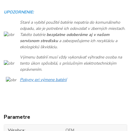
UPOZORNENIE:
Staré a vybité použité batérie nepatria do komunálneho
odpadu, ale je potrebné ich odovzdať v zberných miestach.
Takéto batérie
bezplatne odoberáme aj v našom
servisnom stredisku
a zabezpečujeme ich recykláciu a
ekologickú likvidáciu.
Výmenu batérií musí vždy vykonávať výhradne osoba na
tento úkon spôsibilá, s príslušným elektrotechnickým
oprávnením.
Pokyny pri výmene batérií
Parametre
Výrobca
OEM