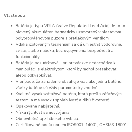
Vlastnosti:
Batéria je typu VRLA (Valve Regulated Lead Acid). Je to to
olovený akumulátor, hermeticky uzatvorený v plastovom
polypropylénovom puzdre s pretlakovým ventilom.
Vďaka izolovaným tesneniam sa dá umiestniť vodorovne,
zvisle, alebo naboku, bez ovplyvnenia bezpečnosti a
funkcionality.
Batéria je bezúdržbová - pri prevádzke nedochádza k
manipulácii s elektrolytom, ktorý by mohol presakovať
alebo odkvapkávať.
V prípade, že zariadenie obsahuje viac ako jednu batériu,
všetky batérie sú vždy parametricky zhodné.
Kvalitná vysokozátažová batéria, ktorá prešla záťažovým
testom, a má vysokú spoľahlivosť a dlhú životnosť.
Opakovane nabíjateľná.
Nízka rýchlosť samovybíjania.
Obnoviteľná aj z hlbokého vybitia.
Certifikované podľa noriem ISO9001, 14001, OHSMS 18001