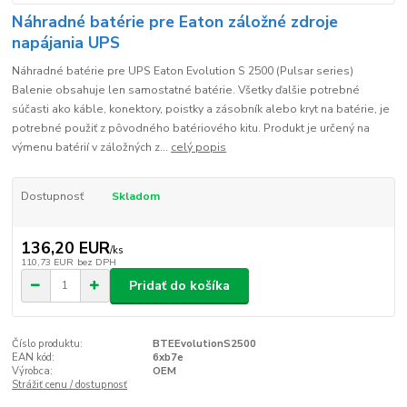
Náhradné batérie pre Eaton záložné zdroje
napájania UPS
Náhradné batérie pre UPS Eaton Evolution S 2500 (Pulsar series)
Balenie obsahuje len samostatné batérie. Všetky ďalšie potrebné
súčasti ako káble, konektory, poistky a zásobník alebo kryt na batérie, je
potrebné použiť z pôvodného batériového kitu. Produkt je určený na
výmenu batérií v záložných z...
celý popis
Dostupnosť
Skladom
136,20 EUR
/
ks
110,73 EUR
bez DPH
Pridať do košíka
Číslo produktu:
BTEEvolutionS2500
EAN kód:
6xb7e
Výrobca:
OEM
Strážiť cenu / dostupnosť