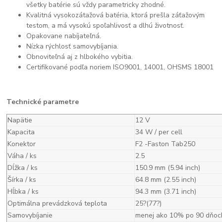
všetky batérie sú vždy parametricky zhodné.
Kvalitná vysokozátažová batéria, ktorá prešla záťažovým
testom, a má vysokú spoľahlivosť a dlhú životnosť.
Opakovane nabíjateľná.
Nízka rýchlosť samovybíjania.
Obnoviteľná aj z hlbokého vybitia.
Certifikované podľa noriem ISO9001, 14001, OHSMS 18001
Technické parametre
Napätie
12 V
Kapacita
34 W / per cell
Konektor
F2 -Faston Tab250
Váha / ks
2.5
Dĺžka / ks
150.9 mm (5.94 inch)
Šírka / ks
64.8 mm (2.55 inch)
Hĺbka / ks
94.3 mm (3.71 inch)
Optimálna prevádzková teplota
25?(77?)
Samovybíjanie
menej ako 10% po 90 dňoc