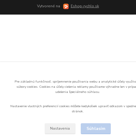
Vytvorené na
Eshop-rychlo.sk
Pre základnú funkčnosť, spríjemnenie používania webu a analytické účely využí
súbory cookies.
Cookies na účely cielenia reklamy používame výhradne len v príp
udelenia špeciálneho súhlasu.
Nastavenie vlastných preferencií cookies môžete kedykoľvek upraviť odkazom v spodne
stránok.
Súhlasím
Nastavenia