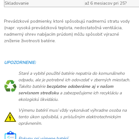
Skladovanie
až 6 mesiacov pri 25?
Prevádzkové podmienky, ktoré spôsobujú nadmernú stratu vody
(napr. vysoká prevádzková teplota, nedostatočná ventilácia,
nadmerný ohrev nabíjacím prúdom) môžu spôsobiť výrazné
zníženie životnosti batérie.
UPOZORNENIE:
Staré a vybité použité batérie nepatria do komunálneho
odpadu, ale je potrebné ich odovzdať v zberných miestach.
Takéto batérie
bezplatne odoberáme aj v našom
servisnom stredisku
a zabezpečujeme ich recykláciu a
ekologickú likvidáciu.
Výmenu batérií musí vždy vykonávať výhradne osoba na
tento úkon spôsibilá, s príslušným elektrotechnickým
oprávnením.
Pokyny pri výmene batérií