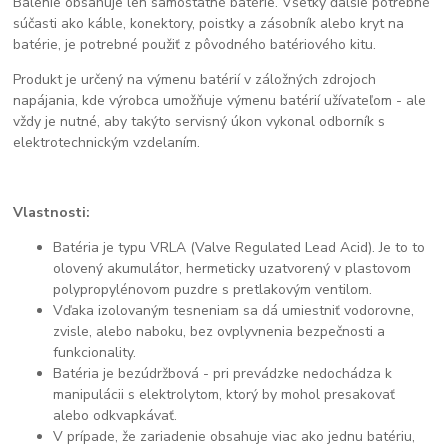
Balenie obsahuje len samostatné batérie. Všetky ďalšie potrebné
súčasti ako káble, konektory, poistky a zásobník alebo kryt na
batérie, je potrebné použiť z pôvodného batériového kitu.
Produkt je určený na výmenu batérií v záložných zdrojoch
napájania, kde výrobca umožňuje výmenu batérií užívateľom - ale
vždy je nutné, aby takýto servisný úkon vykonal odborník s
elektrotechnickým vzdelaním.
Vlastnosti:
Batéria je typu VRLA (Valve Regulated Lead Acid). Je to to
olovený akumulátor, hermeticky uzatvorený v plastovom
polypropylénovom puzdre s pretlakovým ventilom.
Vďaka izolovaným tesneniam sa dá umiestniť vodorovne,
zvisle, alebo naboku, bez ovplyvnenia bezpečnosti a
funkcionality.
Batéria je bezúdržbová - pri prevádzke nedochádza k
manipulácii s elektrolytom, ktorý by mohol presakovať
alebo odkvapkávať.
V prípade, že zariadenie obsahuje viac ako jednu batériu,