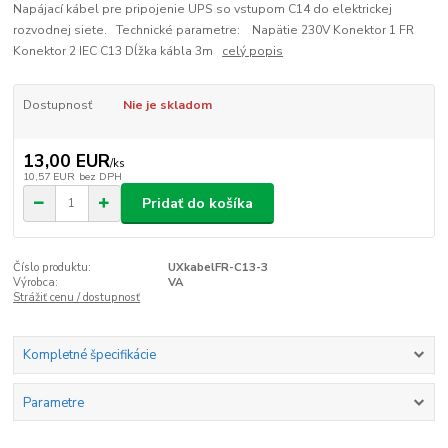
Napájací kábel pre pripojenie UPS so vstupom C14 do elektrickej
rozvodnej siete. Technické parametre: Napätie 230V Konektor 1 FR
Konektor 2 IEC C13 Dĺžka kábla 3m
celý popis
Dostupnosť
Nie je skladom
13,00 EUR
/
ks
10,57 EUR
bez DPH
Pridať do košíka
Číslo produktu:
UXkabelFR-C13-3
Výrobca:
VA
Strážiť cenu / dostupnosť
Kompletné špecifikácie
Parametre