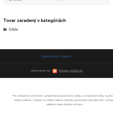
Tovar zaradený v kategóriách
Káble
Upravit sběr cookies.
Vytvorené na
Eshop-rychlo.sk
Pre základnú funkčnosť, spríjemnenie používania webu a analytické účely využí
súbory cookies.
Cookies na účely cielenia reklamy používame výhradne len v príp
udelenia špeciálneho súhlasu.