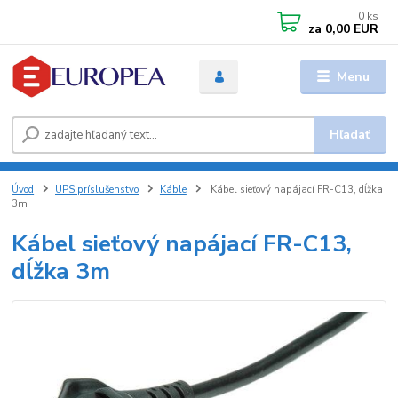
0
ks
za
0,00 EUR
Menu
Hľadať
Úvod
UPS príslušenstvo
Káble
Kábel sieťový napájací FR-C13, dĺžka
3m
Kábel sieťový napájací FR-C13,
dĺžka 3m