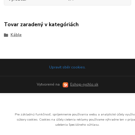
Tovar zaradený v kategóriách
Káble
Upravit sběr cookies.
Vytvorené na
Eshop-rychlo.sk
Pre základnú funkčnosť, spríjemnenie používania webu a analytické účely využí
súbory cookies.
Cookies na účely cielenia reklamy používame výhradne len v príp
udelenia špeciálneho súhlasu.