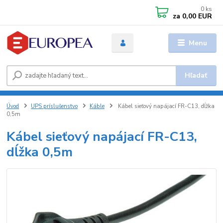
0
ks
za
0,00 EUR
Menu
Hľadať
Úvod
UPS príslušenstvo
Káble
Kábel sieťový napájací FR-C13, dĺžka
0,5m
Kábel sieťový napájací FR-C13,
dĺžka 0,5m