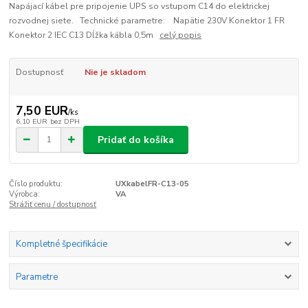
Napájací kábel pre pripojenie UPS so vstupom C14 do elektrickej
rozvodnej siete. Technické parametre: Napätie 230V Konektor 1 FR
Konektor 2 IEC C13 Dĺžka kábla 0,5m
celý popis
Dostupnosť
Nie je skladom
7,50 EUR
/
ks
6,10 EUR
bez DPH
Pridať do košíka
Číslo produktu:
UXkabelFR-C13-05
Výrobca:
VA
Strážiť cenu / dostupnosť
Kompletné špecifikácie
Parametre