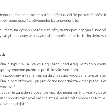
bsahuje len samostatné batérie. Všetky ďalšie potrebné súčasti 
je potrebné použiť z pôvodného batériového kitu.
e určený na výmenu batérií v záložných zdrojoch napájania, kde v
y takýto servisný úkon vykonal odborník s elektrotechnickým vz
ti:
éria je typu VRLA (Valve Regulated Lead Acid). Je to to olove
ypropylénovom puzdre s pretlakovým ventilom.
ka izolovaným tesneniam sa dá umiestniť vodorovne, zvisle, aleb
éria je bezúdržbová - pri prevádzke nedochádza k manipulácii s 
vapkávať.
rípade, že zariadenie obsahuje viac ako jednu batériu, všetky bat
litná vysokozátažová batéria, ktorá prešla záťažovým testom, a 
kovane nabíjateľná.