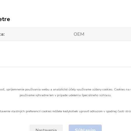
etre
ca
OEM
zaradený v kategóriách
samostatné batérie
sť, spríjemnenie používania webu a analytické účely využívame súbory cookies.
Cookies na 
používame výhradne len v prípade udelenia špeciálneho súhlasu.
tavenie vlastných preferencií cookies môžete kedykoľvek upraviť odkazom v spodnej časti strá
Upravit sběr cookies.
Súhlasím
Nastavenia