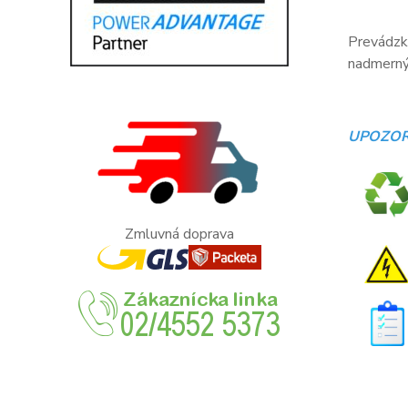
Prevádzko
nadmerný 
UPOZOR
Zmluvná doprava