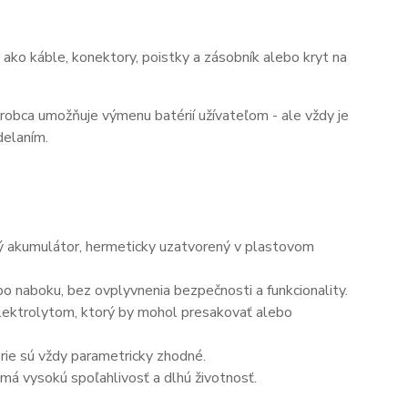
ako káble, konektory, poistky a zásobník alebo kryt na
ýrobca umožňuje výmenu batérií užívateľom - ale vždy je
delaním.
ný akumulátor, hermeticky uzatvorený v plastovom
o naboku, bez ovplyvnenia bezpečnosti a funkcionality.
elektrolytom, ktorý by mohol presakovať alebo
érie sú vždy parametricky zhodné.
má vysokú spoľahlivosť a dlhú životnosť.