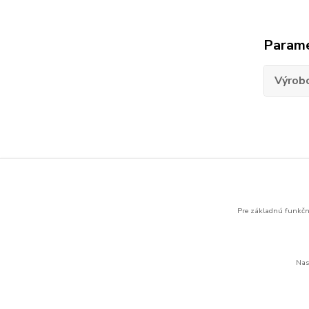
Param
Výrob
Tovar 
APC 
Pre základnú funkčno
Nas