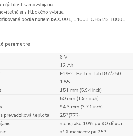
ka rýchlosť samovybíjania.
oviteľná aj z hlbokého vybitia.
tifikované podľa noriem ISO9001, 14001, OHSMS 18001
ké parametre
6 V
12 Ah
r
F1/F2 -Faston Tab187/250
1.85
s
151 mm (5.94 inch)
50 mm (1.97 inch)
s
94.3 mm (3.71 inch)
a prevádzková teplota
25?(77?)
janie
menej ako 10% po 90 dňoch
nie
až 6 mesiacov pri 25?