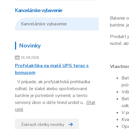
Kancelárske vybavenie
Balenie o
Kancelárske vybavenie
batérie, 
Produkt j
nutné, ab
Novinky
01.04.2026
Profylaktika na malé UPS teraz s
Vlastnos
bonusom
Bat
V prípade, ak profylaktická prehliadka
pol
odhalí, že slabé alebo opotrebované
Vďa
batérie je potrebné vymeniť, a tento
Bat
servisný úkon si dáte hneď urobiť u...
čítať
odk
celé
V p
Kva
Zobraziť všetky novinky
Opa