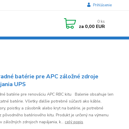
Prihlásenie
0
ks
za
0,00 EUR
adné batérie pre APC záložné zdroje
jania UPS
né batérie pre renováciu APC RBC kitu Balenie obsahuje len
atné batérie. Všetky ďalšie potrebné súčasti ako káble,
ory, poistky a zásobník alebo kryt na batérie, je potrebné
 z pôvodného batériového kitu. Produkt je určený na výmenu
 v záložných zdrojoch napájania, k...
celý popis