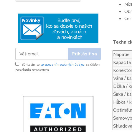
Níz
Obn
Cer
Technic
Prihlásiť sa
Napätie
Kapacita
Súhlasím so
spracovaním osobných údajov
za účelom
Konekto
zasielania newslettera.
Váha / ks
Dĺžka / k
Šírka / ks
Hĺbka / k
Optimáln
Samovybí
Skladova