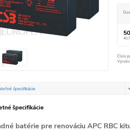
Dos
50
40,
Číslo p
Výrobc
etné špecifikácie
tné špecifikácie
dné batérie pre renováciu APC RBC kit