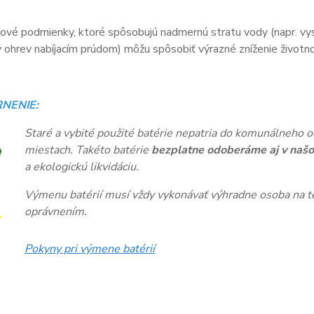
vé podmienky, ktoré spôsobujú nadmernú stratu vody (napr. vys
ohrev nabíjacím prúdom) môžu spôsobiť výrazné zníženie životnos
NENIE:
Staré a vybité použité batérie nepatria do komunálneho o
miestach. Takéto batérie
bezplatne odoberáme aj v našo
a ekologickú likvidáciu.
Výmenu batérií musí vždy vykonávať výhradne osoba na te
oprávnením.
Pokyny pri výmene batérií