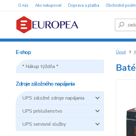
O nás
Ako nakupovať
Doprava a platba
Obchodné podm
E-shop
Úvod
A
Baté
* Nákup týždňa *
Zdroje záložného napájania
UPS záložné zdroje napájania
UPS príslušenstvo
UPS servisné služby