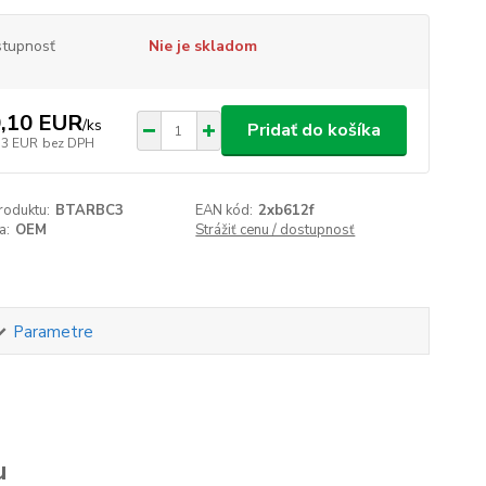
tupnosť
Nie je skladom
,10 EUR
/
ks
Pridať do košíka
73 EUR
bez DPH
roduktu:
BTARBC3
EAN kód:
2xb612f
a:
OEM
Strážiť cenu / dostupnosť
Parametre
u