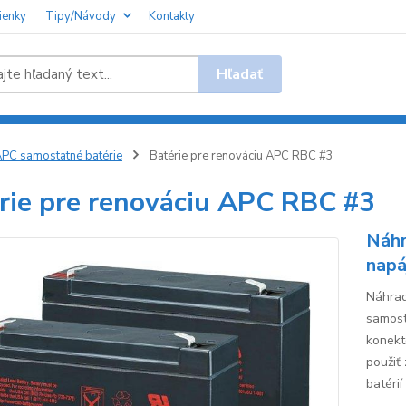
ienky
Tipy/Návody
Kontakty
Hľadať
PC samostatné batérie
Batérie pre renováciu APC RBC #3
rie pre renováciu APC RBC #3
Náhr
napá
Náhrad
samost
konekt
použiť
batérií