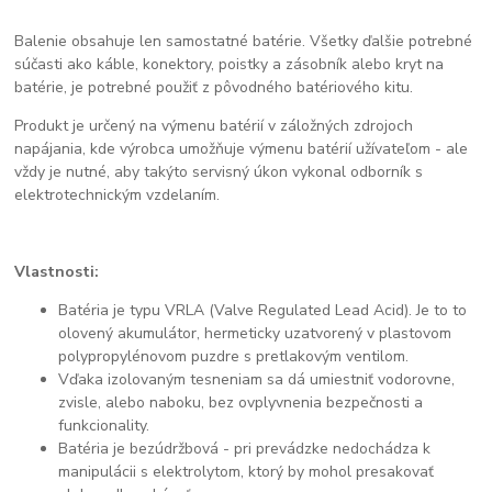
Balenie obsahuje len samostatné batérie. Všetky ďalšie potrebné
súčasti ako káble, konektory, poistky a zásobník alebo kryt na
batérie, je potrebné použiť z pôvodného batériového kitu.
Produkt je určený na výmenu batérií v záložných zdrojoch
napájania, kde výrobca umožňuje výmenu batérií užívateľom - ale
vždy je nutné, aby takýto servisný úkon vykonal odborník s
elektrotechnickým vzdelaním.
Vlastnosti:
Batéria je typu VRLA (Valve Regulated Lead Acid). Je to to
olovený akumulátor, hermeticky uzatvorený v plastovom
polypropylénovom puzdre s pretlakovým ventilom.
Vďaka izolovaným tesneniam sa dá umiestniť vodorovne,
zvisle, alebo naboku, bez ovplyvnenia bezpečnosti a
funkcionality.
Batéria je bezúdržbová - pri prevádzke nedochádza k
manipulácii s elektrolytom, ktorý by mohol presakovať