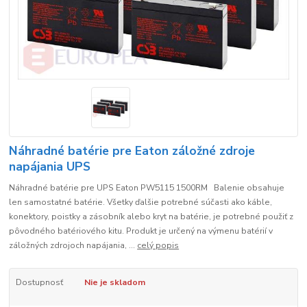
Náhradné batérie pre Eaton záložné zdroje
napájania UPS
Náhradné batérie pre UPS Eaton PW5115 1500RM Balenie obsahuje
len samostatné batérie. Všetky ďalšie potrebné súčasti ako káble,
konektory, poistky a zásobník alebo kryt na batérie, je potrebné použiť z
pôvodného batériového kitu. Produkt je určený na výmenu batérií v
záložných zdrojoch napájania, ...
celý popis
Dostupnosť
Nie je skladom