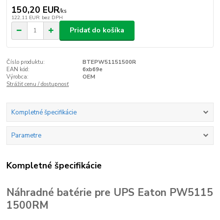
150,20 EUR
/
ks
122,11 EUR
bez DPH
Pridať do košíka
Číslo produktu:
BTEPW51151500R
EAN kód:
6xb69e
Výrobca:
OEM
Strážiť cenu / dostupnosť
Kompletné špecifikácie
Parametre
Kompletné špecifikácie
Náhradné batérie pre UPS Eaton PW5115
1500RM