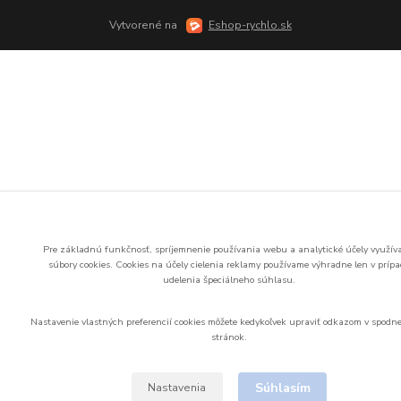
Vytvorené na
Eshop-rychlo.sk
Pre základnú funkčnosť, spríjemnenie používania webu a analytické účely využí
súbory cookies.
Cookies na účely cielenia reklamy používame výhradne len v príp
udelenia špeciálneho súhlasu.
Nastavenie vlastných preferencií cookies môžete kedykoľvek upraviť odkazom v spodne
stránok.
Súhlasím
Nastavenia