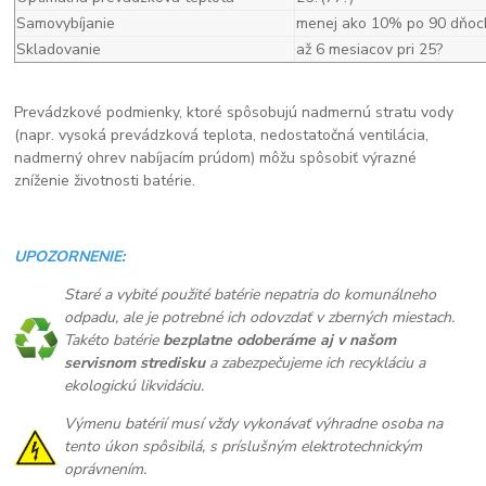
Samovybíjanie
menej ako 10% po 90 dňoc
Skladovanie
až 6 mesiacov pri 25?
Prevádzkové podmienky, ktoré spôsobujú nadmernú stratu vody
(napr. vysoká prevádzková teplota, nedostatočná ventilácia,
nadmerný ohrev nabíjacím prúdom) môžu spôsobiť výrazné
zníženie životnosti batérie.
UPOZORNENIE:
Staré a vybité použité batérie nepatria do komunálneho
odpadu, ale je potrebné ich odovzdať v zberných miestach.
Takéto batérie
bezplatne odoberáme aj v našom
servisnom stredisku
a zabezpečujeme ich recykláciu a
ekologickú likvidáciu.
Výmenu batérií musí vždy vykonávať výhradne osoba na
tento úkon spôsibilá, s príslušným elektrotechnickým
oprávnením.