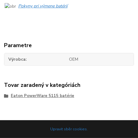
Pokyny pri výmene batérií
Parametre
Výrobca
OEM
Tovar zaradený v kategóriách
Eaton PowerWare 5115 batérie
Upravit sběr cookies.