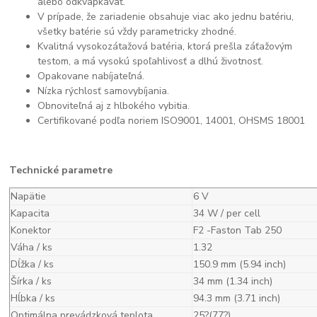
alebo odkvapkávať.
V prípade, že zariadenie obsahuje viac ako jednu batériu,
všetky batérie sú vždy parametricky zhodné.
Kvalitná vysokozátažová batéria, ktorá prešla záťažovým
testom, a má vysokú spoľahlivosť a dlhú životnosť.
Opakovane nabíjateľná.
Nízka rýchlosť samovybíjania.
Obnoviteľná aj z hlbokého vybitia.
Certifikované podľa noriem ISO9001, 14001, OHSMS 18001
Technické parametre
Napätie
6 V
Kapacita
34 W / per cell
Konektor
F2 -Faston Tab 250
Váha / ks
1.32
Dĺžka / ks
150.9 mm (5.94 inch)
Šírka / ks
34 mm (1.34 inch)
Hĺbka / ks
94.3 mm (3.71 inch)
Optimálna prevádzková teplota
25?(77?)